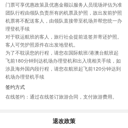
门票可享优惠政策及优惠金额以服务人员现场评估为准
曦的第一缕曙光。不用长途跋涉，在市区上空翱
团队行程由领队负责所有的机票及护照，故出发前护照
翔，是观赏这个宜居城市的较佳方式! 巨型的热气
机票将不配送客人，由领队直接带至机场并帮您统一办
球在空中缓慢飘行，清新的微风拂面，闪耀的摩天
理登机手续
大楼触手可及。你将会飞越世界闻名的花园之都，
对于联运航班的客人，旅行社会提前送签并寄还护照。
将如画的亚拉河景色尽收眼底。经过一小时的御风
客人可凭护照原件在出发地登机。
而行，您会感受到可谓真正的自由。这座城市慢慢
为了不耽误您的行程，请您在国际航班/港澳台航班起
苏醒之际，您已经梦想成真了。整个行程大约3-4
飞前180分钟到达机场办理登机和出入境相关手续，如
小时，包括:开车到发射场，设置/包装气球，大约
涉及海外国内段行程，请您在航班起飞前120分钟达到
1小时的飞行，然后开车回到出发地点。
打开热气球: 乘客可参与协助工作人员一起安装/打
机场办理登机手续
开热气球，这是一个非常特别的体验。
签约方式
热气球飞行: 天空中飞行约1小时。因为飞行路线
在线签约：通过在线签订旅游合同，支付旅游费用。
全由风向决定，因此我们不能保证能够飞越城市正
中央位置。收起热气球: 热气球着陆后，乘客可协
助工作人员合力收起热气球，整个过程将会非常有
退改政策
趣。（2人起订，含接送，不含早餐）