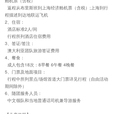
舱机票（含税）
注意：①如遇报名班期时段您所在城市无可联运航
返程从布里斯班到上海经济舱机票（含税）;上海到行
班，将安排临近城市往返联运，城际交通客户自理
程描述到达地联运飞机
； ②如您对于东航联运规则不认同，请谨慎报
2、住宿：
名！③如一旦帮您配好联运航班后，您无法单独放
酒店标准2人/间
弃国内联运航班，一旦放弃国内联运航班，对应的
行程所列酒店住宿费用
国际段机票也会自动被取消，因此导致的出行受
阻，还请后果自理！！
3、签证/签注：
【如不接受以上所述政策，请谨慎报名】
澳大利亚团队旅游签证费用
4、餐食：
【请注意】：2025年10/11、10/18、10/25、
成人包含18次：8早餐 6午餐 4晚餐
11/1、11/8出发班期：10月13日至10月18日期
5、门票及地面项目：
间，蓝山Cableway 丛林缆车定期维护关闭，于
行程中所列景点/场馆首道大门票详见行程（自由活动
10月18日重新开放；10月20日至11月15日期间
期间除外）
蓝山Railway绞链车定期维护关闭，于11月15日
6、随团服务人员：
重新开放。维修期间无费用可退，介意者慎定！
中文领队和当地普通话司机兼导游服务
餐饮
早餐：自理
中餐：自理
晚餐：自理