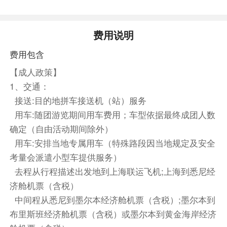
达:13:35；注意：9/25、9/27、10/4、10/18班期
参考航班Day1：MU561 2020 1000+1）
费用说明
【温馨提示】：本产品行程线路行走前后顺序可能
会根据内陆飞机、天气、交通等情况，对您的行程
费用包含
进行适当调整（如调整行程行走顺序/景点/场馆的
【成人政策】
游览/参观顺序等），以确保行程顺利进行，敬请
1、交通：
谅解！
接送:目的地拼车接送机（站）服务
用车:随团游览期间用车费用；车型依据最终成团人数
【关于联运特别提醒！！！】
确定（自由活动期间除外）
【温馨提示】：此产品可配东航联运，如需国内段
用车:安排当地专属用车（特殊路段因当地规定及安全
联运，请【务必】在对应出发站点进入产品或者下
考量会派遣小型车提供服务）
单时备注清楚，联运城市默认与订单内出发城市一
去程从行程描述出发地到上海联运飞机;上海到悉尼经
致，下单后不可修改、调整。若无需联运，请从上
济舱机票（含税）
海站点进行预定，无联运的无费用可退。请知悉！
中间程从悉尼到墨尔本经济舱机票（含税）;墨尔本到
（例如出发城市为北京，默认客户需要北京往返上
布里斯班经济舱机票（含税）或墨尔本到黄金海岸经济
海的联运；选择上海出发默认无联运）