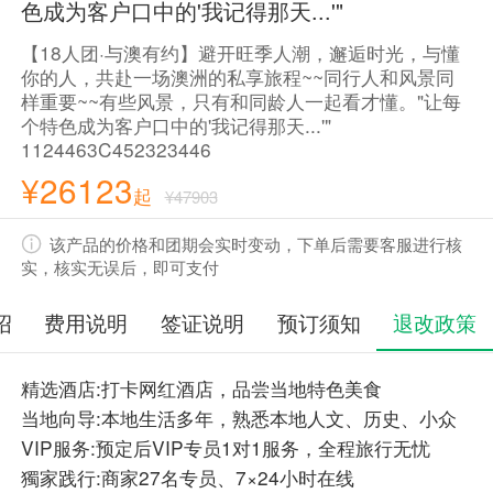
色成为客户口中的'我记得那天...'"
【18人团·与澳有约】避开旺季人潮，邂逅时光，与懂
你的人，共赴一场澳洲的私享旅程~~同行人和风景同
样重要~~有些风景，只有和同龄人一起看才懂。"让每
个特色成为客户口中的'我记得那天...'"
1124463C452323446
¥26123
起
¥47903
该产品的价格和团期会实时变动，下单后需要客服进行核
实，核实无误后，即可支付
绍
费用说明
签证说明
预订须知
退改政策
精选酒店:打卡网红酒店，品尝当地特色美食
当地向导:本地生活多年，熟悉本地人文、历史、小众
VIP服务:预定后VIP专员1对1服务，全程旅行无忧
獨家践行:商家27名专员、7×24小时在线