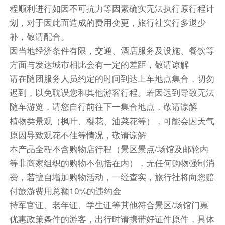
第6天
墨尔本（全天自由活动，此天不含用车及导游
程顺利进行如因不可抗力等因素确实无法执行原行程计
服务）
划，对于因此而造成的费用变更，旅行社实行多退少
酒店早餐
补，敬请配合。
开启一天的墨尔本自由活动，享受澳式生活，体验
因当地经济条件有限，交通、酒店服务及设施、餐饮等
澳式精彩。你可以选择一早自费搭乘热气球俯瞰墨
方面与发达城市相比会有一定的差距，敬请谅解
尔本的日出，结束后回到酒店修整，也可以选择自
请在随团服务人员约定的时间到达上车地点集合，切勿
费参加普芬比利蒸汽火车+菲利普企鹅岛一日游，
迟到，以免耽误您和其他游客行程。若因迟到导致无法
打卡墨尔本网红小火车和观看30公分的小企鹅归
随车游览，请您自行前往下一集合地点，敬请谅解
巢。
植物类景观（枫叶、樱花、油菜花等），可能会因天气
推荐自费一：墨尔本热气球
原因导致观花不佳等情况，敬请谅解
千载难逢的机会，坐热气球飘过墨尔本市中心 -这
本产品全程不含购物店行程（景区景点/场馆及邮轮内
会是一场难忘的体验！
等非商家组织的购物不包括在内），无任何购物强制消
从早晨闹钟响起的那一刻，您将会带着期待与兴奋
费，若擅自增加购物活动，一经查实，旅行社将向您赔
的心情醒来。这趟不同凡响的旅程，在城市苏醒之
付旅游费用总额10%的违约金
前展开。丛林里鸟儿的高歌宣告清晨到来，绚烂多
持军官证、老年证、学生证等其他符合景区/场馆门票
姿的热气球逐渐展开，发动机的火焰点燃我们的热
优惠政策条件的游客，出行时请携带好证件原件，具体
情。您将会随日出而升，在墨尔本的天空中迎接晨