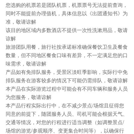
本市场街盛橡酒店 或 墨尔本盛橡圣基尔达路酒店
您选购的机票若是团队机票，机票票号无法提前查询，
同时不能提前办理值机，具体信息以《出团通知书》为
第5天
准，敬请谅解
酒店早餐
该目的地区域内多数酒店不提供一次性洗漱用品，敬请
西式简餐
谅解
旅游团队用餐，旅行社按承诺标准确保餐饮卫生及餐食
中式团餐八菜一汤（参考菜单：卤味拼盘,红烧牛
数量，但不同地区餐食口味有差异，不一定满足您的口
肉,香辣脆皮鸡扒,清蒸or红烧鱼一条,梅菜扣肉,麻
味需求，敬请谅解
婆豆腐,节令时蔬,鱼丸or肉丸扒时蔬,猪骨萝卜汤 ,
产品如有免排队服务，受景区淡旺季影响，实际行中免
水果,茶）
排队服务在游客较多的情况下可能仍需排队，敬请谅解
餐饮
本产品在实际游览过程中可能会有不同车辆和服务人员
早餐：自理
中餐：自理
晚餐：自理
为您服务，敬请谅解
本产品行程实际出行中，在不减少景点/场馆且征得您
住宿
同意的前提下，随团服务人员、司机可能会根据天气、
洲际酒店集团智选假日酒店墨尔本小柯林斯 或 墨尔
交通等情况，对您的行程进行适当调整（如调整景点/
本市场街盛橡酒店 或 墨尔本盛橡圣基尔达路酒店
场馆的游览/参观顺序、变更集合时间等），以确保行