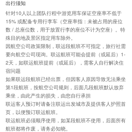
出行须知
细小调整。
针对10人以上团队行程中游览用车保证空座率不低于
中式团餐八菜一汤（参考菜单：例汤、姜葱炒鱼
15% 或配备专用行李车（空座率指：未被占用的座位
片、豉汁牛肉、宫保鸡、海鲜扒时菜、红烧猪脚、
数 / 总座位数，用于放置行李的座位不计为空座）。特
柱侯酱焖牛腩、葱花滑蛋、蒜蓉时蔬、白饭、水
殊目的地及景区指定用车除外。
果、茶）
因航空公司政策限制，联运段航班不可指定，旅行社需
前往【‌搭乘有轨电车享受墨市的咖啡文化徒步和城
要向航空公司现询。联运航班可能会提前（或延后）1-
市漫步之旅】‌（约30分钟）墨尔本有轨电车‌是澳
2天，如联运航班提前（或延后），需客人自行解决住
大利亚维多利亚州首府墨尔本的主要公共交通工具
宿问题
之一，拥有悠久的历史和发达的网络系统。
如果联运段航班已经出票，但因客人原因导致无法乘坐
牛排餐
第1段航班，按航空公司规则，后面几段航班默认放弃
乘坐，由此产生的损失，由您自行承担
餐饮
联运客人预订时请备注联运出发城市及提供客人护照首
早餐：自理
中餐：自理
晚餐：自理
页，以便预订联运航班。
住宿
联运航班必须顺序使用，如某段航班不使用，后面所有
洲际酒店集团智选假日酒店墨尔本小柯林斯 或 墨尔
航班都将作废，请务必知晓。