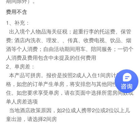
期间除外）。
因其独特的U形海湾轮廓得名。
费用不含
中式团餐八菜一汤（参考菜单：海南鸡（半只），
1、补充：
咕咾肉，姜葱鱼片，椒盐鱿鱼，蒸水蛋，麻婆豆
出入境个人物品海关征税；超重行李的托运费、保管
腐，鱼香茄子，炒杂菜，例汤，米饭）
费; 酒店内洗衣、理发、、传真、收费电视、饮品、烟
餐饮
酒等个人消费；自由活动期间用车、陪同服务；一切个
早餐：自理
中餐：自理
晚餐：自理
人消费及费用包含中未提及的任何费用
2、单房差：
住宿
本产品可拼房。报价是按照2成人入住1间房计算的价
诺富特悉尼达令广场酒店 或 悉尼帕兹角洲际假日酒
格，如您的订单产生单房，将安排您与其他同性拼房入
店 或 雅诗阁悉尼中央酒店 或 悉尼市中心诺富特酒店
住。如您要求享受单房，请在页面中选择所需房间数或
第3天
单人房差选项
当地酒店政策原因，如2位成人携带2位或2位以上儿
酒店早餐
童出游，请选择2间房
【含讲解-歌剧院参观中文讲解30分钟】
【悉尼歌剧院】有机会真正近距离接触繁忙的表演
艺术中心之一。把手放在标志性的贝壳瓷砖上，坐