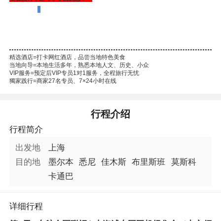
精选酒店=打卡网红酒店，品尝当地特色美食
当地向导=本地生活多年，熟悉本地人文、历史、小众
VIP服务=预定后VIP专员1对1服务，全程旅行无忧
獨家践行=商家27名专员、7×24小时在线
本线路由“南京康辉国际旅行社”提供
行程介绍
行程简介
出发地
上海
目的地
墨尔本
悉尼
佳木斯
布里斯班
莫斯科
卡通巴
详细行程