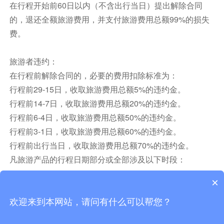
在行程开始前60日以内（不含出行当日）提出解除合同
工作一天后，待到夕阳西下之时，它们便从大海中
的，退还全额旅游费用，并支付旅游费用总额99%的损失
返回沙丘上的洞穴，迫不及待地将一天的战利品喂
费。
给自己的孩子。日落时分，你便可见到企鹅们成群
从海上陆续归巢，由于它们体型娇小，排列在一起
旅游者违约：
摇摇摆摆地走，十分有趣，多时前后多达3000余
在行程前解除合同的，必要的费用扣除标准为：
只。企鹅岛自然生态保护区是目前世界上大的野生
行程前29-15日，收取旅游费用总额5%的违约金。
企鹅保护基地。在这里有大批的野生动物专家从事
行程前14-7日，收取旅游费用总额20%的违约金。
企鹅的研究和保护工作，现在栖息在菲利普岛有超
过3万多只企鹅。但是为了保护企鹅的栖息，自然
行程前6-4日，收取旅游费用总额50%的违约金。
公园每年只能容纳50万人前来参观。企鹅岛自然
行程前3-1日，收取旅游费用总额60%的违约金。
生态保护区是目前世界上大的野生企鹅保护基地。
行程前出行当日，收取旅游费用总额70%的违约金。
在这里有大批的野生动物专家从事企鹅的研究和保
凡旅游产品的行程日期部分或全部涉及以下时段：
护工作，现在栖息在菲利普岛有超过3万多只企
2025.10.1-2025.10.8、2026.1.1、2026.2.17、2026.4.5、
×
鹅。
2026.5.1、2026.6.19、2026.9.25，若订单一经确认后，
（包含用车和景点门票，10人起订价格）
旅游者在行程开始前60日以内（不含出行当日）提出解除
欢迎来到本网站，请问有什么可以帮您？
可选景点（根据行程时间可选）
合同的，收取旅游费用总额99%的业务损失费。