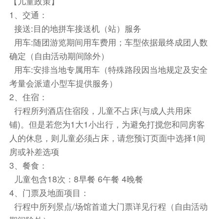
【儿童政策】
1、交通：
住宿
接送:目的地拼车接送机（站）服务
夜宿飞机
用车:随团游览期间用车费用；车型依据最终成团人数
第2天
确定（自由活动期间除外）
上海✈悉尼（国际段参考航班：MU735 00:15
用车:安排当地专属用车（特殊路段因当地规定及安全
13:35）
考量会派遣小型车提供服务）
2、住宿：
飞机上
行程所列酒店住宿段，儿童不占床(与成人共用床
飞机上（注意：9/25、9/27班期午餐安排中式团
铺)。但是若您为1大1小出行，为避免打搅您和同房客
餐；10/4、10/18班期午餐安排简餐）
人的休息，则儿童必须占床，请您预订页面中选择1间
前往【悉尼网红火车站Circular Quay】约20分钟
房或补差选项
悉尼网红火车站Circular Quay 位于新南威尔士州
3、餐食：
首府悉尼都市区，位于悉尼港湾（Sydney
儿童包含18次：8早餐 6午餐 4晚餐
Cove）北岸，毗邻悉尼歌剧院（东南侧）和悉尼
4、门票及地面项目：
港湾大桥（西北侧），连接便利朗角
行程中所列景点/场馆首道大门票详见行程（自由活动
（Bennelong Point）与岩石区（The Rocks），