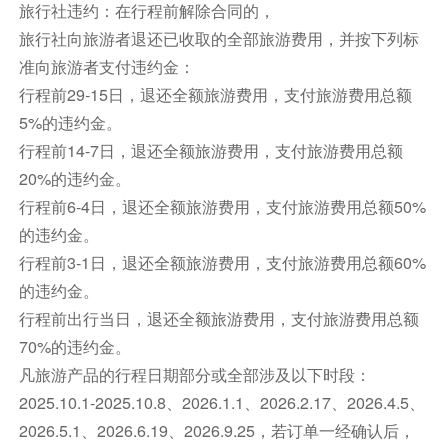
推荐自费二：普芬比利蒸汽火车+菲利普企鹅岛
旅行社违约：在行程前解除合同的，
普芬比利蒸汽火车是建于20世纪之交的一条实验
旅行社向旅游者退还已收取的全部旅游费用，并按下列标
性窄轨铁路。它是澳大利亚历史悠久的蒸汽火车，
准向旅游者支付违约金：
也是世界上保存较好的蒸汽火车铁路之一。火车行
行程前29-15日，退还全额旅游费用，支付旅游费用总额
程24公里，途中从贝尔格雷到丹顿农山脉一路经
5%的违约金。
过美丽的森林和长满蕨类的溪谷，两侧开放的车厢
行程前14-7日，退还全额旅游费用，支付旅游费用总额
可以欣赏沿途的美景，比如普芬比利铁路线较为著
20%的违约金。
名的地标——蒙布克溪栈桥。
行程前6-4日，退还全额旅游费用，支付旅游费用总额50%
【时光穿梭 · 蒸汽之旅】搭乘历史悠久的普芬比利
的违约金。
蒸汽火车，穿梭回往昔岁月，沉浸在对旧时光的深
行程前3-1日，退还全额旅游费用，支付旅游费用总额60%
深怀旧之中。
的违约金。
【海岸奇观 · 企鹅天堂】在菲利普企鹅岛，体验一
行程前出行当日，退还全额旅游费用，支付旅游费用总额
场自然界的壮观游行——“企鹅归巢”。随着夕阳的
70%的违约金。
余晖，成千上万的企鹅们从海中涌出，踏上归家之
凡旅游产品的行程日期部分或全部涉及以下时段：
路，形成一道独特的生态风景线。
2025.10.1-2025.10.8、2026.1.1、2026.2.17、2026.4.5、
小蓝企鹅是世界上小的企鹅，身高仅30公分，每
2026.5.1、2026.6.19、2026.9.25，若订单一经确认后，
天早上，小企鹅们都会成群结队地出海捕鱼，辛苦