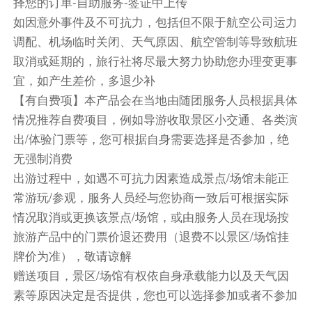
择您的订单-自助服务-签证中上传
重新开放。维修期间无费用可退，介意者慎定！
如因意外事件及不可抗力，包括但不限于航空公司运力
调配、机场临时关闭、天气原因、航空管制等导致航班
蓝山景观餐厅午餐
取消或延期的，旅行社将尽最大努力协助您办理变更事
老兵俱乐部自助餐
宜，如产生差价，多退少补
餐饮
【有自费项】本产品会在当地由随团服务人员根据具体
早餐：自理
中餐：自理
晚餐：自理
情况推荐自费项目，例如导游收取景区小交通、各类演
出/体验门票等，您可根据自身需要选择是否参加，绝
住宿
无强制消费
诺富特悉尼达令广场酒店 或 悉尼帕兹角洲际假日酒
出游过程中，如遇不可抗力因素造成景点/场馆未能正
店 或 雅诗阁悉尼中央酒店 或 悉尼市中心诺富特酒店
常游玩/参观，服务人员经与您协商一致后可根据实际
第4天
情况取消或更换该景点/场馆，或由服务人员在现场按
旅游产品中的门票价退还费用（退费不以景区/场馆挂
酒店早餐或早餐盒
牌价为准），敬请谅解
悉尼✈墨尔本
赠送项目，景区/场馆有权依自身承载能力以及天气因
【温馨提示】：内陆航班待定，实际航空信息以出
素等原因决定是否提供，您也可以选择参加或者不参加
团书为准，根据航班时间不同，当天行程可能会有