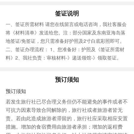
在优雅的白桦木椅子上，欣赏高高的拱形天花板。
签证说明
参观禁止公众进入的区域，并从非凡的有利位置拍
照。探索每年举办 1600 多场音乐会、歌剧、戏剧
一、签证所需材料 请您在线留言或电话咨询，我社客服会
和芭蕾舞的剧院。让我们的导游带您踏上一生难忘
将《材料清单》发送给您。注：部分国家及东南亚海岛落
的旅程，并告诉您有关宏伟的悉尼歌剧院所需了解
地签证/免签证，您只需准备好护照及2寸白底彩照即可。
的一切。
二、签证办理流程： 1、您准备好：护照及《签证所需材
【赠送蓝山缆车】：
料》2、我社负责：审核材料-》递送领馆-》领取签证。
★【Cableway 丛林缆车】丛林缆车是倾斜角较大
也是南半球较大的缆车。全封闭型的丛林缆车是观
预订须知
看三姐妹岩、蓝山的广大森林和峡谷美景的好选
择。总长545公尺的旅途缓缓带您进入山谷体验蓝
预订须知
山的美。
若发生旅行社已尽合理义务但仍不能避免的事件或者不
★【Skyway 高空透明缆车】以透明强化玻璃为地
可抗力因素导致合同解除的，旅行社或者旅游者皆无
板的高空缆车在观景台山崖上与雨林上空穿梭而过
责。若由此造成旅游者滞留的，旅行社应采取相应安置
高空缆车悬置于270公尺高的古老雨林之上，站在
措施。增加的食宿费用由旅游者承担；增加的返程费
透明地板的车厢内，你可以看到脚下的雨林、瀑布