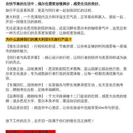
在快节奏的生活中，偶尔也需要放慢脚步，感受生活的美好。
旅行不仅是看风景，更是与同行者一起创造回忆的过程。
澳大利亚，一个充满现代活力和洋溢文艺气息，正等着你和家人、朋友一起，
开启一段慢生活的旅程。
无论是漫步在悉尼歌剧院的海边，还是沉醉在墨尔本的咖啡香气中，这里总有
一种方式让你们的关系更加紧密，让旅程更加难忘。
为什么选择我们的澳大利亚9天旅行产品？
【慢生活体验
】
：行程轻松舒适，节奏舒缓，让你有足够的时间感受每一座城
市的独特魅力。
【同行者与风景并重】：精心设计的行程，让同行者的陪伴与美景同样成为旅
行的亮点。
【优雅之旅，品味澳洲】：悉尼歌剧院艺术熏陶、蓝山国家公园自然疗愈、墨
尔本文化漫步，专为成熟旅行者打造的深度体验，让每一程都充满优雅与从
容。
【专属回忆，温情相伴】：在莫顿岛与野生海豚亲密互动，在天堂农庄抱考
拉，赠抱考拉合影，定格幸福瞬间。
【远离喧嚣，拥抱纯净】：于大洋路俯瞰十二门徒岩的壮阔，感受大自然的馈
赠；漫步悉尼大学、墨尔本美术馆，重温知识的温度。
【高品质住宿
】
：精选市中心酒店，让你在旅途中也能享受she华与舒适。
放下工作的压力，去开启一段属于你们的慢生活之旅吧！
现在预订，还可享专属优惠！！