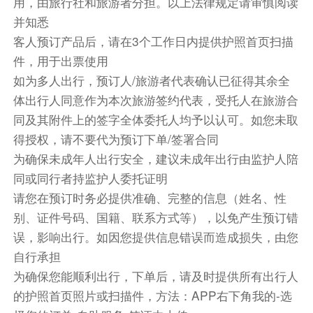
用，由旅行社和旅游者分担。以上法律规定请审慎阅读
以及蓝山壮丽的景色，360度全方位的观景体验，
并知悉
卡通巴瀑布、三姐妹岩尽收眼底。下车后来到高空
客人预订产品后，请在3个工作日内提供护照首页扫描
缆车东站的了望台，可以看到茂密的森林以及回音
件，用于出票使用
谷。
如为多人出行，预订人/旅游者代表确认已征得其余全
★【Railway 绞链车】安排您搭乘蓝山的特殊交通
体出行人同意作为本次旅游签约代表，受托人在旅游合
工具，十九世纪开采煤矿时的绞链车为灵感设计改
同及其附件上的签字全体委托人均予以认可。如您未取
装而成，红色的车厢配以全景天窗，以顷斜52度
得授权，请不要代为预订下单/签署合同
的斜角滑入杰美逊峡谷，让您尽览雨林地貌和蓝山
为确保未成年人出行安全，建议未成年出行由监护人陪
美景。乘坐后到达底层站台并游览雨林栈道，漫步
于2.4公里长的古老侏罗纪雨林中。
同或同行者持监护人委托证明
(若因天气或机械保养等因素，将调整为选择性搭
请您在预订时务必提供准确、完整的信息（姓名、性
乘，无费用可退)
别、证件号码、国籍、联系方式等），以免产生预订错
【请注意】：2025年10/11、10/18、10/25、
误，影响出行。如因您提供信息错误而造成损失，由您
11/1、11/8出发班期：10月13日至10月18日期
自行承担
间，蓝山Cableway 丛林缆车定期维护关闭，于
为确保您能顺利出行，下单后，请及时提供所有出行人
10月18日重新开放；10月20日至11月15日期间
的护照首页照片或扫描件，方法：APP右下角我的-选
蓝山Railway绞链车定期维护关闭，于11月15日