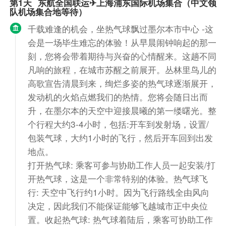
第1天
东航全国联运✈上海浦东国际机场集合（中文领
队机场集合地等待）
千载难逢的机会，坐热气球飘过墨尔本市中心 -这
会是一场毕生难忘的体验！从早晨闹钟响起的那一
刻，您将会带着期待与兴奋的心情醒来。这趟不同
凡响的旅程，在城市苏醒之前展开。丛林里鸟儿的
高歌宣告清晨到来，绚烂多姿的热气球逐渐展开，
发动机的火焰点燃我们的热情。您将会随日出而
升，在墨尔本的天空中迎接晨曦的第一缕曙光。整
个行程大约3-4小时，包括:开车到发射场，设置/
包装气球，大约1小时的飞行，然后开车回到出发
地点。
打开热气球: 乘客可参与协助工作人员一起安装/打
开热气球，这是一个非常特别的体验。热气球飞
行: 天空中飞行约1小时。因为飞行路线全由风向
决定，因此我们不能保证能够飞越城市正中央位
置。收起热气球: 热气球着陆后，乘客可协助工作