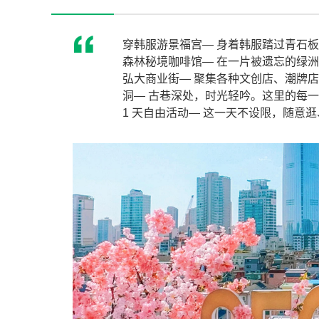
穿韩服游景福宫— 身着韩服踏过青石
森林秘境咖啡馆— 在一片被遗忘的绿
弘大商业街— 聚集各种文创店、潮牌店
洞— 古巷深处，时光轻吟。这里的每
1 天自由活动— 这一天不设限，随意