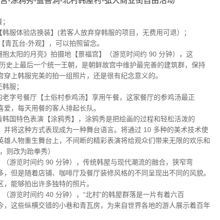
宫-涂鸦秀-益善洞-北村韩屋村-弘大商业街自由活动
餐；
首尔市区【韩服体验店换装】(若客人放弃穿韩服的项目，无费用可退）；
中心-【青瓦台-外观】，可以拍照留念。
今》《拥抱太阳的月亮》拍摄地【景福宫】（游览时间约 90 分钟），这
岛历史上最后一个统一王朝，是朝鲜故宫中维护最完善的建筑群，保持
宫穿上韩服完美的拍一组照片，还是很有纪念意义的。
归还韩服；
书上超火的老字号餐厅【土俗村参鸡汤】享用午餐，这家餐厅的参鸡汤最正
喜爱，每天用餐的客人排起长队。
车前往观看韩国特色表演【涂鸦秀】，涂鸦秀是把绘画的过程和轻松活泼的
并将这种方式表现成为一种舞台语言。将通过 10 多种的美术技术使
英雄人物重生舞台上，不间断的精彩表演将给观众们带来无限的欢乐和
业，则改为跆拳秀）
益善洞】（游览时间约 90 分钟），传统韩屋与现代潮流的融合，狭窄弯
多，但是随着店铺、咖啡厅及餐厅装修风格的不同呈现出不同的风貌。
区，能够拍出许多独特的照片。
韩屋村】（游览时间约 40 分钟），“北村”的韩屋群落是一片有着六百
今，这些纵横交错的小巷和青瓦房，为来自世界各地的游人展示着百年