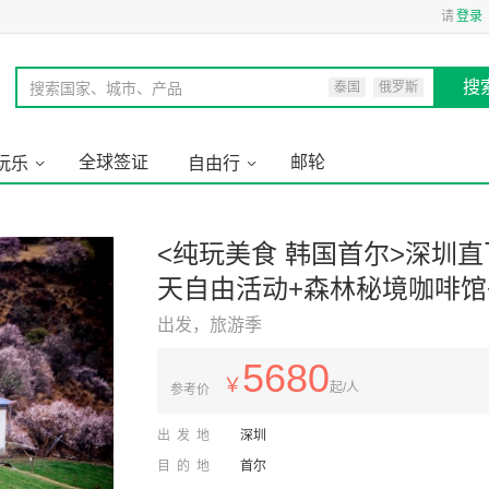
请
登录
搜
搜索国家、城市、产品
泰国
俄罗斯
全球签证
邮轮
玩乐
自由行
<纯玩美食 韩国首尔>深圳直
天自由活动+森林秘境咖啡馆
出发，旅游季
5680
￥
起/人
参考价
出发地
深圳
目的地
首尔