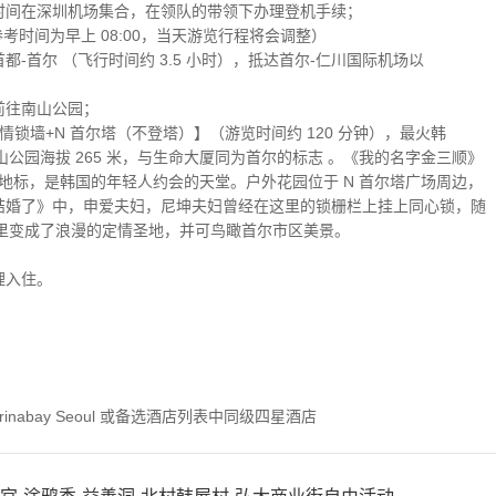
请于约定时间在深圳机场集合，在领队的带领下办理登机手续；
参考时间为早上 08:00，当天游览行程将会调整）
韩国首都-首尔 （飞行时间约 3.5 小时），抵达首尔-仁川国际机场以
乘车前往南山公园；
园+爱情锁墙+N 首尔塔（不登塔）】（游览时间约 120 分钟），最火韩
公园海拔 265 米，与生命大厦同为首尔的标志 。《我的名字金三顺》
的地标，是韩国的年轻人约会的天堂。户外花园位于 N 首尔塔广场周边，
们结婚了》中，申爱夫妇，尼坤夫妇曾经在这里的锁栅栏上挂上同心锁，随
里变成了浪漫的定情圣地，并可鸟瞰首尔市区美景。
办理入住。
rinabay Seoul 或备选酒店列表中同级四星酒店