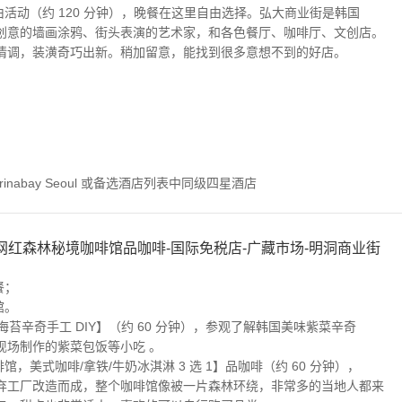
街】自由活动（约 120 分钟），晚餐在这里自由选择。弘大商业街是韩国
创意的墙画涂鸦、街头表演的艺术家，和各色餐厅、咖啡厅、文创店。
情调，装潢奇巧出新。稍加留意，能找到很多意想不到的好店。
。
rinabay Seoul 或备选酒店列表中同级四星酒店
-网红森林秘境咖啡馆品咖啡-国际免税店-广藏市场-明洞商业街
餐；
馆。
物馆-海苔辛奇手工 DIY】（约 60 分钟），参观了解韩国美味紫菜辛奇
现场制作的紫菜包饭等小吃 。
境咖啡馆，美式咖啡/拿铁/牛奶冰淇淋 3 选 1】品咖啡（约 60 分钟），
弃工厂改造而成，整个咖啡馆像被一片森林环绕，非常多的当地人都来