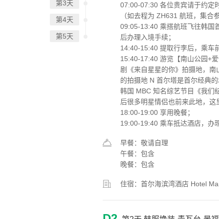
第3天
07:00-07:30 各位贵宾
（如去程为 ZH631 航班，集合
第4天
09:05-13:40 乘搭航班飞往
第5天
后办理入境手续；
14:40-15:40 提取行李后，
15:40-17:40 游览【南山公
剧《来自星星的你》拍摄地，南山
的拍摄地 N 首尔塔是首尔经典
韩国 MBC 知名综艺节目《我
后很多明星情侣也前来此地，这
18:00-19:00 享用晚餐；
19:00-19:40 乘车抵达酒店，
早餐：敬请自理
午餐：包含
晚餐：包含
住宿：首尔海滨湾酒店 Hotel Ma
D2