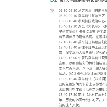
第2天
韩服换装-青瓦台-景福
07:30-08:30 酒店内享用自助早
08:30-09:10 乘车前往
10:00-10:40 参观韩国政治
10:40-12:10 游览《大长
里是首尔必打卡景点,是朝鲜半
着王朝昔日的建筑格调。在景福
12:10-12:40 乘车前往韩服店
12:40-13:40 前往小红
宗，深受本地人或自由行游客的
14:00-15:00 午餐后乘
喜剧、默剧和精彩的舞蹈相结合，
麦克尔杰克逊，李小龙，超人等
感动。(如涂鸦秀场次订满或歇
15:00-16:40 乘车前往【
曲的益善洞胡同乍看上去都差不
因此胡同整体都可以称之为拍照
16:40-17:30 前往【北村
年，历史的韩国传统住宅区。如
前的迷人风貌。