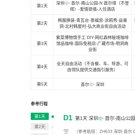
深圳
首尔-南山公园-N 首尔塔（不登
第1天
塔）-爱情锁墙-入住酒店
韩服换装-青瓦台-景福宫-涂鸦秀-益善
第2天
洞-北村韩屋村-弘大商业街自由活动
紫菜博物馆手工 DIY-网红森林秘境咖啡
第3天
馆品咖啡-国际免税店-广藏市场-明洞商
业街
全天自由活动（不含餐、车、导游，可
第4天
由领队提供交通指引服务）
第5天
首尔
深圳
参考行程
D1
第1天
第1天
深圳
首尔-南山公园
第2天
（参考航班：ZH633 深圳-首尔 09:0