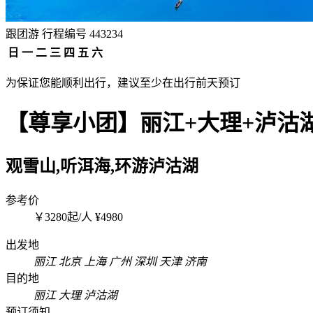
跟团游
行程编号 443234
日
一
二
三
四
五
六
为保证您能顺利出行，建议至少在出行前
天
预订
【尊享小团】丽江+大理+泸沽湖
观雪山,听洱海,环游泸沽湖
参考价
￥
3280
起/人
¥
4980
出发地
丽江
北京
上海
广州
深圳
天津
济南
目的地
丽江
大理
泸沽湖
预订须知