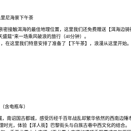
托里尼海景下午茶
是亲密接触洱海的最佳地理位置，这里我们还免费赠送【洱海边骑
天盛筵”来一场乘风破浪的旅行（40分钟）。
】，在这里我们特意安排了准备了【下午茶】，浪漫从这里开始
（含电瓶车）
城，南诏国古都城，感受历经千百年战乱却繁华依然的西南边陲
的大理时光，体验【洋人街】巴黎街头与白族古巷中西文化的结合。