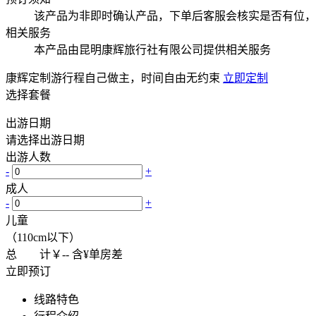
该产品为非即时确认产品，下单后客服会核实是否有位，
相关服务
本产品由昆明康辉旅行社有限公司提供相关服务
康辉定制游
行程自己做主，时间自由无约束
立即定制
选择套餐
出游日期
请选择出游日期
出游人数
-
+
成人
-
+
儿童
（110cm以下）
总 计
￥
--
含¥
单房差
立即预订
线路特色