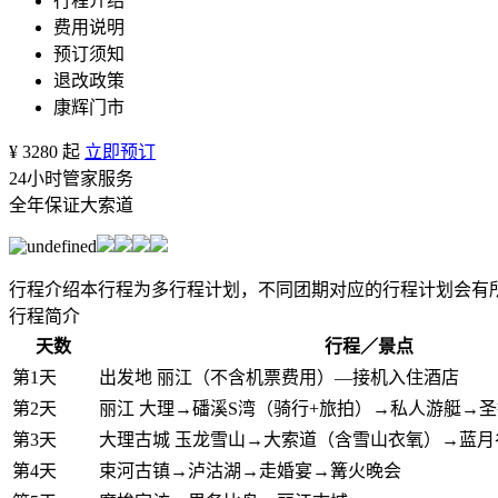
行程介绍
费用说明
预订须知
退改政策
康辉门市
¥
3280
起
立即预订
24小时管家服务
全年保证大索道
行程介绍
本行程为多行程计划，不同团期对应的行程计划会有
行程简介
天数
行程／景点
第1天
出发地
丽江（不含机票费用）—接机入住酒店
第2天
丽江
大理→磻溪S湾（骑行+旅拍）→私人游艇→
第3天
大理古城
玉龙雪山→大索道（含雪山衣氧）→蓝月
第4天
束河古镇→泸沽湖→走婚宴→篝火晚会