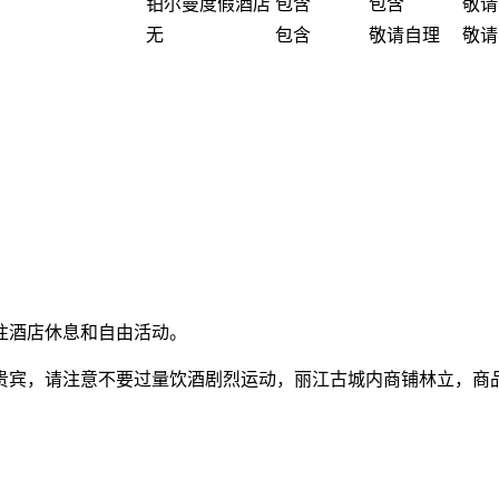
铂尔曼度假酒店
包含
包含
敬请
无
包含
敬请自理
敬请
往酒店休息和自由活动。
贵宾，请注意不要过量饮酒剧烈运动，丽江古城内商铺林立，商品