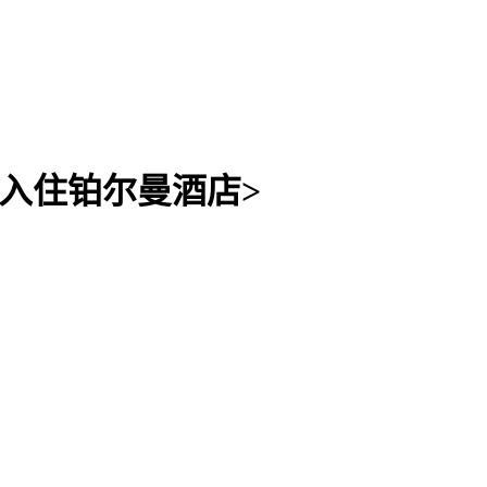
程入住铂尔曼酒店>