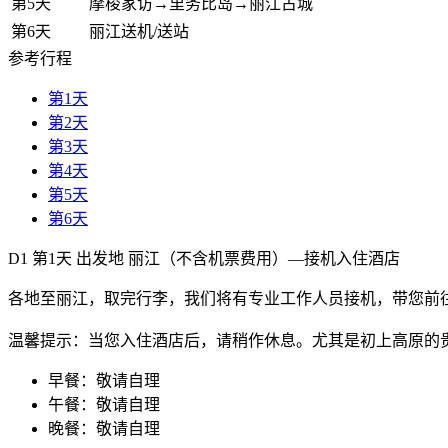
第5天
摩梭家访→里务比岛→丽江古城
第6天
丽江送机/送站
参考行程
第1天
第2天
第3天
第4天
第5天
第6天
D1
第1天
出发地
丽江（不含机票费用）—接机入住酒店
各地至丽江，取完行李，我们将有专业工作人员接机，带您前
温馨提示：当您入住酒店后，请稍作休息。尤其是初上高原的
早餐：敬请自理
午餐：敬请自理
晚餐：敬请自理