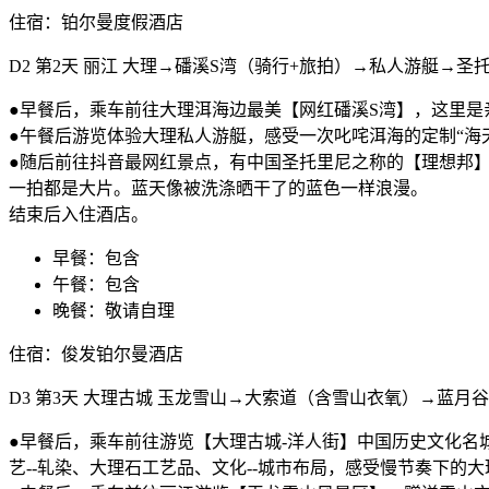
住宿：铂尔曼度假酒店
D2
第2天
丽江
大理→磻溪S湾（骑行+旅拍）→私人游艇→圣
●早餐后，乘车前往大理洱海边最美【网红磻溪S湾】，这里
●午餐后游览体验大理私人游艇，感受一次叱咤洱海的定制“海
●随后前往抖音最网红景点，有中国圣托里尼之称的【理想邦
一拍都是大片。蓝天像被洗涤晒干了的蓝色一样浪漫。
结束后入住酒店。
早餐：包含
午餐：包含
晚餐：敬请自理
住宿：俊发铂尔曼酒店
D3
第3天
大理古城
玉龙雪山→大索道（含雪山衣氧）→蓝月谷
●早餐后，乘车前往游览【大理古城-洋人街】中国历史文化名
艺--轧染、大理石工艺品、文化--城市布局，感受慢节奏下