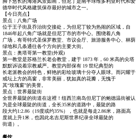
脚下悠长的海港风景如画，但尼丁是南半球维多利亚时代和爱
德华时代风格建筑保存最好的城市之一。
【今日亮点】
景点：八角广场
位于王子街及乔治街交接处，为但尼丁较为热闹的区域，自
1846年起八角广场就是但尼丁市的市中心。围绕着八角
广场，有哥特式圣保罗教堂、市议会厅、旅游服务中心、林荫
绿地和几条通往各个方向的主要大街。
景点：奥塔哥第一教堂(外观)
第一教堂是苏格兰长老会教堂，建于 1873 年，60 米高的尖塔
默默诉说着宗教威严。教堂内部保有 19 世纪典型的
长老派教会的特色，鲜艳的彩绘玻璃十分夺人眼球。而闪耀于
戒坛上方的高窗，非常美丽，犹如真的花瓣，无愧于
其“玫瑰窗”的美誉。
景点：世界最陡街
全世界最陡的街道在这裡！纽西兰南岛但尼丁的鲍德温街被认
为是全球最陡的街道，全长35米的道路中，最陡的路
段大约1:2.86（19度或约35%），也就是每走2.86米，路面高
度就上升1米，也因此名吉尼斯世界纪录全球最陡的
街道）。
餐饮