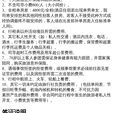
2、不含司导小费800/人（大小同价）。
3、全程单房差：4800元/全程(酒店住宿若出现单男单女，我
司将安排您和其他同性别客人拼房。若客人不接受此种方式或
经协调最终不能安排的，客人须在出发前补单房差入住标准单
人间)。
4、行程表以外活动项目所需的费用。
5、其它私人性开支（如：私人性交通；酒店内洗衣，电话，
酒水，行李生服务；行李超重，行李的搬运费，保管费和超重
行李托运费及个人物品关税）。
6、司导超时工作费用及用车超公里费用。
7、 70岁以上客人参团需保证身体健康有能力跟团，并需家属
陪同，购买旅游意外保险。
8、遇领事馆拒签的拒签费用，或领事馆要求必须前往面见签
证官的费用，以及因拒签而需二次送签的费用。
9、行程中航班上、火车、轮船上餐费。
10、其它一切未约定由旅行社负责的费用，（包括单间差、节
假日旺季升幅、机场内候机和转机的餐食、不可抗力因
素所产生的额外费用，非合同约定行程中发生的旅游者私人性
开支、小费奖赏等费用等）。
签证说明