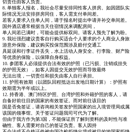
切责任由客人负责。
8. 单独客人报名，我社会尽量安排同性客人拼房。如因团队实
际情况无法安排拼房同住，客人需支付单间差。
若客人要求入住单人间，请于报名时提出申请并补交单间差。
国外酒店通常根据当天住宿情况来调配房间，
单人间若已满时，可能会提供标双间。请客人预先了解为盼。
9. 我社强烈建议贵客自行购买适合个人要求的个人商业人身旅
游意外保险，建议购买投保范围涉及赔付交通工
具延误和行李证件丢失，水上活动人身安全、行李险、财产险
等优质的保险，以保障自身权益。
10. 参团客人必须提供合法有效的护照（已污损、注销或挂失
的护照无效），如客人因提交无效护照而导致最终
无法出境，一切责任和损失由客人自行承担。
11. 护照有效期（以团队回程抵达出发地日期计算）：护照有
效期需为半年或以上。
12. 持香港、澳门特区护照、台湾护照和外籍护照的客人，请
自备好前往目的国家的有效签证。而对前往该目的
国是否免签证，请咨询相关签发护照国家的出入境管理局或属
该国的领事馆。关于签证问题我司可代为了解。
但由于我方作为第3国，不能保证所了解到资料的及时性与准
确性、客人需要对自己的签证负责。客人因持
不合法或不合格证件被中国边检拒绝出境或被目的地国家拒绝