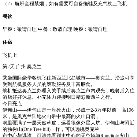
（2）航班全程禁烟，如有需要可自备拖鞋及充气枕上飞机
餐饮
早餐：敬请自理
中餐：敬请自理
晚餐：敬请自理
住宿
飞机上
第2天
广州
奥克兰
乘坐国际豪华客机飞往新西兰北岛城市——奥克兰。沿途可享
受到航机服务人员的殷勤服务及丰富膳食。
航机抵达奥克兰办理入关手续后奥克兰市内观光，晚餐后入往
酒店好好休息。补充体力迎接明日精彩新西兰之行。
今日亮点
伊甸山——伊甸山是一座死火山，形成于2-3万年以前，高196
米，是奥克兰陆地火山带中最高的火山口洞，
洞里覆满了一层天然草皮，远看很像外星大坑。伊甸山与附近
的独树山(One Tree hill)一样，可以远眺奥克兰
市中心与港湾，可清楚看到市中心的天空塔与Rangitoto火山，