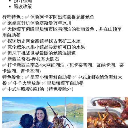
预订须知
退改政策
行程特色：✅ 体验阿卡罗阿出海豪捉龙虾鲍鱼
✅ 乘坐直升机体验塔斯曼万年冰川
✅ 天际缆车俯瞰皇后镇市区与湖泊的壮丽景色，并在山顶享
用自助餐
✅ 探访历史淘金箭镇寻找古老矿工木屋
✅ 克伦威尔水果小镇品尝新鲜可口的水果
✅ 但尼丁挑战世界最陡的鲍德温街道
✅ 新西兰奇石-摩拉基大圆石
✅ 打卡新西兰南岛4大网红湖泊（瓦卡蒂普湖、瓦纳卡湖、蒂
卡波湖、普卡基湖）
特色餐食：✅ 星空小镇海鲜自助餐 ✅ 中式龙虾&鲍鱼海鲜大
餐 ✅ 牛羊火锅放题 ✅ 皇后镇缆车自助餐
✅ 中式午晚餐8菜1汤（特色餐除外）