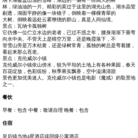
纳卡湖覆盖山顶的雪峰，湖边的一侧有一排高大的树
林，绿油油的一片。精彩的莫过于这里的湖光山色，湖水晶莹
剔透，湖面平静的像一块镜子，倒映着一棵棵青翠的
大树、倒映着远处云雾缭绕的群山，真是人间仙境。
景点：瓦纳卡孤独树
它仿佛一位伫立水边的老者，已过不惑之年，腰身渐渐下垂弯
向水中央。不管天上是晴空万里，还是晚霞落下，不
管雪山旁是万木枯黄，还是绿树常青，孤独的树总是弯着腰，
看起来那么苍老。
景点：克伦威尔小镇
克伦威尔小镇依山傍水，较为平坦的土地上有各种果园，春天
百花绽放，色彩缤纷，秋季果实飘香，空中溢满清甜
景色更加优美迷人。克伦威尔小镇也是电影《魔戒》的取景地
之一。
餐饮
早餐：包含
中餐：敬请自理
晚餐：包含
住宿
皇后镇当地4星酒店或同级公寓酒店