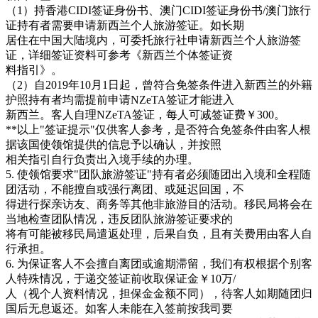
（1）持香港CIDI签证身份书、澳门CIDI签证身份书/澳门旅行
证持有者需要申请新西兰个人旅游签证。如长期
居住在中国大陆境内，可委托旅行社申请新西兰个人旅游签
证，详细签证资料可参考《新西兰个体签证资
料指引》。
（2）自2019年10月1日起，曾符合免签条件进入新西兰的外籍
护照持有者均需提前申请NZeTA签证才能进入
新西兰。客人自理NZeTA签证，每人可减签证费￥300。
**以上"签证提示"仅供客人参考，是否符合免签条件由客人根
据该国使领馆提供的信息予以确认，并按照
相关指引自行负责出入境手续的办理。
5. 使领馆要求"团队旅游签证"持有者必须随团出入境和全程随
团活动，不能擅自或强行离团、或延迟回国，不
得进行探亲访友、商务等其他非旅游目的活动。移民局将会在
当地检查团队情况，违反团队旅游签证要求的
将有可能被移民局遣返处理，后果自负，且有关费用由客人自
行承担。
6. 为保证客人不会擅自离团或逾期滞留，我们有权根据个别客
人特殊情况，于递交签证前收取保证金￥10万/
人（视个人资料情况，担保金金额不同），待客人如期随团归
国后无息返还。如客人未能在入签前按我司要