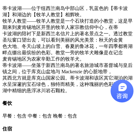
蒂卡波湖——位于纽西兰南岛中部山区，乳蓝色的【蒂卡波
湖】和湖边的【牧羊人教堂】相辉映。
牧羊人教堂——牧羊人教堂是一个石块打造的小教堂，这是早
期来到麦肯锡地区开垦的牧羊人家宗教信仰中心，在蒂
卡波湖的陪衬下是新西兰名信片上的著名景点之一。透过教堂
圣坛窗口望出去，可以看到美丽的风光美景：秋天的金黄
色大地、冬天山坡上的白雪、春夏的鲁冰花，一年四季都将湖
畔点缀出最缤纷的色彩。教堂一旁的牧羊犬雕像是在记念
麦肯锡地区为农家辛勤工作的牧羊犬。
蒂卡波湖——坐落于新西兰南岛的著名旅游城市基督城与皇后
镇之间，位于库克山盆地与 Mackenzie 的心脏地带，
其西北方就是库克山国家公园。蒂卡波湖和该区其它湖泊的湖
水呈深邃的宝石绿色，独特而精美，这种瑰丽的色彩源于
湖中精细的悬浮冰川岩石颗粒。
餐饮
早餐：包含
中餐：包含
晚餐：包含
住宿