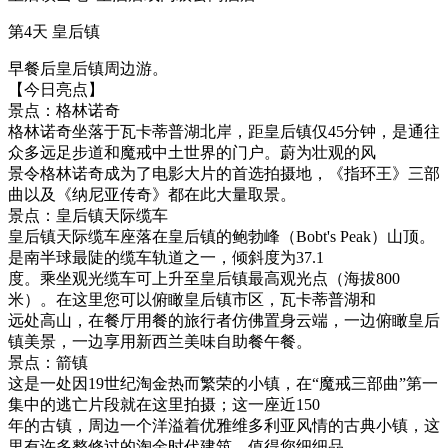
第4天
皇后镇
早餐后皇后镇周边游。
【今日亮点】
景点：格林诺奇
格林诺奇坐落于瓦卡蒂普湖北岸，距皇后镇仅45分钟，是通往
众多远足步道和魔戒中土世界的门户。蔚为壮观的风
景令格林诺奇成为了电影大片的首选拍摄地，《指环王》三部
曲以及《纳尼亚传奇》都在此大量取景。
景点：皇后镇天际缆车
皇后镇天际缆车座落在皇后镇的鲍勃峰（Bobt's Peak）山顶。
是南半球最陡的缆车轨道之一，倾斜度为37.1
度。乘坐观光缆车可上升至皇后镇最高观光点（海拔800
米）。在这里您可以俯瞰皇后镇市区，瓦卡蒂普湖和
远处高山，在餐厅用餐的旅行者仿佛置身云端，一边俯瞰皇后
镇美景，一边享用新西兰美味自助餐午餐。
景点：箭镇
这是一处因19世纪淘金热而繁荣的小镇，在“魔戒三部曲”第一
集中的逃亡片段就在这里拍摄；这一座近150
年的古镇，周边一个洋溢着优雅维多利亚风情的古典小镇，这
里有许多整修过的淘金时代建筑，值得您细细品