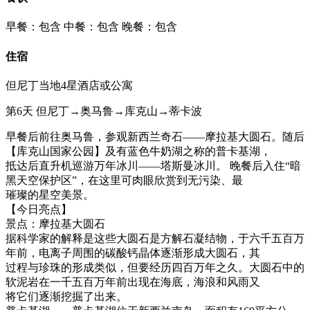
早餐：包含
中餐：包含
晚餐：包含
住宿
但尼丁当地4星酒店或公寓
第6天
但尼丁→奥马鲁→库克山→蒂卡波
早餐后前往奥马鲁，参观新西兰奇石——摩拉基大圆石。随后
【库克山国家公园】及有蓝色牛奶湖之称的普卡基湖，
抵达后直升机巡游万年冰川——塔斯曼冰川。 晚餐后入住“暗
黑天空保护区”，在这里可肉眼欣赏到无污染、最
璀璨的星空美景。
【今日亮点】
景点：摩拉基大圆石
据科学家的解释是这些大圆石是方解石凝结物，于六千五百万
年前，电离子周围的碳酸钙晶体逐渐形成大圆石，其
过程与珍珠的形成类似，但要经历四百万年之久。大圆石中的
软泥岩在一千五百万年前出现在海底，海浪和风雨又
将它们逐渐挖掘了出来。