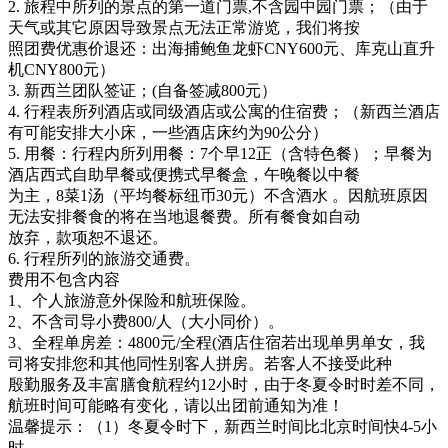
2. 旅程中所列的景点的第一道门票,不含园中园门票；（由于
天气或其它原因导致景点无法正常游览，我们将按
照团费优惠价退还：出海捕鲍鱼龙虾CNY600元、库克山直升
机CNY800元）
3. 新西兰团队签证；(自备签减800元）
4. 行程表所列酒店或同级酒店或公寓的住宿费；（新西兰酒店
有可能安排大小床，一些酒店床约为90公分）
5. 用餐：行程内所列用餐：7个早12正（含特色餐）；早餐为
酒店西式自助早餐或便携式早餐盒，午晚餐以中餐
为主，8菜1汤（平均餐标纽币30元）不含酒水 。因航班原因
无法安排餐食的将在当地退餐费。所有餐食如自动
放弃，款项恕不退还。
6. 行程所列的旅游交通费。
费用不包含内容
1、个人旅游意外保险和航班保险。
2、不含司导小费800/人（大小同价）。
3、全程单房差：4800元/全程(酒店住宿若出现单男单女，我
司将安排您和其他同性别客人拼房。若客人不接受此种
殷勤服务及丰富膳食航程约12小时，由于冬夏令时时差不同，
航班时间可能略有变化，请以出团前通知为准！
温馨提示：（1）冬夏令时下，新西兰时间比北京时间快4-5小
时