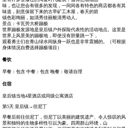
味，也让您会有很多的发现，一间间各有特色的商店都各有其
味道，刻意保留下来的古早矿工木屋，春天的箭
镇色彩绚丽，如清秀佳丽般清秀动人。
景点：卡瓦劳大桥蹦极
世界蹦极发源地是皇后镇户外探险代表性的活动地点。这里是
世界上风景美的蹦极地，即使没有胆量跳一下，
观看勇士们在青山绿水间纵身一跃也是非常震撼的。（可根据
身体情况自费选择蹦极项目）
餐饮
早餐：包含
中餐：包含
晚餐：敬请自理
住宿
皇后镇当地4星酒店或同级公寓酒店
第5天
皇后镇→但尼丁
早餐后前往但尼丁，但尼丁以美丽的建筑遗产、令人惊叹的风
景和独特的生物多样性引以为豪。四周群山环绕，山