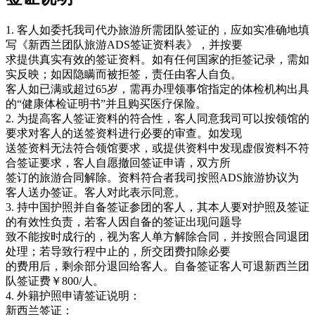
1. 客人如委托我司代办旅游所需团队签证的，应如实准确地填
写《新西兰团队旅游ADS签证资料表》，并按要
求提供真实有效的签证资料。如有任何国家的拒签记录，需如
实反映；如因隐瞒而被拒签，责任由客人自负。
客人如已满或超过65岁，需再办理领事馆指定的体检机构出具
的“健康体检证明书”并且购买医疗保险。
2. 为提高客人签证资料的符合性，客人同意我司可以按领馆的
要求对客人的送签资料进行必要的审查。如发现
送签资料无法符合领馆要求，或提供资料中发现虚假资料不符
合签证要求，客人自愿撤回签证申请，双方所
签订的旅游合同解除。资料符合者我司按照ADS旅游协议为
客人送办签证。客人对此表示同意。
3. 持中国护照并自备签证参团的客人，其本人要对护照及签证
的有效性负责，若客人因自备的签证出现问题导
致不能按时成行的，视为客人单方解除合同，并按照合同退团
处理；若导致行程中止的，所交团费扣除必要
的费用后，剩余部分退回给客人。自备签证客人可退新西兰团
队签证费￥800/人。
4. 外籍护照申请签证说明：
新西兰签证：