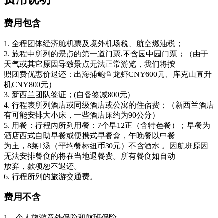
费用包含
1. 全程团体经济舱机票及境外机场税、航空燃油税；
2. 旅程中所列的景点的第一道门票,不含园中园门票；（由于
天气或其它原因导致景点无法正常游览，我们将按
照团费优惠价退还：出海捕鲍鱼龙虾CNY600元、库克山直升
机CNY800元）
3. 新西兰团队签证；(自备签减800元）
4. 行程表所列酒店或同级酒店或公寓的住宿费；（新西兰酒店
有可能安排大小床，一些酒店床约为90公分）
5. 用餐：行程内所列用餐：7个早12正（含特色餐）；早餐为
酒店西式自助早餐或便携式早餐盒，午晚餐以中餐
为主，8菜1汤（平均餐标纽币30元）不含酒水 。因航班原因
无法安排餐食的将在当地退餐费。所有餐食如自动
放弃，款项恕不退还。
6. 行程所列的旅游交通费。
费用不含
1、个人旅游意外保险和航班保险。