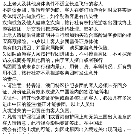
以上老人及其他身体条件不适宜长途飞行的客人
不建议参团，敬请理解为盼。客人在签订旅游合同时应将实际
身体情况告知旅行社，如个别游客患有传染性
疾病或危及他人健康之疾病，旅行社有权拒绝游客出团或终止
游客随团，所交费用按游客违约处理。65岁以
上老人请提供健康证明并自行增加购买适合高龄游客参团的相
应高额保险。70岁以上客人参团需保证身体健
康有能力跟团，并需家属陪同，购买旅游意外保险。
5. 团队旅游客人须按行程团进团出，不可擅自离团，不可探亲
访友或商务等其他目的，由于客人擅自或者强行
离团而造成未参加行程内景点、用餐、房、车等情况，所有费
用不退，旅行社亦不承担游客离团时发生意外
的责任。
6. 请注意：持香港、澳门特区护照参团的客人必须带齐回乡
证、身份证及有效多次进入中国境内的签注/证等相
关证件。持其他免签证护照或自备签证的客人，必须具有多次
进出中国的签注/签证才能参团。以上人员出
入境过关的一切责任由客人负责。
7. 凡曾持护照往返澳门或香港但护照上却无第三国出入境章的
客人请留意，此行径会影响签证签出。在中国出
境会有拒绝出境的可能。如因此原因出入境过关出现问题，一