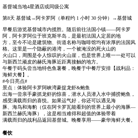
基督城当地4星酒店或同级公寓
第8天
基督城→阿卡罗阿（单程约 1 小时 30 分钟）→基督城
早餐后游览基督城市内揽胜。随后前往法国小镇——阿卡罗
阿，阿卡罗阿位于班克斯半岛，是最初法国人定居的地
方，至今不论是建筑物、街道名称与咖啡馆均有浓厚的法国风
格。这里是一个隐蔽的港湾，一个被淹没的死火山的
火山口，周围是令人惊叹的火山崖，也是世界上唯一一处可以
与新西兰顽皮的赫氏海豚近距离接触的地方。
午餐于码头尝当地特色鱼薯餐，晚餐于中餐厅安排【战利品：
海鲜大餐】。
#今日亮点#
景点：体验阿卡罗阿峡湾豪捉龙虾&鲍鱼
出海一尝亲手豪抓龙虾的惊喜，潜水人员潜入水中捕捞鲍鱼，
感受满载而归的喜悦。如果运气好，你还可以遇见海
豚、海鸟和海豹（仅在阿卡罗瓦能看到的世界上最小的海豚—
新西兰赫氏海豚），这是相当难得和超值的体验带着
满载而归的战利品返回基督城。晚餐享用——豪华海鲜大餐。
餐饮