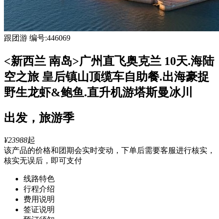
跟团游
编号:446069
<新西兰 南岛>广州直飞奥克兰 10天.海陆
空之旅 皇后镇山顶缆车自助餐.出海豪捉
野生龙虾&鲍鱼.直升机游塔斯曼冰川
出发，旅游季
¥23988
起
该产品的价格和团期会实时变动，下单后需要客服进行核实，
核实无误后，即可支付
线路特色
行程介绍
费用说明
签证说明