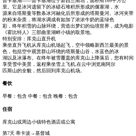
普卡基湖——普卡基湖位于新西兰南岛，面积有169平方公
里。它是冰河遗留下的冰碛石堆积所形成的偃塞湖，水
源来自塔斯曼等数条冰河融化后所形成的塔斯曼河。冰河夹带
的粉末杂质，将湖水调成有如加了浓浓牛奶的蓝绿色
彩，终年积雪的山脉环绕，营造出梦幻的仙境世界，成为电影
《霍比特人》三部曲里湖畔小镇的取景地。
特别安排：库克山直升机
乘坐直升飞机从库克山机场起飞，空中领略新西兰最美的景
色，包括空中观赏群山环绕的塔斯曼山谷，水蓝色的冰
湖以及冰瀑布。在终年被雪覆盖的库克山上降落后，您有时间
享受雪中美景，返程乘坐雪上飞机,在云中浏览南阿尔
匹斯山的全貌，然后回到库克山机场。
餐饮
早餐：包含
中餐：包含
晚餐：包含
住宿
库克山或周边小镇特色酒店或公寓
第7天
蒂卡波→基督城