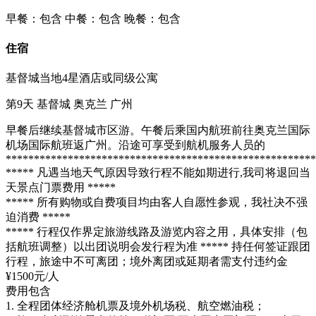
早餐：包含
中餐：包含
晚餐：包含
住宿
基督城当地4星酒店或同级公寓
第9天
基督城
奥克兰
广州
早餐后继续基督城市区游。午餐后乘国内航班前往奥克兰国际
机场国际航班返广州。沿途可享受到航机服务人员的
*******************************************************
***** 凡遇当地天气原因导致行程不能如期进行,我司将退回当
天景点门票费用 *****
***** 所有购物或自费项目均由客人自愿性参观，我社决不强
迫消费 *****
***** 行程仅作界定旅游线路及游览内容之用，具体安排（包
括航班调整）以出团说明会发行程为准 ***** 持任何签证跟团
行程，旅途中不可离团；境外离团或延期者需支付违约金
¥1500元/人
费用包含
1. 全程团体经济舱机票及境外机场税、航空燃油税；