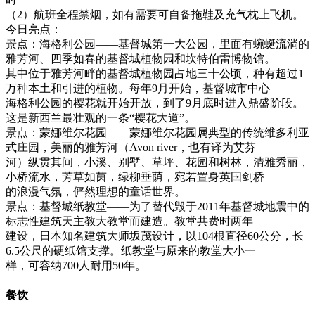
（2）航班全程禁烟，如有需要可自备拖鞋及充气枕上飞机。
今日亮点：
景点：海格利公园——基督城第一大公园，里面有蜿蜒流淌的
雅芳河、四季如春的基督城植物园和坎特伯雷博物馆。
其中位于雅芳河畔的基督城植物园占地三十公顷，种有超过1
万种本土和引进的植物。每年9月开始，基督城市中心
海格利公园的樱花就开始开放，到了9月底时进入鼎盛阶段。
这是新西兰最壮观的一条“樱花大道”。
景点：蒙娜维尔花园——蒙娜维尔花园属典型的传统维多利亚
式庄园，美丽的雅芳河（Avon river，也有译为艾芬
河）纵贯其间，小溪、别墅、草坪、花园和树林，清雅秀丽，
小桥流水，芳草如茵，绿柳垂荫，宛若置身英国剑桥
的浪漫气氛，俨然理想的童话世界。
景点：基督城纸教堂——为了替代毁于2011年基督城地震中的
标志性建筑天主教大教堂而建造。教堂共费时两年
建设，日本知名建筑大师坂茂设计，以104根直径60公分，长
6.5公尺的硬纸馆支撑。纸教堂与原来的教堂大小一
样，可容纳700人耐用50年。
餐饮