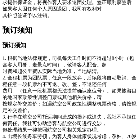
求提供保证金，将视作客人要求退团处理。签证顺利获签后，
如果客人因任何个人原因退团，我司有权利对
其护照签证予以注销。
预订须知
预订须知
1. 根据当地法律规定，司机每天工作时间不得超过8小时（包
含客人用餐，走景点时间），敬请客人配合。超
时费和超公里费以实际当地为准，当地结清。
2. 全程机票为团队票，任意一段放弃，后续段将自动取消。全
程任意一段机票均不可退、改、签，不退还任何
费用。（任意一段机票都无法提前确认座位号）。如果旅游目
的地国家政策性调整门票或其他相关价格，请
按规定补交差价；如遇航空公司政策性调整机票价格，请按规
定补交差价。
3. 行李在航空公司托运期间造成的损坏或遗失，我社不承担任
何责任。我社可协助游客与航空公司进行交涉，
但处理结果一律按照航空公司相关规定办理。
4. 出境长线舟车劳顿，为客人身体健康状况考虑，孕妇、70岁