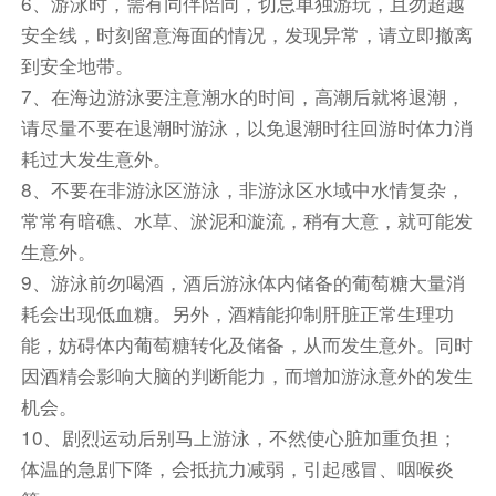
6、游泳时，需有同伴陪同，切忌单独游玩，且勿超越
是南宋著名的理学家、思想家、哲学家、教育家、
安全线，时刻留意海面的情况，发现异常，请立即撤离
诗人，闽学派的代表人物，世称朱子，是孔子、孟
到安全地带。
子以来最杰出的弘扬儒学的大师。后前往南屿]这
7、在海边游泳要注意潮水的时间，高潮后就将退潮，
个小岛很特别，等海水退潮形成双面海，便可以从
请尽量不要在退潮时游泳，以免退潮时往回游时体力消
沙滩走过去，岛上的灯塔是《你的婚礼》电影取景
耗过大发生意外。
地(这里需要留意涨潮时间，不然回不来)，沙滩上
8、不要在非游泳区游泳，非游泳区水域中水情复杂，
可常看到渔民在沙滩边拉网捕鱼。后结束行程，返
常常有暗礁、水草、淤泥和漩流，稍有大意，就可能发
回温馨的家。
生意外。
9、游泳前勿喝酒，酒后游泳体内储备的葡萄糖大量消
耗会出现低血糖。另外，酒精能抑制肝脏正常生理功
午餐后结束行程，乘车返回广州温馨的家！统一越
能，妨碍体内葡萄糖转化及储备，从而发生意外。同时
秀公园散团（以导游最终通知为准！）。
因酒精会影响大脑的判断能力，而增加游泳意外的发生
机会。
**************以上行程仅供参考，一切安排视实际
10、剧烈运动后别马上游泳，不然使心脏加重负担；
情况我社导游安排为准**********
体温的急剧下降，会抵抗力减弱，引起感冒、咽喉炎