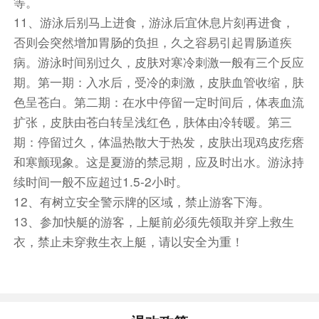
等。
餐饮
11、游泳后别马上进食，游泳后宜休息片刻再进食，
早餐：已含
中餐：已含
晚餐：敬请自理
否则会突然增加胃肠的负担，久之容易引起胃肠道疾
住宿
病。游泳时间别过久，皮肤对寒冷刺激一般有三个反应
敬请自理
期。第一期：入水后，受冷的刺激，皮肤血管收缩，肤
色呈苍白。第二期：在水中停留一定时间后，体表血流
扩张，皮肤由苍白转呈浅红色，肤体由冷转暖。第三
期：停留过久，体温热散大于热发，皮肤出现鸡皮疙瘩
和寒颤现象。这是夏游的禁忌期，应及时出水。游泳持
续时间一般不应超过1.5-2小时。
12、有树立安全警示牌的区域，禁止游客下海。
13、参加快艇的游客，上艇前必须先领取并穿上救生
衣，禁止未穿救生衣上艇，请以安全为重！