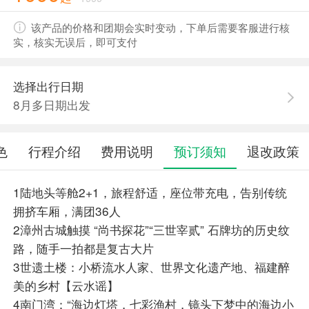
该产品的价格和团期会实时变动，下单后需要客服进行核
实，核实无误后，即可支付
选择出行日期
8月多日期出发
色
行程介绍
费用说明
预订须知
退改政策
1陆地头等舱2+1，旅程舒适，座位带充电，告别传统
拥挤车厢，满团36人
2漳州古城触摸 “尚书探花”“三世宰贰” 石牌坊的历史纹
路，随手一拍都是复古大片
3世遗土楼：小桥流水人家、世界文化遗产地、福建醉
美的乡村【云水谣】
4南门湾：“海边灯塔，七彩渔村，镜头下梦中的海边小