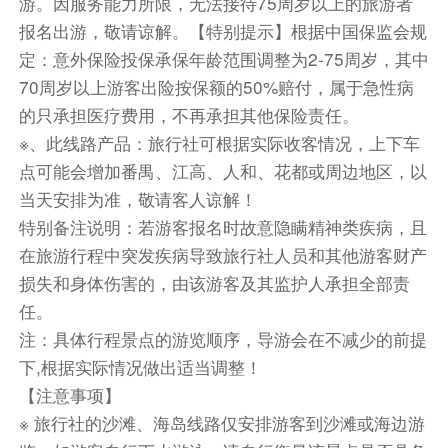
游。因服务能力所限，无法接待75周岁以上的旅游者
踏足《流浪地球》一般的宽广平沙滩，踩水蔚蓝海
报名出游，敬请谅解。【特别提示】根据中国保监会规
洋，呼吸清新海风，真正的度假感受；享受日光
定：意外保险投保承保年龄范围调整为2-75周岁，其中
浴，感受蓝天、白云、沙滩、浪花，倘佯在美丽的
70周岁以上游客出险按保额的50%赔付，属于急性病
金銮湾畔，让清爽的海风吹拂您可爱的脸庞，踏
的只承担医疗费用，不再承担其他保险责任。
浪、听涛…，令您心旷神怡…。
※、此线路产品：旅行社可根据实际收客情况，上下车
点可能会增加番禺、江高、人和、花都或周边地区，以
后前往酒店办理入住，晚餐自理，结束当日行程！
当天安排为准，敬请客人谅解！
餐饮
特别备注说明：若游客报名时故意隐瞒精神类疾病，且
早餐：已含
中餐：已含
晚餐：敬请自理
在旅游行程中突发疾病导致旅行社人员和其他游客财产
损失和身体伤害的，由该游客及其监护人承担全部责
住宿
任。
东山岛
注：具体行程景点的游览顺序，导游会在不减少的前提
第4天
双面海-南门湾-海鲜拼盘或螃蟹饭-广州
下,根据实际情况做出适当调整！
早餐后前往【双面海】（游览约30分钟）这片沙
【注意事项】
滩把海分成了两个部分,从东山岛的堤岸下来,走上
※ 旅行社的沙滩、海岛线路仅安排游客到沙滩或海边游
这边沙滩,面对着太阳,此时左手边是南门湾,右手边