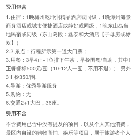
时，游览约2小时）是个历史悠久的古老村落，村
费用包含
中幽长古道、百年老榕、神奇土楼，还有那灵山碧
1.住宿：1晚梅州乾坤润精品酒店或同级，1晚漳州海景
水，无不给人以超然的感觉。电影《云水谣》，在
商务酒店或城市便捷酒店或静好或同级，1晚东山岛当
此拍 摄取景。漫步【云水谣】古道，感受小桥流
地民宿或同级（东山岛段：鑫泰和大酒店【子母房或标
水、千年古榕树的宁静与悠闲。游览【和贵楼】和
双】）
贵楼又称山脚楼，建于清代雍正十年，由简次屏公
2.2.景点：行程所示第一道大门票；
建造的，占地1547平方米，是南靖最高的土楼。
3.用餐：3早4正+1鱼排下午茶，早餐围餐/自助，其中1
参观精美双环圆土楼——【怀远楼】此楼建于清宣
正餐餐标500元/围（10-12人一围，不用不退）;，另外
统元年（1909年），至今保存完好，文化底蕴深
3正餐350/围.
厚，是国家级重点文物保护单位，目前已被列入
4.导游：优秀导游服务
《世界文化遗产名录》。【此景点门票自理，门市
5.购物：无
价90元，60-64岁，6-18岁（含18周岁）半票45
6.交通2+1大巴，36座。
元，成人团队统一采购80元，费用请交给导游，
65岁以上及6周岁以下免票】
费用不含
不含费用已含中没有提及的项目，以及个人其他消费，
景区内自设的购物商铺、娱乐等项目，属于旅游者个人
午餐特别安排【土楼土鸡宴】