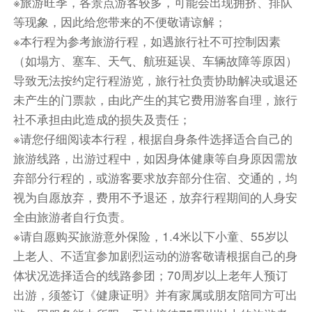
※旅游旺季，各景点游客较多，可能会出现拥挤、排队
美不胜收!晴日，则海天一色、浮光耀金，帆影往
等现象，因此给您带来的不便敬请谅解；
来；阴天则骇浪惊涛，裂礁喷雪，云奔海黑……欣
※本行程为参考旅游行程，如遇旅行社不可控制因素
赏完美丽的环岛路。
（如塌方、塞车、天气、航班延误、车辆故障等原因）
导致无法按约定行程游览，旅行社负责协助解决或退还
未产生的门票款，由此产生的其它费用游客自理，旅行
午餐后前往【鱼排体验】乘坐过渡渔船，穿梭于当
社不承担由此造成的损失及责任；
渔民海田之间，零距离接触东山海域之沧桑与时代
※请您仔细阅读本行程，根据自身条件选择适合自己的
进步，乘船前往鱼排体验:海钓、拉蟹笼捉螃蟹，
旅游线路，出游过程中，如因身体健康等自身原因需放
如有捕获海货(必有收获哦)，海上鱼排钓，每人分
弃部分行程的，或游客要求放弃部分住宿、交通的，均
发一套钓具，进行自由海钓活动。基地配有小活
视为自愿放弃，费用不予退还，放弃行程期间的人身安
动，游客可鱼排参观喂食，抓篮子鱼鱼苗，鱼排蟹
全由旅游者自行负责。
笼!海钓活动过程中，俱乐部提供泡茶，生蚝，小
※请自愿购买旅游意外保险，1.4米以下小童、55岁以
蟹，地瓜小点心!
上老人、不适宜参加剧烈运动的游客敬请根据自己的身
体状况选择适合的线路参团；70周岁以上老年人预订
出游，须签订《健康证明》并有家属或朋友陪同方可出
后前往5000米【金銮湾海滨】（游览约1小时），