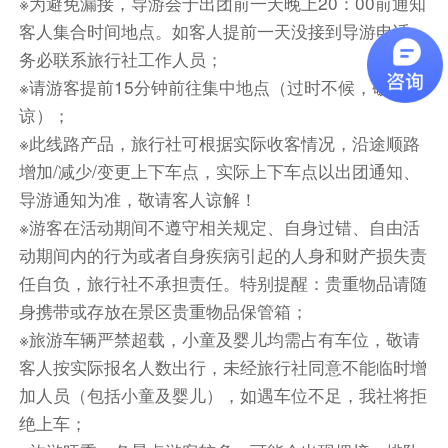
※为避免漏接，导游会于出团前一天晚上20：00前通知
客人集合时间地点。如客人提前一天没接到导游电话，
餐饮
务必联系旅行社工作人员；
早餐：已含
中餐：已含
晚餐：敬请自理
※请游客提前15分钟前往集中地点（过时不候，敬请体
谅）；
住宿
※此线路产品，旅行社可根据实际收客情况，沿途顺路
漳州
增加/减少/变更上下车点，实际上下车点以出团通知、
第3天
漳州-东山岛-苏峰山-海鲜拼盘或螃蟹饭-鱼排体
导游通知为准，敬请客人谅解！
验-晚餐自理
※游客在活动期间不遵守相关规定、自身过错、自由活
动期间内的行为或者自身疾病引起的人身和财产损失责
早餐后游览【苏峰山环岛路】（车程约2小时，游
任自负，旅行社不承担责任。特别提醒：贵重物品请随
览约1小时）（不含往返观光车20元）沿途观赏东
身携带或存放在景区贵重物品保管箱；
山海岸线美丽风光。苏峰山最美的地方就是那段环
※旅游车辆严禁超载，小童及婴儿均需占有车位，敬请
岛路，此处美，不在于目的地，而在于沿途的风
客人按实际报名人数出行，未经旅行社同意不能临时增
光、处处是美景：清澈湛蓝的海水、旋转的风车、
加人员（包括小童及婴儿），如遇车位不足，我社将拒
穿越悬崖峭壁的蓝色的路桥、围绕奇秀甲东南的苏
绝上车；
峰山，青山碧海和远山洁白旋转的风车遥相呼应，