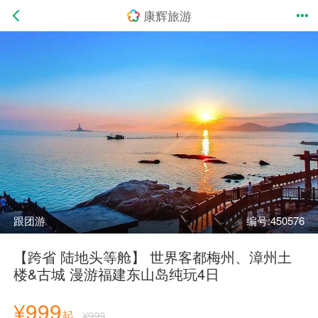
康辉旅游
跟团游
编号:450576
【跨省 陆地头等舱】 世界客都梅州、漳州土
楼&古城 漫游福建东山岛纯玩4日
¥999
起
¥999