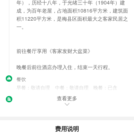
年），历经十八年，于光绪三十年（1904年）建
成，为百年老屋，占地面积10816平方米，建筑面
积11220平方米，是梅县区面积最大之客家民居之
一。
前往餐厅享用《客家发财大盆菜》
晚餐后前往酒店办理入住，结束一天行程。
餐饮
早餐：敬请自理
中餐：敬请自理
晚餐：已含
查看更多
住宿
梅州
第2天
梅州-云水谣-漳州-酒店-漳州古城
费用说明
早餐后前往南靖，参观【云水谣】（车程约2小