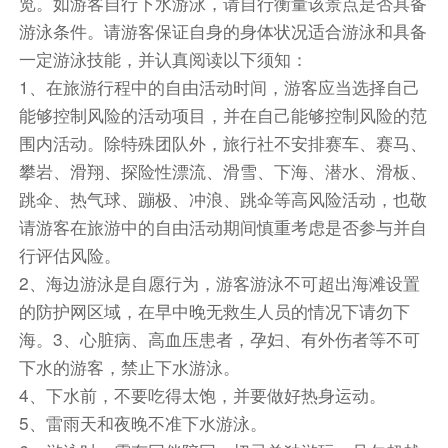
览。如游客自行下水游泳，请自行衡量该景点是否具备
是屿南湾,你可以同时看到左右两个大海,这也就是
游泳条件。请游客保证自身的身体状况适合游泳和具备
双面海的来历.从这连接东山岛与南屿的沙滩上走
一定游泳技能，并认真阅读以下须知：
到南屿上,回首蓦见的风景,就是双面海
1、在旅游行程中的自由活动时间，游客应当选择自己
能够控制风险的活动项目，并在自己能够控制风险的范
【南门湾】拍摄于2015年苏有朋执导的电影《左
围内活动。除特殊团队外，旅行社不安排赛车、赛马、
耳》让这片海湾成为游客前往东山岛必到达的热门
攀岩、滑翔、探险性漂流、滑雪、下海、潜水、滑板、
景点之一。或许只是一种情怀，一种追忆方式，告
跳伞、热气球、蹦极、冲浪、跳伞等高风险活动，也敬
诉大家:南门湾，我来过了!沿途还可以观赏具有独
请游客在旅游中的自由活动期间慎重考虑是否参与并自
特风情的彩色墙。后前往【顶街]顶街位于漳州东
行评估风险。
山岛铜陵镇的公园街，全长仅800米，有着600多
2、海边游泳是自愿行为，游客游泳不可超出海滩设置
年的历史。也因为它的岁月和周边人文风情，不时
的防护网区域，在早中晚无救生人员的情况下请勿下
会有游客到此逛玩。顶街是安静的，长居于此的本
海。3、心脏病、高血压患者，孕妇、有外伤者等不可
地人讲着有趣的东山话，不时地能发在沿途中遇到
下水的游客，禁止下水游泳。
当地的特色小吃。后前往【南溟书院】南溟书院是
4、下水前，不要吃得太饱，并要做好热身运动。
明代铜山三大书院之一，亦称朱子祠、文公祠，奉
5、雷雨天和夜晚不准下水游泳。
祀理学家朱熹。位于东山县铜陵镇岵嵝山顶，朱熹