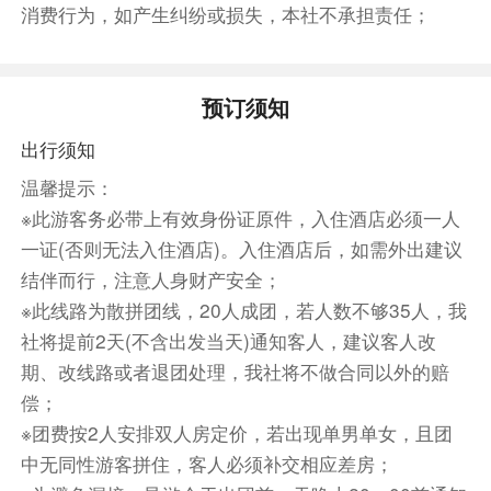
消费行为，如产生纠纷或损失，本社不承担责任；
前往漳州(车程约1.5小时)，办理入住。
预订须知
傍晚前往游览【漳州古城】（游览约2小时）街区
不仅较为完整地保留了明清时期的古街格局和民居
出行须知
特色，而且拥有不少知名度较高的旅游资源：“尚
温馨提示：
书•探花”（明朝探花林士章）“三世宰贰”（为明万
※此游客务必带上有效身份证原件，入住酒店必须一人
历四十七年南京吏部右侍郎蒋孟育及其父蒋玉山、
一证(否则无法入住酒店)。入住酒店后，如需外出建议
祖父蒋相而立）两座石牌坊和漳州文庙，为国家级
结伴而行，注意人身财产安全；
重点保护文物；漳州府衙旧址、中共福建临时省委
※此线路为散拼团线，20人成团，若人数不够35人，我
旧址、嘉济庙碑、王升祠、比干庙、太平天国侍王
社将提前2天(不含出发当天)通知客人，建议客人改
府等，均是著名的文化古迹；午餐在古城自由品尝
期、改线路或者退团处理，我社将不做合同以外的赔
各种特色小吃，小吃推荐：四果汤、三角饼、片仔
偿；
癀甘蔗汁、仙草、油条麻糍等；（也可以选择自由
※团费按2人安排双人房定价，若出现单男单女，且团
逛，自行打车回酒店，也可以统一时间，大巴送回
中无同性游客拼住，客人必须补交相应差房；
酒店。打车回酒店约10-20分钟。）