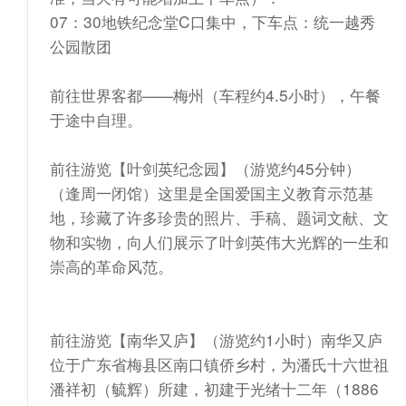
07：30地铁纪念堂C口集中，下车点：统一越秀
公园散团
前往世界客都——梅州（车程约4.5小时），午餐
于途中自理。
前往游览【叶剑英纪念园】（游览约45分钟）
（逢周一闭馆）这里是全国爱国主义教育示范基
地，珍藏了许多珍贵的照片、手稿、题词文献、文
物和实物，向人们展示了叶剑英伟大光辉的一生和
崇高的革命风范。
前往游览【南华又庐】（游览约1小时）南华又庐
位于广东省梅县区南口镇侨乡村，为潘氏十六世祖
潘祥初（毓辉）所建，初建于光绪十二年（1886