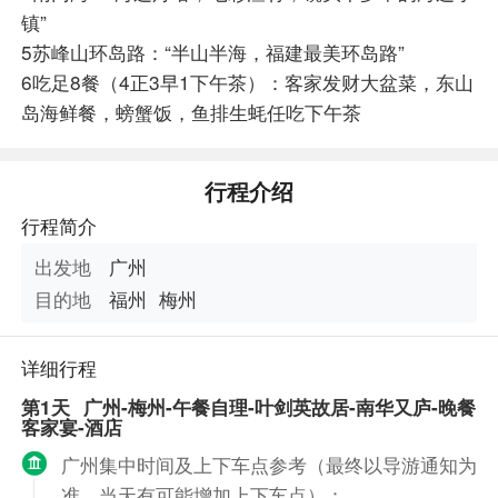
镇”
5苏峰山环岛路：“半山半海，福建最美环岛路”
6吃足8餐（4正3早1下午茶）：客家发财大盆菜，东山
岛海鲜餐，螃蟹饭，鱼排生蚝任吃下午茶
行程介绍
行程简介
出发地
广州
目的地
福州
梅州
详细行程
第1天
广州-梅州-午餐自理-叶剑英故居-南华又庐-晚餐
客家宴-酒店
广州集中时间及上下车点参考（最终以导游通知为
准，当天有可能增加上下车点）：