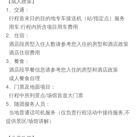
【成人政策】
餐饮
1、交通：
早餐：自理
中餐：自理
晚餐：自理
行程首末日的目的地专车接送机（站/指定点）服务
住宿
用车:行程内所含项目用车费用
自选酒店
2、住宿：
酒店段房型入住人数请参考您入住的房型和酒店政策
第4天
酒店住宿费用
3、餐食：
餐饮
酒店段早餐信息请参考您入住的房型和酒店政策
早餐：
中餐：
晚餐：
成人餐食自理
住宿
4、门票及地面项目：
行程中所列景点/场馆首道大门票
第5天
【纽约市区游览】哥伦比亚大学-大都会博物馆-
中央公园-纽约五大观景台任选1（含中文陪同兼司机|
5、随团服务人员：
包车·限10小时）
当地普通话司机服务（仅负责行程活动中接待服务,不
早餐后，纽约市区游览
提供景区/场馆讲解）
温馨提示：
1、若包含纽约观景台5选一服务，请在下单时备