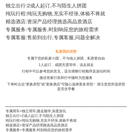
独立出行:2成人起订,不与陌生人拼团
纯玩行程:纯玩无购物,充实不经张,体验不将就
精选酒店:资深产品经理挑选高品质酒店
专属服务:专属服务,时刻响应您的旅程需求
专属客服:售前到出行,专属客服,问题全解决
私家团的优势
专属于您的私家小团，不与他人拼团，私密更自由
1人起订，成团无需等待，说走就走
行程中可以参考您的意见，适当调整行程顺序及游玩时间
微信管家行前和行中随时为您服务
下单时点击“更换房型”或“更换酒店“可随心选择更多房型~ 请注意您所选房型
是否含早餐
专属用车=独立用车,随走随停,深度游玩
独立出行=2成人起订,不与陌生人拼团
纯玩行程=纯玩无购物,充实不经张,体验不将就
精选酒店=资深产品经理挑选高品质酒店
专属服务=专属服务,时刻响应您的旅程需求