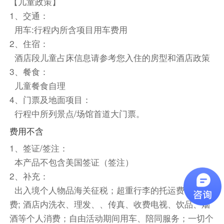
【儿童政策】
注所需观景台。
1、交通：
2、帝国大厦观景台为86层，若需升级102层，预
用车:行程内所含项目用车费用
定前联系客服。
2、住宿：
酒店段儿童占床信息请参考您入住的房型和酒店政策
同上一晚酒店
3、餐食：
餐饮
儿童餐食自理
早餐：自理
中餐：自理
晚餐：自理
4、门票及地面项目：
行程中所列景点/场馆首道大门票。
住宿
自选酒店
费用不含
1、签证/签注：
第6天
本产品不包含美国签证（签注）
餐饮
2、补充：
早餐：
中餐：
晚餐：
出入境个人物品海关征税；超重行李的托运费、保管
费; 酒店内洗衣、理发、、传真、收费电视、饮品、烟
住宿
酒等个人消费；自由活动期间用车、陪同服务；一切个