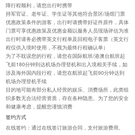
② 美国部分酒店不含税费、度假旅游费，需前台
障行程顺利，请您出行时携带
现付，预定时请特别关注酒店提醒！
持军官证、老年证、学生证等其他符合景区/场馆门票
③ 默认房型早餐含餐情况及份数若与需求不一
优惠政策条件的游客，出行时请携带好证件原件，具体
致，可点击“更多房型”来调整。
门票可享优惠政策及优惠金额以服务人员现场评估为准
出行时请务必携带英文行程单及回程电子客票（英文行
餐饮
程仅供入境时使用，不视为最终行程确认单）
早餐：自理
中餐：自理
晚餐：自理
为了不耽误您的行程，请您在国际航班/港澳台航班起
住宿
飞前180分钟到达机场办理登机和出入境相关手续，如
自选酒店
涉及海外国内段行程，请您在航班起飞前90分钟达到
机场办理登机手续
第14天
目的地可能有部分私人经营的娱乐、消费场所，此类组
餐饮
织多数无合法经营资质，存在各种隐患。为了您的安全
早餐：
中餐：
晚餐：
和健康考虑，提醒您谨慎消费
住宿
签约方式
在线签约：通过在线签订旅游合同，支付旅游费用。
第15天
约翰·霍普斯金大学-华盛顿：国会山-国会大
厦-国会图书馆-白宫外观-林肯纪念堂-华盛顿纪念碑-潮