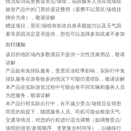
情况取消或更换该景点/场馆，或由服务人员在现场按
Woodbury午餐自理
旅游产品中的门票价退还费用（退费不以景区/场馆挂
提供多个酒店供您选择。您可在下单时点击“更多
牌价为准），敬请谅解
酒店”“更多房型”来查看更多酒店和房型选择。最
赠送项目，景区/场馆有权依自身承载能力以及天气因
终入住以您的选择为准。
素等原因决定是否提供，您也可以选择参加或者不参加
① 酒店预订页面明确展示了房型名称、床型、含
出行须知
餐及取消政策。
② 默认房型早餐含餐情况及份数若与需求不一
该目的地区域内多数酒店不提供一次性洗漱用品，敬请
致，可点击“更多房型”来调整。
谅解
温馨提示：美国部分酒店不含税费、度假旅游费，
产品如有免排队服务，受景区淡旺季影响，实际行中免
需前台现付，预定时请特别关注酒店提醒！
排队服务在游客较多的情况下可能仍需排队，敬请谅解
本产品在实际游览过程中可能会有不同车辆和服务人员
餐饮
为您服务，敬请谅解
早餐：自理
中餐：自理
晚餐：自理
本产品行程实际出行中，在不减少景点/场馆且征得您
住宿
同意的前提下，随团服务人员、司机可能会根据天气、
自选酒店
交通等情况，对您的行程进行适当调整（如调整景点/
场馆的游览/参观顺序、变更集合时间等），以确保行
第12天