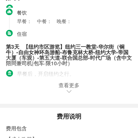
餐饮
早餐：
中餐：
晚餐：
住宿
第3天
【纽约市区游览】纽约三一教堂-华尔街（铜
牛）-自由女神环岛游船-布鲁克林大桥-纽约大学-帝国
大厦（车观）-第五大道-联合国总部-时代广场（含中文
陪同兼司机|包车·限10小时）
早餐后，开启纽约之行。
查看更多
自由女神像环岛游船，不上岛
含体验-自由女神像游船
敬请自理。
费用说明
敬请自理。
费用包含
酒店同上