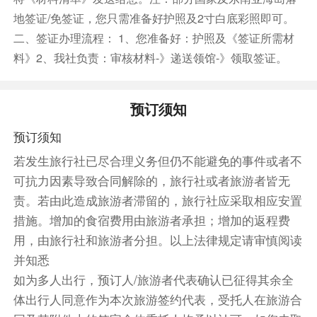
餐饮
地签证/免签证，您只需准备好护照及2寸白底彩照即可。
早餐：自理
中餐：自理
晚餐：自理
二、签证办理流程： 1、您准备好：护照及《签证所需材
住宿
料》2、我社负责：审核材料-》递送领馆-》领取签证。
自选酒店
第8天
预订须知
餐饮
预订须知
早餐：
中餐：
晚餐：
若发生旅行社已尽合理义务但仍不能避免的事件或者不
可抗力因素导致合同解除的，旅行社或者旅游者皆无
住宿
责。若由此造成旅游者滞留的，旅行社应采取相应安置
第9天
波士顿：公共图书馆-麻省理工-哈佛大学-三一
措施。增加的食宿费用由旅游者承担；增加的返程费
教堂-唐人街-自由之路-昆西（含中文陪同兼司机|包车·
限10小时）
用，由旅行社和旅游者分担。以上法律规定请审慎阅读
并知悉
早餐后，前往波士顿市区游览
如为多人出行，预订人/旅游者代表确认已征得其余全
同上一晚酒店
体出行人同意作为本次旅游签约代表，受托人在旅游合
餐饮