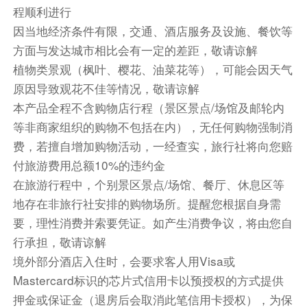
程顺利进行
餐饮
因当地经济条件有限，交通、酒店服务及设施、餐饮等
早餐：
中餐：
晚餐：
方面与发达城市相比会有一定的差距，敬请谅解
植物类景观（枫叶、樱花、油菜花等），可能会因天气
住宿
原因导致观花不佳等情况，敬请谅解
第13天
纽约-普林斯顿-费城：独立宫-自由钟-宾夕法
本产品全程不含购物店行程（景区景点/场馆及邮轮内
尼亚-巴尔的摩：乔治·皮博迪图书馆-内港（含中文陪同
兼司机|包车·限10小时）
等非商家组织的购物不包括在内），无任何购物强制消
费，若擅自增加购物活动，一经查实，旅行社将向您赔
早上9点，司机将在您下榻的酒店大堂等您。继续
付旅游费用总额10%的违约金
我们的美东学术之旅！
在旅游行程中，个别景区景点/场馆、餐厅、休息区等
随后入住酒店休息。
地存在非旅行社安排的购物场所。提醒您根据自身需
提供多个酒店供您选择。您可在下单时点击“更多
要，理性消费并索要凭证。如产生消费争议，将由您自
酒店”“更多房型”来查看更多酒店和房型选择。最
行承担，敬请谅解
终入住以您的选择为准。
境外部分酒店入住时，会要求客人用Visa或
① 酒店预订页面明确展示了房型名称、床型、含
Mastercard标识的芯片式信用卡以预授权的方式提供
餐及取消政策。
押金或保证金（退房后会取消此笔信用卡授权），为保