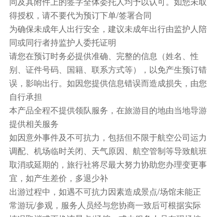
同及其附件上的签字全体委托人均予以认可。如您未取
早餐：自理
中餐：自理
晚餐：自理
得授权，请不要代为预订下单/签署合同
为确保未成年人出行安全，建议未成年出行由监护人陪
住宿
同或同行者持监护人委托证明
自选酒店
请您在预订时务必提供准确、完整的信息（姓名、性
第10天
别、证件号码、国籍、联系方式等），以免产生预订错
误，影响出行。如因您提供信息错误而造成损失，由您
餐饮
自行承担
早餐：
中餐：
晚餐：
本产品全程不提供领队服务，在旅游目的地由当地导游
提供相关服务
住宿
如因意外事件及不可抗力，包括但不限于航空公司运力
第11天
波士顿-西点军校-Woodbury-纽约（含中文陪
调配、机场临时关闭、天气原因、航空管制等导致航班
同兼司机|包车·限10小时）
取消或延期的，旅行社将尽最大努力协助您办理变更事
早餐后，驱车前往西点军校，途径Woodbury，自
宜，如产生差价，多退少补
由活动
出游过程中，如遇不可抗力因素造成景点/场馆未能正
Woodbury自由活动
常游玩/参观，服务人员经与您协商一致后可根据实际