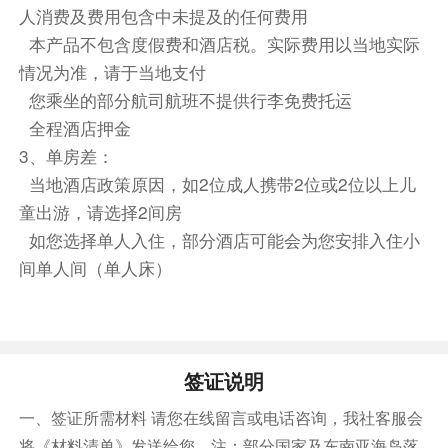
第7天
纽约-耶鲁大学-波士顿：波士顿美术馆-revere
人消费及费用包含中未提及的任何费用
brach看日落时钟（含中文陪同兼司机|包车·限10小
时）
本产品不包含度假费和酒店税。实际费用以当地实际
情况为准，请于当地支付
酒店内早餐
您乘坐的部分航司航班不提供行李免费托运
早餐后，开启名校之旅。
全程酒店押金
耶鲁大学可自选名校导览，在校学子中文讲解~
3、单房差：
当地酒店政策原因，如2位成人携带2位或2位以上儿
提供多个酒店供您选择。您可在下单时点击“更多
童出游，请选择2间房
酒店”“更多房型”来查看更多酒店和房型选择。最
如您选择单人入住，部分酒店可能会为您安排入住小
终入住以您的选择为准。
间单人间（单人床）
① 酒店预订页面明确展示了房型名称、床型、含
餐及取消政策。
② 美国部分酒店不含税费、度假旅游费，需前台
现付，预定时请特别关注酒店提醒！
签证说明
③ 默认房型早餐含餐情况及份数若与需求不一
致，可点击“更多房型”来调整。
一、签证所需材料 请您在线留言或电话咨询，我社客服会
将《材料清单》发送给您。注：部分国家及东南亚海岛落