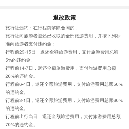
汐湖（含中文陪同兼司机|包车·限10小时）
酒店内早
退改政策
早餐后。司机来酒店接您，前往约翰霍普斯金大学
旅行社违约：在行程前解除合同的，
旅行社向旅游者退还已收取的全部旅游费用，并按下列标
提供多个酒店供您选择。您可在下单时点击“更多
准向旅游者支付违约金：
酒店”“更多房型”来查看更多酒店和房型选择。最
行程前29-15日，退还全额旅游费用，支付旅游费用总额
终入住以您的选择为准。
① 酒店预订页面明确展示了房型名称、床型、含
5%的违约金。
餐及取消政策。
行程前14-7日，退还全额旅游费用，支付旅游费用总额
② 默认房型早餐含餐情况及份数若与需求不一
20%的违约金。
致，可点击“更多房型”来调整。
行程前6-4日，退还全额旅游费用，支付旅游费用总额50%
温馨提示：美国部分酒店不含税费、度假旅游费，
的违约金。
需前台现付，预定时请特别关注酒店提醒！
行程前3-1日，退还全额旅游费用，支付旅游费用总额60%
的违约金。
餐饮
行程前出行当日，退还全额旅游费用，支付旅游费用总额
早餐：自理
中餐：自理
晚餐：自理
70%的违约金。