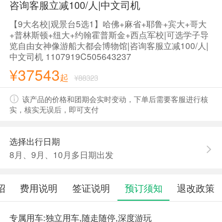
咨询客服立减100/人|中文司机
【9大名校|观景台5选1】哈佛+麻省+耶鲁+宾大+哥大
+普林斯顿+纽大+约翰霍普斯金+西点军校|可选学子导
览自由女神像游船大都会博物馆|咨询客服立减100/人|
中文司机 1107919C505643237
¥37543
起
¥88323
该产品的价格和团期会实时变动，下单后需要客服进行核
实，核实无误后，即可支付
选择出行日期
8月、9月、10月多日期出发
绍
费用说明
签证说明
预订须知
退改政策
专属用车:独立用车,随走随停,深度游玩