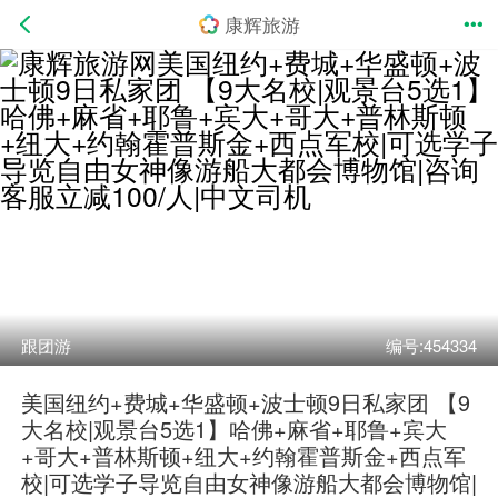
康辉旅游
跟团游
编号:454334
美国纽约+费城+华盛顿+波士顿9日私家团 【9
大名校|观景台5选1】哈佛+麻省+耶鲁+宾大
+哥大+普林斯顿+纽大+约翰霍普斯金+西点军
校|可选学子导览自由女神像游船大都会博物馆|