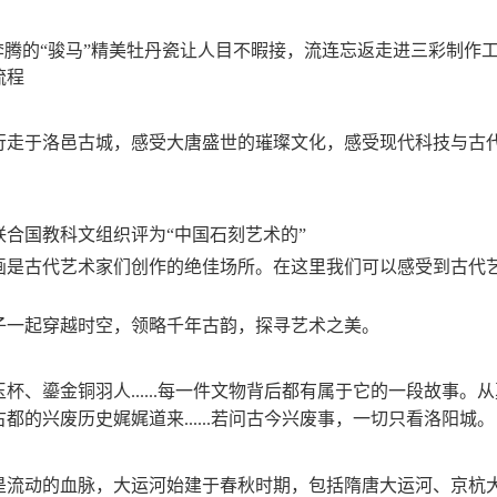
奔腾的“骏马”精美牡丹瓷让人目不暇接，流连忘返走进三彩制作
流程
行走于洛邑古城，感受大唐盛世的璀璨文化，感受现代科技与古
联合国教科文组织评为
“中国石刻艺术的”
画是古代艺术家们创作的绝佳场所。在这里我们可以感受到古代
子一起穿越时空，领略千年古韵，探寻艺术之美。
玉杯、鎏金铜羽人
每一件文物背后都有属于它的一段故事。从
......
古都的兴废历史娓娓道来
若问古今兴废事，一切只看洛阳城。
......
是流动的血脉，大运河始建于春秋时期，包括隋唐大运河、京杭