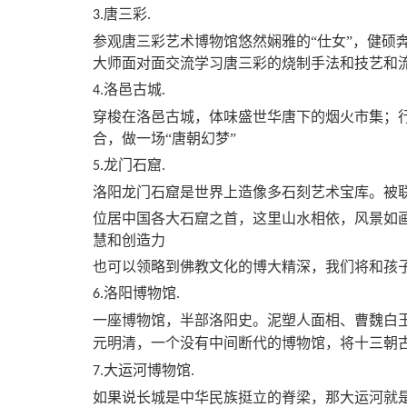
唐三彩
3.
.
参观唐三彩艺术博物馆悠然娴雅的
“仕女”，健硕
大师面对面交流学习唐三彩的烧制手法和技艺和
洛邑古城
4.
.
穿梭在洛邑古城，体味盛世华唐下的烟火市集；
合，做一场
“唐朝幻梦”
龙门石窟
5.
.
洛阳龙门石窟是世界上造像多石刻艺术宝库。被
位居中国各大石窟之首，这里山水相依，风景如
慧和创造力
也可以领略到佛教文化的博大精深，我们将和孩
洛阳博物馆
6.
.
一座博物馆，半部洛阳史。泥塑人面相、曹魏白
元明清，一个没有中间断代的博物馆，将十三朝
大运河博物馆
7.
.
如果说长城是中华民族挺立的脊梁，那大运河就