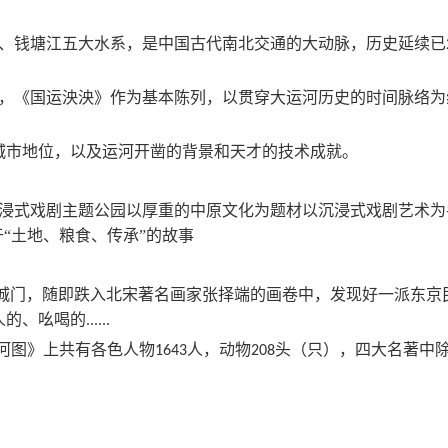
、钱塘江五大水系，是中国古代南北交通的大动脉，历史延续已
，《国运泱泱》作为基本陈列，以贯穿大运河历史的时间脉络为
城市地位，以及运河开凿的背景和天才的技术成就。
浸式戏剧主题公园以厚重的中原文化为题材以沉浸式戏剧艺术为
“土地、粮食、传承”的故事
城门，随即跌入北宋著名画家张择端的画卷中，发现好一派东京
人的、吆喝的
......
上河图》上共有各色人物
人，动物
头（只），四大名著中
1643
208