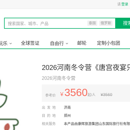
请
登录
搜
搜索国家、城市、产品
泰国
俄罗斯
全球签证
邮轮
定制小包团
玩乐
自由行
2026河南冬令营《唐宫夜宴
2026河南冬令营
3560
￥
¥
3560
起/人
参考价
出发地
济南
目的地
郑州
相关服务
本产品由康辉旅游集团山东国际旅行社有限