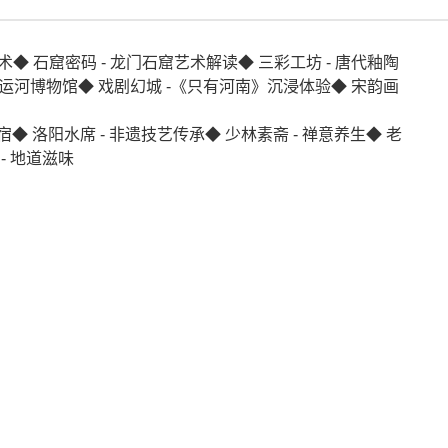
术◆ 石窟密码 - 龙门石窟艺术解读◆ 三彩工坊 - 唐代釉陶
 大运河博物馆◆ 戏剧幻城 -《只有河南》沉浸体验◆ 宋韵画
◆ 洛阳水席 - 非遗技艺传承◆ 少林素斋 - 禅意养生◆ 老
- 地道滋味