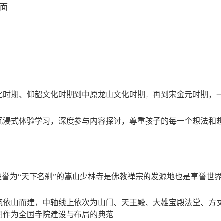
面
化时期、仰韶文化时期到中原龙山文化时期，再到宋金元时期，
沉浸式体验学习，深度参与内容探讨，尊重孩子的每一个想法和
被誉为“天下名刹”的嵩山少林寺是佛教禅宗的发源地也是享誉世
筑依山而建，中轴线上依次为山门、天王殿、大雄宝殿法堂、方
期作为全国寺院建设与布局的典范