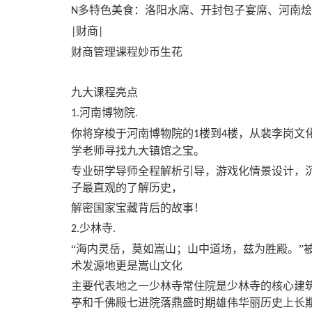
多特色美食：洛阳水席、开封包子宴席、河南烩
N
财商
|
|
财商管理课程妙币生花
九大课程亮点
河南博物院
1.
.
你将穿梭于河南博物院的
楼到
楼，从裴李岗文
1
4
学老师寻找九大镇馆之宝。
专业研学导师全程解析引导，游戏化情景设计，
子最直观的了解历史，
解密国家宝藏背后的故事！
少林寺
2.
.
“海内灵岳，莫如嵩山；山中道场，兹为胜殿。”
术发源地更是嵩山文化
主要代表地之一少林寺常住院是少林寺的核心建
亭和千佛殿七进院落鼎盛时期雄伟华丽历史上长