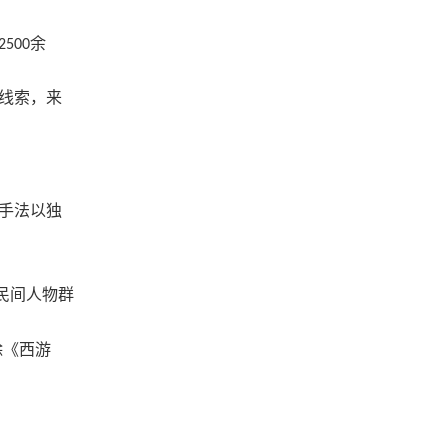
余
2500
线索，来
手法以独
民间人物群
除《西游