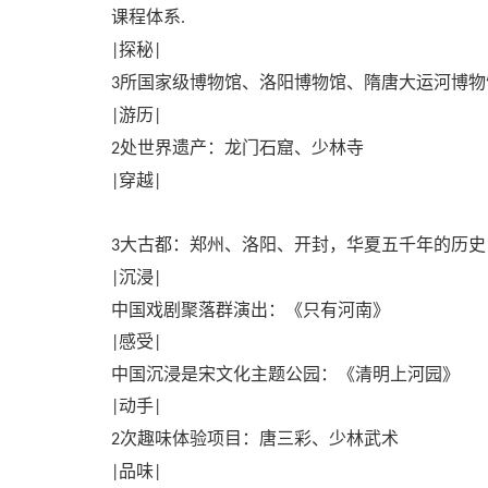
课程体系
.
探秘
|
|
所国家级博物馆、洛阳博物馆、隋唐大运河博物
3
游历
|
|
处世界遗产：龙门石窟、少林寺
2
穿越
|
|
大古都：郑州、洛阳、开封，华夏五千年的历史
3
沉浸
|
|
中国戏剧聚落群演出：《只有河南》
感受
|
|
中国沉浸是宋文化主题公园：《清明上河园》
动手
|
|
次趣味体验项目：唐三彩、少林武术
2
品味
|
|