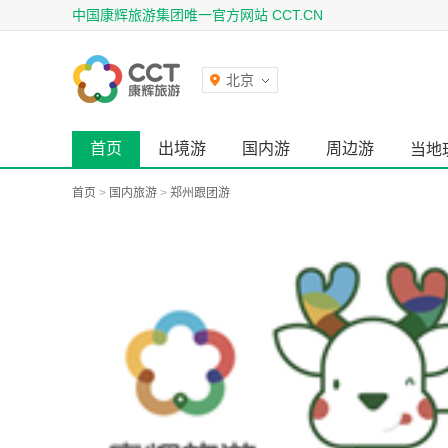
中国康辉旅游集团唯一官方网站 CCT.CN
北京
首页
出境游
国内游
周边游
当地
首页
>
国内旅游
>
郑州跟团游