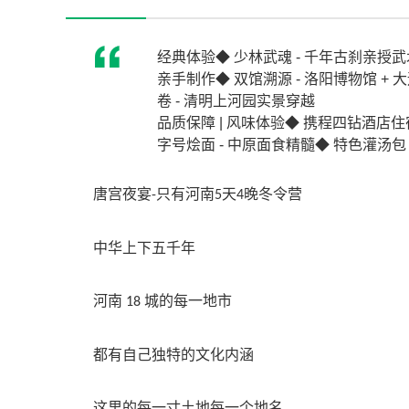
经典体验◆ 少林武魂 - 千年古刹亲授武
亲手制作◆ 双馆溯源 - 洛阳博物馆 +
卷 - 清明上河园实景穿越
品质保障 | 风味体验◆ 携程四钻酒店住宿
字号烩面 - 中原面食精髓◆ 特色灌汤包 
唐宫夜宴
只有河南
天
晚冬令营
-
5
4
中华上下五千年
河南
城的每一地市
18
都有自己独特的文化内涵
这里的每一寸土地每一个地名