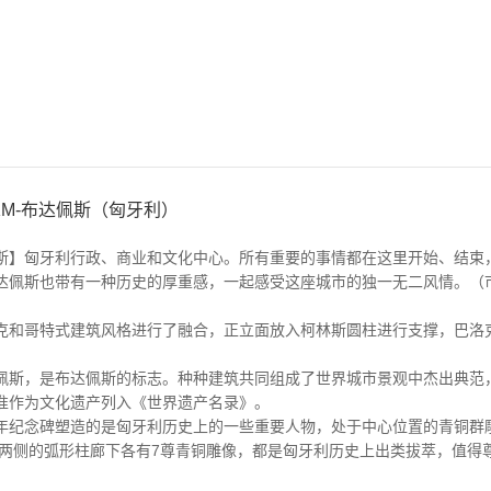
KM-布达佩斯（匈牙利）
斯】匈牙利行政、商业和文化中心。所有重要的事情都在这里开始、结束
达佩斯也带有一种历史的厚重感，一起感受这座城市的独一无二风情。（
克和哥特式建筑风格进行了融合，正立面放入柯林斯圆柱进行支撑，巴洛
佩斯，是布达佩斯的标志。种种建筑共同组成了世界城市景观中杰出典范
准作为文化遗产列入《世界遗产名录》。
年纪念碑塑造的是匈牙利历史上的一些重要人物，处于中心位置的青铜群
，两侧的弧形柱廊下各有7尊青铜雕像，都是匈牙利历史上出类拔萃，值得