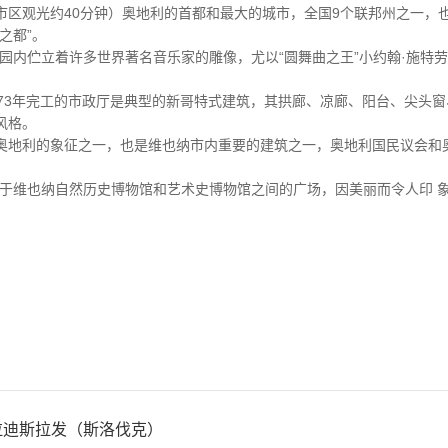
市区观光约40分钟）奥地利的首都和最大的城市，全国9个联邦州之一，
之都”。
园内伫立着许多世界著名音乐家的雕像，尤以“圆舞曲之王”小约翰·施特
873年完工的市政厅是典型的新哥特式建筑，其拱廊、凉廊、阳台、尖头
风格。
奥地利的象征之一，也是维也纳市内重要的建筑之一，奥地利国民议会和
位于维也纳自然历史博物馆和艺术史博物馆之间的广场，因美丽而令人印 
布拉迪斯拉发（斯洛伐克）