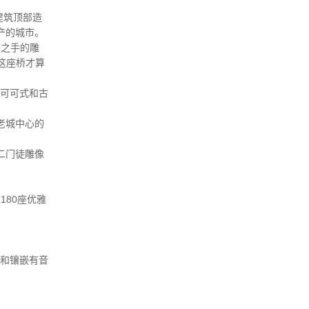
建筑顶部造
产的城市。
大师之手的雕
这座桥才算
洛可可式和古
老城中心的
二门徒雕像
180座优雅
立和镶嵌有音