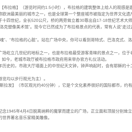
【布拉格】（游览时间约1.5小时），布拉格的建筑整体上给人的观感是
称欧洲最美丽的城市之一，也是全球第一个整座城市被指定为世界文化遗
ge】建于十四世纪，全长520公尺，桥的两旁耸立着30尊出自17-18世纪艺术
巴洛克塑像美术馆”。现今它已然成为了布拉格景点的代表，常有人说“走过
魂”、“布拉格的心脏”。站在广场中央，你可以看到哥特式、巴洛克式、
广场屹立几世纪的地标之一，也是布拉格最受游客青睐的景点之一，位于
 年，如今，老城市政厅被布拉格市政府用来举办官方礼仪活动。
年历史的，市政大厅墙面上的中世纪天文钟，钟声响起时，会有耶稣的十
游览均以步行观光为主）。
斯拉发】（市区观光约40分钟），它是个文化素养很好的国际都市，约有
念1945年4月4日脱离纳粹的魔掌而建立的广场，正立面和顶层分别耸
的世界著名音乐家精美雕像。