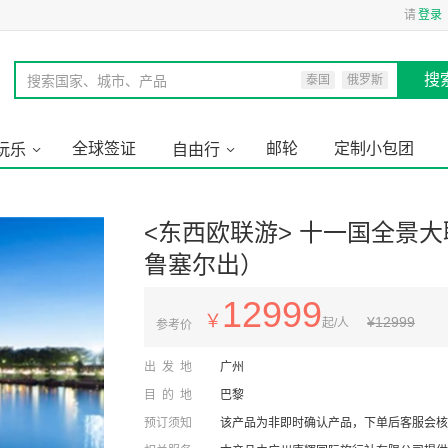
请
登录
搜
搜索国家、城市、产品
泰国
俄罗斯
全球签证
邮轮
定制小包团
玩乐
自由行
<东西欧联游> 十一国全景大
鲁塞尔出）
12999
￥
¥
12999
起/人
参考价
出发地
广州
目的地
巴黎
预订须知
该产品为非即时确认产品，下单后客服会核