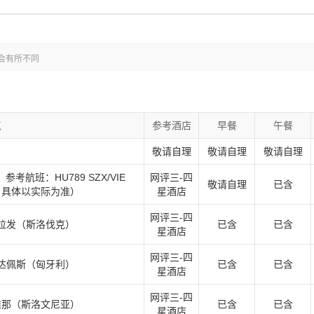
会有所不同
点
参考酒店
早餐
午餐
敬请自理
敬请自理
敬请自理
考航班：HU789 SZX/VIE
网评三-四
敬请自理
已含
考，具体以实际为准）
星酒店
网评三-四
斯拉发（斯洛伐克）
已含
已含
星酒店
网评三-四
布达佩斯（匈牙利）
已含
已含
星酒店
网评三-四
尔雅那（斯洛文尼亚）
已含
已含
星酒店