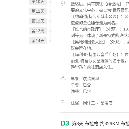
第10天
抵达后，乘车前往【维也纳】（
要的文化中心，被誉为“世界音乐
第11天
【约翰·施特劳斯城市公园】：公
第12天
造型的金色雕像最为闻名。
【维也纳市政厅】（外观）：1
第13天
刻等无不体现了新哥特式的典型
第14天
【奥地利国会大厦】（外观）：
议会所在地。
【玛利亚·特蕾莎皇后广场】：
丽亚·特蕾莎女皇雕像闻名于世。
游毕乘车前往酒店入住。
早餐：敬请自理
午餐：已含
晚餐：已含
住宿：网评三-四星酒店
D3
第3天
布拉格-约329KM-