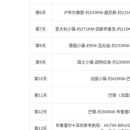
第6天
卢布尔雅那-约243KM-威尼斯-约1
第7天
意大利小镇-约271KM-因斯布鲁克-约11
第8天
德国小镇-约KM-瓦杜兹-约133K
第9天
瑞士小镇-因特拉肯-约220K
第10天
法国小镇-约420KM
第11天
巴黎（法国
第12天
巴黎-约300KM-布鲁
布鲁塞尔✈深圳参考航班：HU760 BRU/SZ
第13天