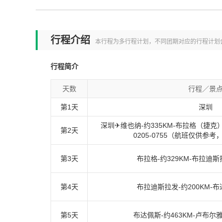
行程介绍
本行程为多行程计划，不同团期对应的行程计划
行程简介
天数
行程／景
第1天
深圳
深圳✈维也纳-约335KM-布拉格（捷克） 参
第2天
0205-0755（航班仅供参
第3天
布拉格-约329KM-布拉迪
第4天
布拉迪斯拉发-约200KM-
第5天
布达佩斯-约463KM-卢布