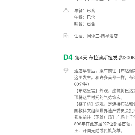
早餐：已含
午餐：已含
晚餐：已含
住宿：网评三-四星酒店
D4
第4天
布拉迪斯拉发-约200
酒店早餐后，乘车前往【布达佩
这里发生。和许多首都一样，布
60分钟）
【布达皇宫】外观，建筑将巴洛
顶将这里衬托的气势恢宏。
【链子桥】途观，是连接布达和
国教科文组织世界遗产委员会批
乘车前往【英雄广场】广场上千
896年在此定居的7位部落首领
王、开国元勋或民族英雄。