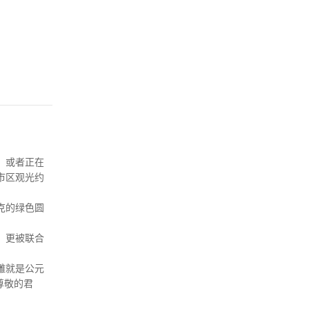
，或者正在
市区观光约
克的绿色圆
，更被联合
雕就是公元
尊敬的君