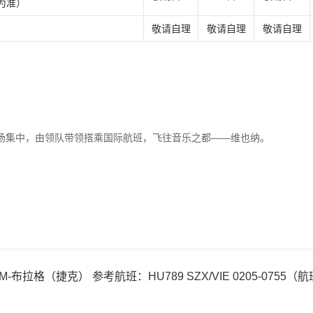
为准）
敬请自理
敬请自理
敬请自理
场集中，由领队带领搭乘国际航班，飞往音乐之都——维也纳。
-布拉格（捷克） 参考航班：HU789 SZX/VIE 0205-0755（