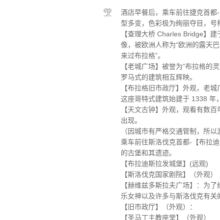
酒店早餐后，乘车前往捷克首都-
型多变，色彩极为绚丽夺目，号
【查理大桥 Charles Brid
像，被欧洲人称为“欧洲的露天
来过布拉格”。
【老城广场】被誉为“布拉格的灵
罗马式的建筑相互辉映。
【布拉格旧市政厅】外观，老城
这座哥特式建筑始建于 1338
【天文古钟】外观，观看有数百
出现。
（因城市有严格交通管制，所以
乘车前往斯洛伐克首都-【布拉迪
的古堡和其遗迹。
【布拉迪斯拉发城堡】(远观)
【斯洛伐克国家剧院】（外观）
【赫维兹多斯拉夫广场】：为了纪
乐女神以及许多与斯洛伐克有关
【旧市政厅】（外观）：
【圣马丁主教座堂】（外观）