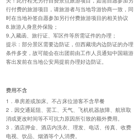
关！此行程无另行自费景点旅游项目，如需自愿参加另
行付费的旅游项目，请旅游者与当地导游协商一致，同
时在当地补签自愿参加另行付费旅游项目的相关协议
8.旅游人身意外保险；
9.入藏函、旅行证、军区件等所需证件的办理；
提示：
部分景区需要边防证，但西藏境内边防证的办理
条件多变，故可能会在出团前由工作人员通知中国籍游
餐饮
客出发前在当地公安局提前办理好边防证。
早餐：敬请自理
中餐：敬请自理
晚餐：敬请自
理
费用不含
住宿
拉萨 Lhasa
1．单房差或加床。不占床位游客不含早餐
2．因交通延阻、罢工、天气、飞机机器故障、航班取
第2天
拉萨市内游：大昭寺-色拉寺-八廓街
（Jokhang Temple-Sera Monastery-Barkhor
消或更改时间等不可抗力原因所引致的额外费用。
street）
3．酒店押金、酒店内洗衣、理发、电话、传真、收费
电视、饮品、烟酒等个人消费。
Altiude
：
3650m