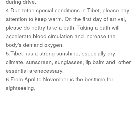
during drive.
yourself. Travel consultant or tour guide will instruct
4.Due tothe special conditions in Tibet, please pay
you how to make reservation. If you fail to reserve at
attention to keep warm. On the first day
of arrival,
your own reasons, we donot bear any responsibility
please do nottry take a bath. Taking a bath will
and
accelerate blood circulation
and increase the
consequences.
body's demand oxygen.
·The Jokhang Temple is a religious temple rather
5.Tibet has a strong sunshine, especially dry
than a tourist attraction. Please note if encountering
climate, sunscreen, sunglasses, lip balm and
other
important religious activities or important activities,
essential arenecessary.
you can not visit the Jokhang Temple.
6.From April to November is the besttime for
【色拉寺】
作为藏传佛教格鲁派6 大主寺之一，也同
sightseeing.
时与哲蚌寺、甘丹寺合称为拉萨三大寺。寺内保存有
上万个金刚佛像，其中最著名的塑像“马头明王”金刚
像位于吉扎仓的护法神殿内，当地人会把头伸进一个
小神龛内，用头触碰雕像的底座。除去寺庙的庄严之
外，色拉寺还有一大特色，即为在寺喇嘛的辩经活
动。辩经场正中央有喇嘛们正在辩论知识，有的用有