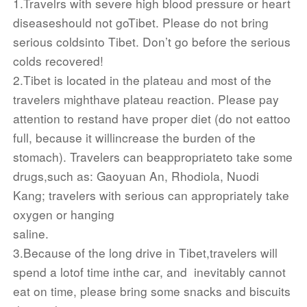
1.Travelrs with severe high blood pressure or heart
寺业未开放团队预约通道,故需每位游客自行预约。预
diseaseshould not goTibet. Please do not
bring
约时间和方法会由工作人员或导游提前告知游客,若因
serious colds
into Tibet. Don’t go before the s
erious
游客本身未能成功预约上大昭寺门票而导致无法参
colds recovered!
观，旅行社对此无需承担任何责任和后果。
2.Tibet is located in the plateau and most of the
·大昭寺为宗教寺庙而非纯粹的旅游景点，如果有重要
travelers mighthave plateau reaction. Please
pay
宗教活动或重要活动导致无法开放参观，敬请谅解。
attention to restand have proper diet (do not eattoo
【Ticketing tips for the Jokhang Temple】
full, because it willincrease
the burden of the
·The Jokhang Temple needs real-name online
stomach). Travelers can beappropriateto take some
ticketing. From 7:00am to 23:59pm every day, the
drugs,such as: Gaoyuan
An, Rhodiola, Nuodi
tickets for the nextday will be
Kang; travelers with serious can appropriately take
open on the WeChat applet "Jokhang Temple
oxygen or hanging
Reservation" until the number of reservations is
saline.
full.Therefore, tickets must be
3.Because of the long drive in Tibet,travelers will
reservedone day in advance.
spend a lotof time inthe car, and
inevitably cannot
·The Jokhang Temple does not open group
eat on time, please bring some snacks and biscuits
reservation and you should make reservation by