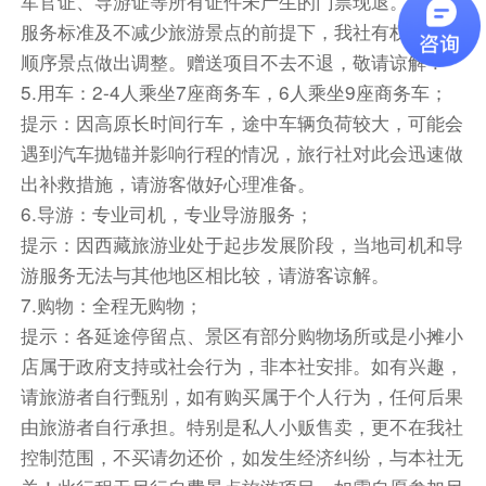
军官证、导游证等所有证件未产生的门票现退。在保证
2. High altitude sickness: Do not engage in vigorous
服务标准及不减少旅游景点的前提下，我社有权对行程
exercise on the day of arrival in Lhasa, and do not
顺序景点做出调整。赠送项目不去不退，敬请谅解！
take a shower that night to prevent catching a
5.
用车
：2-4人乘坐7座商务车，6人乘坐9座商务车；
cold.Do not drink alcohol.Drink plenty of water and
提示
：因高原长时间行车，途中车辆负荷较大，可能会
eat fruits, do not eat too much.Take more rest and
遇到汽车抛锚并影响行程的情况，旅行社对此会迅速做
bring your own ginseng lozenges or health
出补救措施，请游客做好心理准备。
supplements such as Rhodiola and Gaoyuan An to
6.
导游
：专业司机，专业导游服务；
alleviate altitude sickness.Following the
提示
：因西藏旅游业处于起步发展阶段，当地司机和导
arrangements of travel agency staff and tour
游服务无法与其他地区相比较，请游客谅解。
guides,avoiding outdoor activities as much as
7.
购物
：全程无购物；
possible, maintaining a normal mindset and
提示
：各延途停留点、景区有部分购物场所或是小摊小
sufficient rest are the best methods to prevent
店属于政府支持或社会行为，非本社安排。如有兴趣，
altitude sickness.If you are feeling unwell, go to the
请旅游者自行甄别，如有购买属于个人行为，任何后果
hospital for treatment in a timely manner.
由旅游者自行承担。特别是私人小贩售卖，更不在我社
控制范围，不买请勿还价，如发生经济纠纷，与本社无