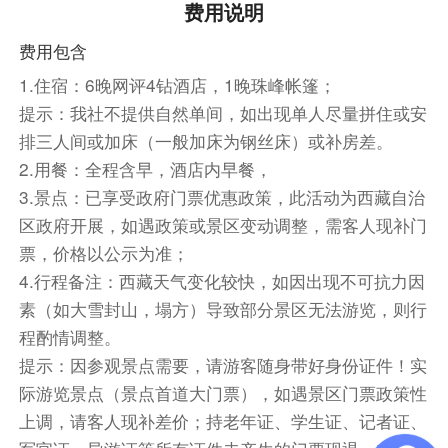
费用说明
1. Shuttle: Since Xizang's shuttle trains/planes are
费用包含
arranged by the local professional pickup center, the
staff will contact you in advance. Please ensure that
1.
住宿
：6晚网评4钻酒店，1晚珠峰帐篷；
your mobile phone is unobstructed. Foreigners and
提示
：我社不提供自然单间，如出现单人尽量拼住或安
Taiwanese compatriots need a tour guide to pick
排三人间或加床（一般加床为钢丝床）或补房差。
them up at the station. For Chinese nationals, the
2.
用餐
：全程含早，酒店内早餐，
pick-up driver will directly check in at the hotel.The
3.
景点
：已享受政府门票优惠政策，此活动为西藏自治
travel agency will inform you in advance of the hotel
区政府开展，如遇政策或景区变动调整，需客人现补门
room pick-up method, and you can directly check in
票，价格以公示为准；
and rest at the hotel. Ifyou have not received any
4.
行程备注：
西藏天气变化较快，如因出现不可抗力因
notification, please。contact the travel agency staff
素（如大雪封山，塌方）导致部分景区无法游览，则行
in a timely manner (see the departure notice for
程酌情调整。
details) and provide assistance to you in a timely
提示：
因参观景点需要，请游客随身带好身份证件！实
manner. The tour guide will notify the next day's
际游览景点（景点首道大门票），如遇景区门票政策性
gathering time by phone ortext message before 2
上调，请客人现补差价；持老年证、学生证、记者证、
o'clock.