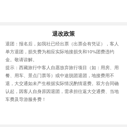
力的击掌声催促着对方的回答，有的拉动佛珠借助佛
珠的力量来战胜对方。驻足在辩经场，便是置身在热
闹的声音中，游客虽无法听懂他们的禅意，却能真实
的感受到藏传佛教的信仰和力量。辩经时间一般从
退改政策
15:00开始。如遇寺庙临时举行法会等活动，或接待
退团
：报名后，如我社已经出票（出票会有凭证），客人
特定人士时，可能会取消辩经活动，敬请谅解！！
单方退团，损失费为相应实际地接损失和10%团费违约
【
Sera Monastery
】
is held in the courtyard almost
金。敬请谅解。
every day between 3:00pm and 5:30pm.please note
提示
：西藏旅行中客人自愿放弃旅行项目（如：用房、用
that in case ofsome special monastery activities such
餐、用车、景点门票等）或中途脱团退团，地接费用不
as the Dharma Meeting or the reception of ViPs, the
退，大交通如未产生根据实际情况酌情退费。双方合同确
monk debates may becanceled that day. After our
认起，因客人自身原因退团，需承担往返大交通费、当地
visitto the monastery, feel free to stroll around the
车费及导游服务费！
streets of Lhasa as you absorb theatmosphere and
spirit of the devoted Tibetan people, or you may
return to your hotel to rest and relax from this
wonderful Tibetan cultural experience.