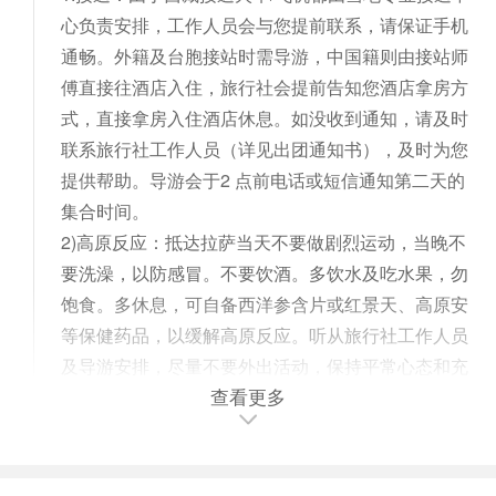
心负责安排，工作人员会与您提前联系，请保证手机
通畅。外籍及台胞接站时需导游，中国籍则由接站师
傅直接往酒店入住，旅行社会提前告知您酒店拿房方
式，直接拿房入住酒店休息。如没收到通知，请及时
联系旅行社工作人员（详见出团通知书），及时为您
提供帮助。导游会于2 点前电话或短信通知第二天的
集合时间。
2)高原反应：抵达拉萨当天不要做剧烈运动，当晚不
要洗澡，以防感冒。不要饮酒。多饮水及吃水果，勿
饱食。多休息，可自备西洋参含片或红景天、高原安
等保健药品，以缓解高原反应。听从旅行社工作人员
及导游安排，尽量不要外出活动，保持平常心态和充
查看更多
分的休息是预防高原反应的最佳方法。身体不适时，
及时到医院接受治疗。
【Travel Tips】