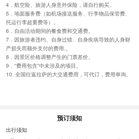
4．航空险、旅游人身意外保险，请自行购买。
早餐后，前往
【大昭寺】
，大昭寺融合了藏、唐、尼
5．地面服务费（如机场接送服务、行李物品保管费、
泊尔、印度的建筑风格，成为藏式宗教建筑的千古经
托运行李超重费等）。
典。寺前终日香火缭绕，信徒们虔诚的叩拜在门前的
6．自由活动期间的餐食费和交通费。
青石地板上留下了等身长头的深印痕。万盏酥油灯长
7．因旅游者违约、自身过错、自身疾病导致的人身财
明，留下了岁月和朝圣者的痕迹。在这里，对神的膜
产损失而额外支付的费用.。
拜是不分昼夜的。
8．因景区价格调整产生的门票差价。
【
Jokhang Temple
】
,The Jokhang Temple is the
9．“费用包含”中未涉及的项目。
final destination for pilgrims. A statue of the 12-year-
10. 全国往返拉萨的大交通费用，可代订，费用单询。
old Sakyamuni, who lived in India inthe fifth century
BC, and who was the creator of Buddhism, is
collected in the monastery. This is the reason why
Buddhists consider Lhasa a Sacred Land.
【大昭寺门票预订说明】
预订须知
大昭寺门票需进行实名预约，每日的7:00-23:59 期间
于微信小程序“大昭寺预约”上开放次日参观门票，预
出行须知
约人数满为止。故需提前1天进行门票预约。因大昭