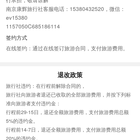
间，指尖划过斑驳石墙，仿佛能听见三百年前法英
南京康辉旅行社客服电话：15380432520，微信：
军队的号角声。
ev15380
【芳德娜古堡】--芳德娜古堡犹如一座从悬崖峭壁
1157050C685186114
中生长出的童话城堡，雄踞于魁北克老城的至高
签约方式
点。这座拥有铜色尖顶的传奇酒店不仅是北美豪华
在线签约：通过在线签订旅游合同，支付旅游费用。
的古堡酒店，更是魁北克城的灵魂象征。
【小香普兰街】--是北美洲古老的街道街区，也是
魁北克古城里一颗镶嵌在悬崖下的宝石。这条由石
退改政策
板铺就的蜿蜒小巷，将17世纪的法式风情完整封
印在鳞次栉比的石砌建筑中。
旅行社违约：在行程前解除合同的，
旅行社向旅游者退还已收取的全部旅游费用，并按下列标
团队午餐
准向旅游者支付违约金：
游览结束后返回蒙特利尔，晚餐特别为您安排【蒙
行程前29-15日，退还全额旅游费用，支付旅游费用总额
特利尔熏肉餐】：以香料腌制的牛胸肉熏烤而成，
5%的违约金。
熏肉香而不咸，肉质细腻，让人食指大动！
行程前14-7日，退还全额旅游费用，支付旅游费用总额
熏肉晚餐
20%的违约金。