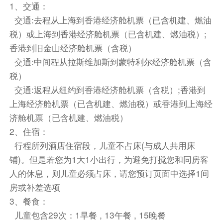
1、交通：
为了纪念卡梅尔小镇建镇一百周年所立，来到卡梅
交通:去程从上海到香港经济舱机票（已含机建、燃油
尔小镇的游客都会来此处合影留念。
税）或上海到香港经济舱机票（已含机建、燃油税）;
【17英里海湾】--在蒙特雷半岛的翡翠海岸线上，
香港到旧金山经济舱机票（含税）
一条付费公路如珍珠项链般串起20个景观——这
交通:中间程从拉斯维加斯到蒙特利尔经济舱机票（含
里就是17英里海湾。不仅是高尔夫球场聚集地，
税）
更是一条穿梭在亿万富翁后花园的视觉盛宴之路。
交通:返程从纽约到香港经济舱机票（含税）;香港到
孤柏、礁石、豪宅与冰川时代留下的松林在此同
上海经济舱机票（已含机建、燃油税）或香港到上海经
框，每处弯道都是屏保级的诞生现场。
济舱机票（已含机建、燃油税）
团队午餐
2、住宿：
行程所列酒店住宿段，儿童不占床(与成人共用床
游览结束后驱车前往洛杉矶，抵达后入住酒店休
铺)。但是若您为1大1小出行，为避免打搅您和同房客
息。
人的休息，则儿童必须占床，请您预订页面中选择1间
团队晚餐
房或补差选项
餐饮
3、餐食：
早餐：自理
中餐：自理
晚餐：自理
儿童包含29次：1早餐 , 13午餐 , 15晚餐