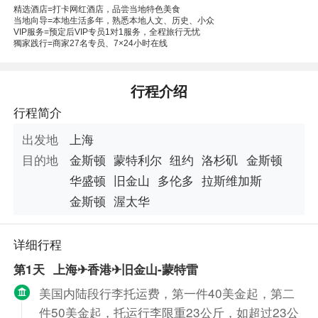
精选酒店=打卡网红酒店，品尝当地特色美食
当地向导=本地生活多年，熟悉本地人文、历史、小众
VIP服务=预定后VIP专员1对1服务，全程旅行无忧
獨家践行=商家27名专员、7×24小时在线
本线路由“南京康辉国际旅行社”提供
行程介绍
行程简介
出发地
上海
目的地
金斯顿
蒙特利尔
纽约
洛杉矶
金斯顿
华盛顿
旧金山
多伦多
拉斯维加斯
金斯顿
渥太华
详细行程
第1天
上海✈香港✈旧金山-蒙特雷
美国内陆段行李托运费，第一件40美金起，第二
件50美金起，托运行李限重23公斤，如超过23公