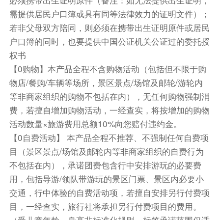
需提供居民户口簿或具有同等法律效力的证明文件）；
第6天
若非父母双方陪同，则必须在携带出生证明原件或居民
酒店早餐
户口簿的同时，也要提供中国公证机关公证过的委托授
早上驱车前往【羚羊彩穴】（游览时间不少于1小
权书
时），途径大峡谷起源点-【鲍威尔湖】。随后进
【0购物】本产品全程不含购物活动（包括但不限于购
入奇特的狭缝洞穴，世界十大摄影地点之一的羚羊
物店/餐购/车辆等场所，景区景点/场馆及邮轮/游轮内
彩穴，我们跟随纳瓦霍印第安向导进入彩穴。彩穴
等非商家组织的购物不包括在内），无任何购物强制消
岩壁融合了千百年来风和洪流的侵蚀，呈波浪形，
费，若擅自增加购物活动，一经查实，将按增加的购物
是大自然的抽像画。随后前往【马蹄湾】（游览时
活动数量×旅游费用总额10%向您赔付违约金。
间不少于30分钟），国家地理杂志评选出的美国
【0自费活动】 本产品全程不推荐、不强制任何自费项
十大摄影地点之一！
目（景区景点/场馆及邮轮内等非商家组织的自费行为
不包括在内），承诺团费包含行中安排游玩的必要费
团队午餐
用，包括导游/领队带游玩的景区门票、景区内必要小
驱车前往【锡安国家公园】（游览时间不少于1小
交通，行中体验的自费活动项，若擅自安排另行付费项
时）是徒步旅行者和摄影师梦寐以求的目的地，虽
目，一经查实，旅行社将承担另行付费项目的费用。
然位于沙漠之中，但地形绝不荒芜。公园是历经数
（受儿童年龄、身高非标准化规则，标签承诺范围仅适