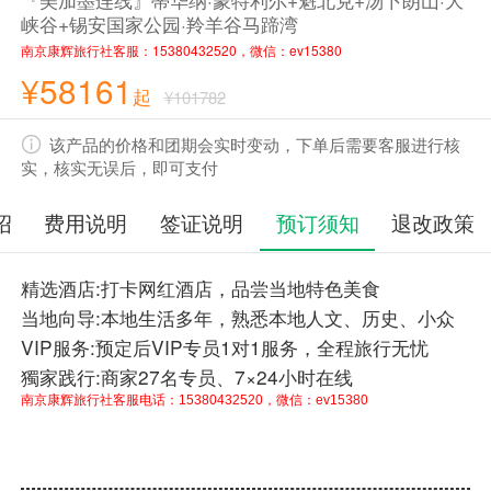
峡谷+锡安国家公园·羚羊谷马蹄湾
南京康辉旅行社客服：15380432520，微信：ev15380
¥58161
起
¥101782
该产品的价格和团期会实时变动，下单后需要客服进行核
实，核实无误后，即可支付
绍
费用说明
签证说明
预订须知
退改政策
精选酒店:打卡网红酒店，品尝当地特色美食
当地向导:本地生活多年，熟悉本地人文、历史、小众
VIP服务:预定后VIP专员1对1服务，全程旅行无忧
獨家践行:商家27名专员、7×24小时在线
南京康辉旅行社客服电话：15380432520，微信：ev15380