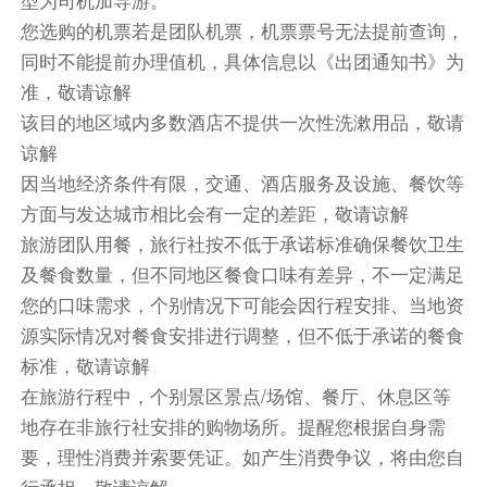
蒙特利尔多尔瓦尔希尔顿欢朋套房酒店
您选购的机票若是团队机票，机票票号无法提前查询，
同时不能提前办理值机，具体信息以《出团通知书》为
第8天
蒙特利尔-魁北克（驱车时间约3小时）-蒙特利
尔
准，敬请谅解
酒店早餐
该目的地区域内多数酒店不提供一次性洗漱用品，敬请
谅解
早餐后，乘车前往被联合国教科文组织列为世界文
因当地经济条件有限，交通、酒店服务及设施、餐饮等
化遗产的魁北克老城，它是北美洲围有古城墙的城
方面与发达城市相比会有一定的差距，敬请谅解
市，亦为法裔人另一聚居之处，城内充满着浓厚的
旅游团队用餐，旅行社按不低于承诺标准确保餐饮卫生
欧陆色彩。抵达后市区游览（游览时间不少于3小
及餐食数量，但不同地区餐食口味有差异，不一定满足
时）：
您的口味需求，个别情况下可能会因行程安排、当地资
【魁北克古城】--北美洲保存完好的城墙之城，如
源实际情况对餐食安排进行调整，但不低于承诺的餐食
同一本活着的法兰西文明史书。当您踏进这座被联
标准，敬请谅解
合国教科文组织列入世界遗产的古城，每一步都走
在四百年的时光脉络上。
在旅游行程中，个别景区景点/场馆、餐厅、休息区等
【炮台公园】--魁北克老城的心脏地带，静卧在圣
地存在非旅行社安排的购物场所。提醒您根据自身需
劳伦斯河畔的山崖上，这里不仅是城市制高点，更
要，理性消费并索要凭证。如产生消费争议，将由您自
是一座活的历史剧场。漫步于17世纪的军事堡垒
行承担，敬请谅解