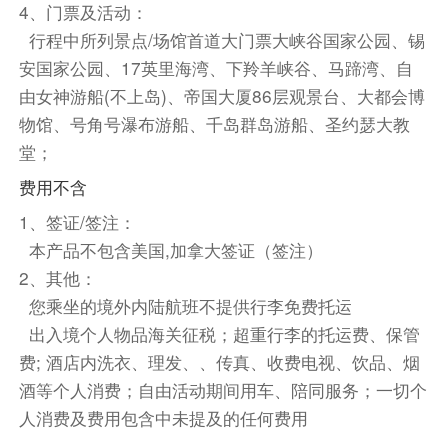
4、门票及活动：
住宿
行程中所列景点/场馆首道大门票大峡谷国家公园、锡
波莫纳拉昆塔温德姆套房酒店 或 洛杉矶蒙特贝洛品
安国家公园、17英里海湾、下羚羊峡谷、马蹄湾、自
质酒店及套房
由女神游船(不上岛)、帝国大厦86层观景台、大都会博
第3天
洛杉矶 | 圣地亚哥·军港·巴尔博亚公园·老城区 ·
物馆、号角号瀑布游船、千岛群岛游船、圣约瑟大教
墨西哥蒂华纳| 洛杉矶
堂；
餐饮
费用不含
早餐：自理
中餐：自理
晚餐：自理
1、签证/签注：
住宿
本产品不包含美国,加拿大签证（签注）
波莫纳拉昆塔温德姆套房酒店 或 洛杉矶蒙特贝洛品
2、其他：
质酒店及套房
您乘坐的境外内陆航班不提供行李免费托运
出入境个人物品海关征税；超重行李的托运费、保管
第4天
费; 酒店内洗衣、理发、、传真、收费电视、饮品、烟
酒店早餐
酒等个人消费；自由活动期间用车、陪同服务；一切个
早餐后，洛杉矶市区游览（游览时间不少于2小
人消费及费用包含中未提及的任何费用
时）。