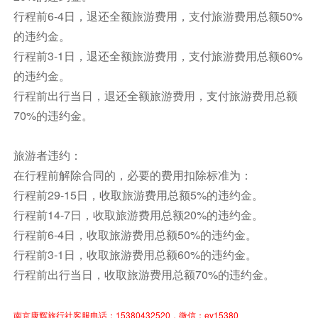
行程前6-4日，退还全额旅游费用，支付旅游费用总额50%
餐饮
的违约金。
早餐：自理
中餐：自理
晚餐：自理
行程前3-1日，退还全额旅游费用，支付旅游费用总额60%
住宿
的违约金。
蒙特利尔多尔瓦尔希尔顿欢朋套房酒店
行程前出行当日，退还全额旅游费用，支付旅游费用总额
70%的违约金。
第9天
蒙特利尔-汤卜朗山（驱车时间约1.5小时）-渥
太华（驱车时间约2小时）
旅游者违约：
酒店早餐
在行程前解除合同的，必要的费用扣除标准为：
早餐后，蒙特利尔市区游览（游览时间不少于2小
行程前29-15日，收取旅游费用总额5%的违约金。
时）：
行程前14-7日，收取旅游费用总额20%的违约金。
【圣约瑟大教堂（入内）】--蒙特利尔圣约瑟大教
行程前6-4日，收取旅游费用总额50%的违约金。
堂，是一座承载着奇迹与信仰的精神灯塔。这座雄
行程前3-1日，收取旅游费用总额60%的违约金。
踞皇家山北坡的宏伟建筑，以它独特的青铜穹顶和
行程前出行当日，收取旅游费用总额70%的违约金。
直抵云霄的阶梯，每年迎接数百万旅人。
【蒙特利尔老城】--如同一本活着的四百岁历史
南京康辉旅行社客服电话：15380432520，微信：ev15380