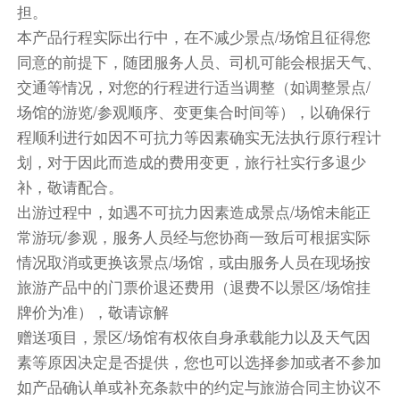
担。
早餐后，前往塞利格曼小镇。
本产品行程实际出行中，在不减少景点/场馆且征得您
途径美国六十六号公路（Route 66），被美国人
同意的前提下，随团服务人员、司机可能会根据天气、
亲切地唤作“母亲之路”。它起始于伊利诺伊州的芝
加哥，斜贯美国版图一直到加利福尼亚州的洛杉矶
交通等情况，对您的行程进行适当调整（如调整景点/
圣莫妮卡海滩，一趟66号公路之旅，仿佛掉进了
场馆的游览/参观顺序、变更集合时间等），以确保行
时光隧道一般，回到了西部牛仔风行的时代。
程顺利进行如因不可抗力等因素确实无法执行原行程计
【塞利格曼小镇（游览时间不少于30分钟）】--是
划，对于因此而造成的费用变更，旅行社实行多退少
美国电影《汽车总动员》的原型小镇，现在这里还
补，敬请配合。
保留着许多怀旧的东西：雪帽子餐厅前停靠着老旧
出游过程中，如遇不可抗力因素造成景点/场馆未能正
的圣诞老人彩车；“生锈的螺栓”杂货店前几个真人
常游玩/参观，服务人员经与您协商一致后可根据实际
大小的牛仔像；“巡洋舰咖啡厅”的停车场上横七竖
情况取消或更换该景点/场馆，或由服务人员在现场按
八摆放的几台老爷车；木棚搭建的老式加油站里的
旅游产品中的门票价退还费用（退费不以景区/场馆挂
那些老款冰激凌机和各种古旧车牌。
牌价为准），敬请谅解
【大峡谷国家公园（南缘，游览时间不少于60分
赠送项目，景区/场馆有权依自身承载能力以及天气因
钟）】--位于大峡谷的中段。地势险峻而壮阔，峡
素等原因决定是否提供，您也可以选择参加或者不参加
谷深不见底，规模大。公园建设成熟完善，尤其适
如产品确认单或补充条款中的约定与旅游合同主协议不
合公路自驾，没有任何商业设施，几乎各个观景点