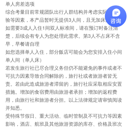
单人房差选项
座流线型铜穹建筑如UFO降落在城市天际线上。
综合考量目前常规团队出行人群结构并考虑实际入住体
在天文台可以远眺对面山上的白色的Hollywood字
验等因素，本产品暂时无提供3人间，且无加床服务。
样，也可以远眺洛杉矶的高楼大厦。
如需要3成人入住1间双人标准间，请在预订时备注清
【Tesla Diner，特斯拉餐厅（外观）】--探秘特斯
楚，后续会有专人为您处理此需求。第3人不占床不含
拉餐厅——Tesla Diner在好莱坞开业。洛杉矶特
早，早餐请自理
斯拉餐厅已经成了网红地，不仅能边充电边就餐，
如您选择单人入住，部分飯店可能会为您安排入住小间
还能品尝机器人亲手做爆米花！机械臂操作、智能
单人间（单人床）
感应，全流程自动化，仿佛置身Tesla的未来实验
若发生旅行社已尽合理义务但仍不能避免的事件或者不
室。
可抗力因素导致合同解除的，旅行社或者旅游者皆无
团队午餐
责。若由此造成旅游者滞留的，旅行社应采取相应安置
措施。增加的食宿费用由旅游者承担；增加的返程费
之后前往拉斯维加斯，抵达后【夜游拉斯维加斯】
用，由旅行社和旅游者分担。以上法律规定请审慎阅读
（不少于2小时），拉斯维加斯的夜晚极其美丽，
夜游拉斯韦加斯是体验美国的疯狂和纸醉金迷的方
并知悉。
式，老城区耗资6000万美元的“灯光秀”场，百乐
受特殊节假日、重大活动、临时管制及不可抗力等因素
宫酒店前庭人工湖的喷泉会随乐声变幻出各种图案
影响，酒店、航班及其他旅游资源的库存、价格及班次