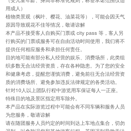
百万年的侵蚀而形成的，千奇百态的岩层、数不胜
用成人）
数的荒野小径和野生动物，无不召唤着那些寻求孤
植物类景观（枫叶、樱花、油菜花等），可能会因天气
寂和灵感体验的游客。公园内的众多峡谷、动物群
原因导致观花不佳等情况，敬请谅解
落和文化遗址适合在任何季节探索，春季和秋季，
本产品不接受客人自购买门票或 city pass 等，客人另
气候尤为宜人，百花绽放，蔚为壮观。
行购买的门票或服务可在自由活动时间使用，我们将不
提供任何相应服务和承担任何责任。
【温馨提示】由于该段车程行驶时间较长，我们会
目的地可能有部分私人经营的娱乐、消费场所，此类组
安排每2小时车程停车休息一次。
织多数无合法经营资质，存在各种隐患。为了您的安全
(备注：由于锡安国家公园深度游览需要长时间徒
和健康考虑，提醒您谨慎消费，避免前往无合法经营资
步，强度过大，考虑到游客的身体情况，所以我们
质的消费场所、避免参加违反法律规定的各类活动。
的行程是车游为主，并在地标景点棋盘山下打卡留
针对10人以上团队行程中游览用车保证每人一正座。
念，景区内部分道路因为天气以及当天游客流量等
特殊目的地及景区指定用车除外。
因素会对旅游巴士进行道路管制，敬请谅解）
本产品在实际游览过程中可能会有不同车辆和服务人员
团队晚餐
为您服务，敬请谅解
请在随团服务人员约定的时间到达上车地点集合，切勿
餐饮
迟到，以免耽误您和其他游客行程。若因迟到导致无法