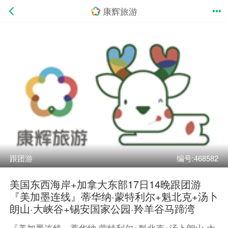
康辉旅游
跟团游
编号:468582
美国东西海岸+加拿大东部17日14晚跟团游
『美加墨连线』蒂华纳·蒙特利尔+魁北克+汤卜
朗山·大峡谷+锡安国家公园·羚羊谷马蹄湾
『美加墨连线』蒂华纳·蒙特利尔+魁北克+汤卜朗山·大