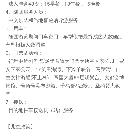
成人包含43次：15早餐 , 13午餐 , 15晚餐
第2天
蒙特雷 | 卡梅尔-17mile一号公路 | 洛杉矶✨
4、随团服务人员：
酒店早餐
中文领队和当地普通话导游服务
早餐后，蒙特雷市区游览（游览时间不少于2小
5、用车：
时）。
随团游览期间用车费用；车型依据最终成团人数确定
【卡梅尔小镇】--卡梅尔小镇是个人文荟萃、艺术
车型根据人数调整
家聚集、以精致与文艺著称、世外桃源般的优雅小
6、门票及活动：
镇，在全世界都声名远播，来这里的游客总是络绎
行程中所列景点/场馆首道大门票大峡谷国家公园、锡
不绝。小镇中有许多的时装店、古董店、糖果店、
安国家公园、17英里海湾、下羚羊峡谷、马蹄湾、自
玩具店还有日用工艺品店，细细品味，每个小店都
由女神游船(不上岛)、帝国大厦86层观景台、大都会博
风情独具。小镇中的民居也都美的如童话一般，都
物馆、号角号瀑布游船、千岛群岛游船、圣约瑟大教
是房子的主人～那些大艺术家们亲自操刀设计。小
堂；
镇中有许多的画廊，其中作品多是居住此地的大艺
7、接送：
术家的手笔。 小镇中家家有鲜花、店店有绿植，
目的地拼车接送机（站）服务
令人心旷神怡。 小镇的尽头走白色的沙滩和碧绿
色的大海，许多当地居民喜欢来此戏浪、晒日光
【儿童政策】
浴。小镇已经有百年历史了，街口有一块排子，是