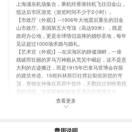
上海浦东机场集合，乘机经香港转机飞往旧金山，
抵达后市区游览（游览时间不少于2小时）。
【市政厅（外观)】--1906年大地震后重生的旧金
山市政厅。美国第五大穹顶（高达93米），既是
政府办公地，更是全球情侣追捧的婚纱圣地，每年
见证超过1000场求婚与婚礼。
【艺术宫（外观)】--在滨海区的静谧湖畔，一座
残破而壮丽的罗马万神殿从荒芜中崛起，这不是意
大利的古迹搬迁，而是1915年巴拿马世博会存留
的建筑奇迹。16根科林斯巨柱撑起裂痕斑驳的穹
顶，青铜女神像在风霜中低吟，天鹅掠过倒映着残
廊的湖面，这里是被时间故意遗忘的浪漫主义。
【金门大桥】--在太平洋与旧金山湾的交界处，一
查看更多
道2.7公里长的橙色钢铁巨人凌空飞架。这不是普
通的桥梁，它是无数电影镜头追逐的悲情主角，是
3000万吨海雾与200万吨钢材的每日对决现场，
费用说明
更是人类工程学与原始自然力相爱相杀的世纪见证