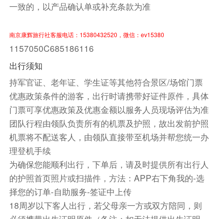
一致的，以产品确认单或补充条款为准
都尽可能保留原貌。南峡谷大规模的壮丽景观以及
完善适宜的游玩环境，让人面对这造物主的鬼斧神
南京康辉旅行社客服电话：15380432520，微信：ev15380
工无不感慨万千、流连忘返。
1157050C685186116
【温馨提示】由于该段车程行驶时间较长，我们会
出行须知
安排每2小时车程停车休息一次。
持军官证、老年证、学生证等其他符合景区/场馆门票
优惠政策条件的游客，出行时请携带好证件原件，具体
披萨餐
门票可享优惠政策及优惠金额以服务人员现场评估为准
之后驱车前往小镇，抵达后入住酒店休息。
团队行程由领队负责所有的机票及护照，故出发前护照
团队晚餐
机票将不配送客人，由领队直接带至机场并帮您统一办
理登机手续
餐饮
为确保您能顺利出行，下单后，请及时提供所有出行人
早餐：自理
中餐：自理
晚餐：自理
的护照首页照片或扫描件，方法：APP右下角我的-选
住宿
择您的订单-自助服务-签证中上传
克拉丽奥酒店-佩奇鲍威尔湖 或 佩奇/鲍威尔湖戴斯套
18周岁以下客人出行，若父母亲一方或双方陪同，则
房酒店
必须携带出生证明原件（备注：如无法提供出生证明，