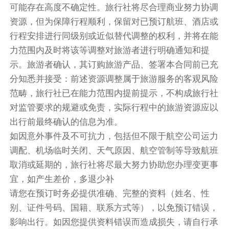
和造型，远眺球体全面屏【MSG Sphere】（外
可能存在高度不确定性。旅行社将尽合理商业努力协调
观），作为“世界娱乐之都”的拉斯维加斯，正在不
资源，但为保障行程顺利，保留对已预订航班、酒店或
断地创造着娱乐体验的奇迹。
行程安排进行同级别或近似替代调整的权利，并将在能
力范围内及时将该等调整对旅游者进行明确通知和提
【温馨提示】由于该段车程行驶时间较长，我们会
示。旅游者确认，其订购旅游产品、签署本合同前已充
安排每2小时车程停车休息一次。
分知悉并接受：前述资源调整属于旅游服务的客观风险
范畴，旅行社已在能力范围内提前提示，不构成旅行社
团队晚餐
对监管要求的规避或免责，实际行程中的旅游资源应以
餐饮
出行前最终确认的信息为准。
早餐：自理
中餐：自理
晚餐：自理
如因意外事件及不可抗力，包括但不限于航空公司运力
调配、机场临时关闭、天气原因、航空管制等导致航班
住宿
取消或延期的，旅行社将尽最大努力协助您办理变更事
STRAT酒店-娱乐场-塔楼 或 拉斯维加斯韦斯特盖特度
宜，如产生差价，多退少补
假村 或 金矿 酒店
请您在预订时务必提供准确、完整的资料（姓名、性
第5天
拉斯维加斯 | 大峡谷国家公园（南峡）| 小镇
别、证件号码、国籍、联系方式等），以免预订错误，
酒店外早餐
影响出行。如因您提供资料错误而造成损失，请自行承