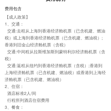
者。
费用包含
【渔人码头】--在39号码头的木栈道上，海狮群正
【成人政策】
躺在浮板上开辩论大会，面包篮里的酸酵母香飘过
1、交通：
百年海盗船，街头艺人把火把舞成了风车。这里不
交通:去程从上海到香港经济舱机票（已含机建、燃油
是主题公园，而是旧金山野生的灵魂所在：渔人码
税）或上海到香港经济舱机票（已含机建、燃油税）;
头。从意大利渔夫们的舢板据点，蜕变成太平洋岸
香港到旧金山经济舱机票（含税）
混搭的美食娱乐帝国。
交通:中间程从拉斯维加斯到蒙特利尔经济舱机票（含
游览结束后驱车前往蒙特雷半岛，抵达后入住酒店
税）
休息。
交通:返程从纽约到香港经济舱机票（含税）;香港到
上海经济舱机票（已含机建、燃油税）或香港到上海经
团队晚餐
济舱机票（已含机建、燃油税）
餐饮
2、住宿：
早餐：自理
中餐：自理
晚餐：自理
酒店标准2人/间
住宿
行程所列酒店住宿费用
旧金山焦点酒店 或 奥克兰机场酒店
3、餐食：