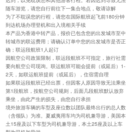
早餐：自理
中餐：自理
晚餐：自理
随车游览，请您自行前往下一集合地点，敬请谅解
住宿
为了不耽误您的行程，请您在国际航班起飞前180分钟
STRAT酒店-娱乐场-塔楼 或 拉斯维加斯韦斯特盖特度
到达机场办理登机和出入境相关手续
假村
本产品为香港中转产品，报价已包含您的出发城市至中
转城市的联运费用；请确认订单中您的出发城市是否正
第7天
拉斯维加斯/XX/蒙特利尔
确；联运段航班1人起订
外送早餐
因航空公司政策限制，联运段航班不可指定，旅行社需
早餐后，乘机飞往蒙特利尔，抵达后入住酒店休
要向航空公司现询。联运航班可能会提前（或延后）1-
息。蒙特利尔，加拿大第二大城市，坐落于圣劳伦
2天，如联运航班提前（或延后），住宿需自理
斯河与渥太华河交汇处。这座城市融合了北美现代
如果联运段航班已经出票，但因客人原因导致无法乘坐
气息与欧洲古典韵味，以其独特的双语文化、丰富
第1段航班，按航空公司规则，后面几段航班默认放弃
的艺术场景和四季分明的自然美景闻名于世。
乘坐，由此产生的损失，由您自行承担
境外旅游车辆的车型及座位数以团队最终出行的总人数
餐饮
（含领队）为准。夏威夷用车均为司机兼导游，美国本
早餐：自理
中餐：自理
晚餐：自理
土15座及以下车型为司机兼导游，本土25座及以上车
住宿
型为司机加导游。