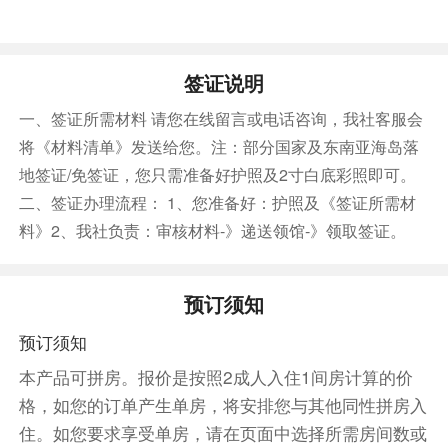
【好莱坞大道】--在洛杉矶的烈日下，一条镶嵌着
2700颗青铜星星的粉色人行道向前延伸，这里是
街头魔幻现实主义的秀场。从玛丽莲·梦露的手印
签证说明
到黑豹的足迹，从街头蜘蛛侠的合影陷阱到凌晨吟
一、签证所需材料 请您在线留言或电话咨询，我社客服会
游诗人的即兴说唱，每块地砖都踩着半个世纪的名
将《材料清单》发送给您。注：部分国家及东南亚海岛落
利梦与破碎感。
地签证/免签证，您只需准备好护照及2寸白底彩照即可。
【中国剧院（外观）】--在好莱坞星光大道的核心
二、签证办理流程： 1、您准备好：护照及《签证所需材
地带，一座龙檐斗拱的东方宫殿闯入加州烈日之下
料》2、我社负责：审核材料-》递送领馆-》领取签证。
——这不是真正的中国建筑，却是好莱坞黄金时代
疯狂的造梦现场。
【杜比剧院（外观）】--在好莱坞高地的苍穹之
预订须知
下，一座由3200万片施华洛世奇水晶编织的玻璃
幕墙建筑熠生辉。这里是每年奥斯卡颁奖礼的永恒
预订须知
主场，从红毯区残留的香水余韵到颁奖厅悬垂的
本产品可拼房。报价是按照2成人入住1间房计算的价
90英尺巨幕，每个毛孔都在呼吸着造梦工业的荣
格，如您的订单产生单房，将安排您与其他同性拼房入
光。
住。如您要求享受单房，请在页面中选择所需房间数或
【格里菲斯天文台（入内）】--在好莱坞山脊，一