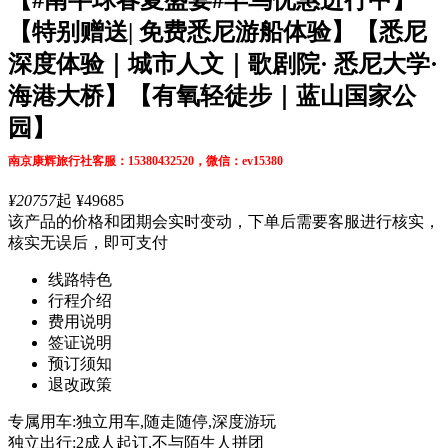
【特别赠送| 免费悉尼游船体验】【悉尼
深度体验｜城市人文｜歌剧院· 悉尼大学·
海港大桥】【有氧轻徒步｜蓝山国家公
园】
南京康辉旅行社客服：15380432520，微信：ev15380
¥20757
起
¥49685
该产品的价格和团期会实时变动，下单后需要客服进行核实，
核实无误后，即可支付
线路特色
行程介绍
费用说明
签证说明
预订须知
退改政策
专属用车:独立用车,随走随停,深度游玩
独立出行:2成人起订,不与陌生人拼团