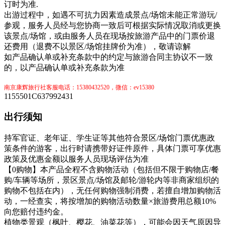
订时为准.
出游过程中，如遇不可抗力因素造成景点/场馆未能正常游玩/
参观，服务人员经与您协商一致后可根据实际情况取消或更换
该景点/场馆，或由服务人员在现场按旅游产品中的门票价退
还费用（退费不以景区/场馆挂牌价为准），敬请谅解
如产品确认单或补充条款中的约定与旅游合同主协议不一致
的，以产品确认单或补充条款为准
南京康辉旅行社客服电话：15380432520，微信：ev15380
1155501C637992431
出行须知
持军官证、老年证、学生证等其他符合景区/场馆门票优惠政
策条件的游客，出行时请携带好证件原件，具体门票可享优惠
政策及优惠金额以服务人员现场评估为准
【0购物】本产品全程不含购物活动（包括但不限于购物店/餐
购/车辆等场所，景区景点/场馆及邮轮/游轮内等非商家组织的
购物不包括在内），无任何购物强制消费，若擅自增加购物活
动，一经查实，将按增加的购物活动数量×旅游费用总额10%
向您赔付违约金。
植物类景观（枫叶、樱花、油菜花等），可能会因天气原因导