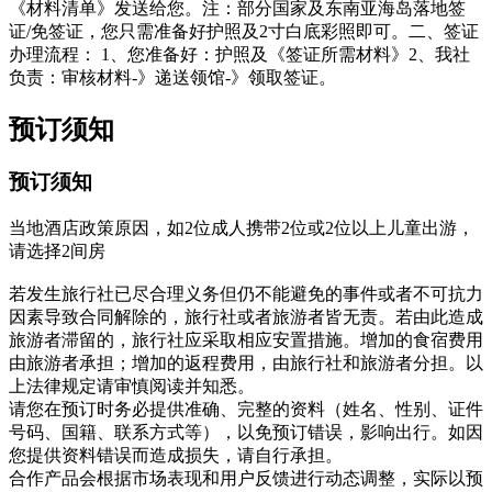
《材料清单》发送给您。注：部分国家及东南亚海岛落地签
证/免签证，您只需准备好护照及2寸白底彩照即可。二、签证
办理流程： 1、您准备好：护照及《签证所需材料》2、我社
负责：审核材料-》递送领馆-》领取签证。
预订须知
预订须知
当地酒店政策原因，如2位成人携带2位或2位以上儿童出游，
请选择2间房
若发生旅行社已尽合理义务但仍不能避免的事件或者不可抗力
因素导致合同解除的，旅行社或者旅游者皆无责。若由此造成
旅游者滞留的，旅行社应采取相应安置措施。增加的食宿费用
由旅游者承担；增加的返程费用，由旅行社和旅游者分担。以
上法律规定请审慎阅读并知悉。
请您在预订时务必提供准确、完整的资料（姓名、性别、证件
号码、国籍、联系方式等），以免预订错误，影响出行。如因
您提供资料错误而造成损失，请自行承担。
合作产品会根据市场表现和用户反馈进行动态调整，实际以预