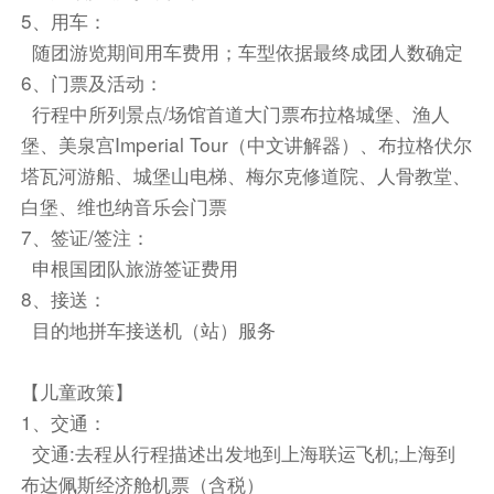
5、用车：
温馨提示：
随团游览期间用车费用；车型依据最终成团人数确定
① 门票包含中文有声讲解器
6、门票及活动：
② 该景点参观时间需以最终预约时间为准，可能
行程中所列景点/场馆首道大门票布拉格城堡、渔人
因此造成的行程顺序调整，敬请谅解！
堡、美泉宫Imperial Tour（中文讲解器）、布拉格伏尔
地窖餐厅三道式特色烤猪肋排餐
塔瓦河游船、城堡山电梯、梅尔克修道院、人骨教堂、
尽情享受东欧慢生活
白堡、维也纳音乐会门票
7、签证/签注：
方便游览，敬请自理
申根国团队旅游签证费用
特别安排欣赏一场维也纳古典音乐会。
8、接送：
【备注】优先安排维也纳金色大厅观看演出，如遇
目的地拼车接送机（站）服务
金厅当日没有演出安排，场地约满或者其他特殊原
因临时变更，我们会安排其他场地（如勃拉姆斯小
【儿童政策】
厅、美泉宫、国家歌剧院等场地）观看音乐会演
1、交通：
出，敬请谅解！
交通:去程从行程描述出发地到上海联运飞机;上海到
布达佩斯经济舱机票（含税）
餐饮