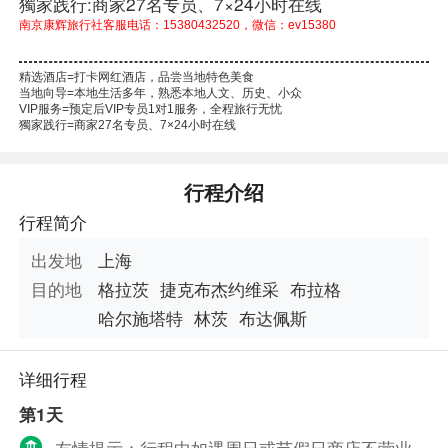
獨家践行:商家27名专员、7×24小时在线
南京康辉旅行社客服电话：15380432520，微信：ev15380
精选酒店=打卡网红酒店，品尝当地特色美食
当地向导=本地生活多年，熟悉本地人文、历史、小众
VIP服务=预定后VIP专员1对1服务，全程旅行无忧
獨家践行=商家27名专员、7×24小时在线
本线路由“南京康辉国际旅行社”提供
行程介绍
行程简介
出发地
上海
目的地
格拉茨
捷克布杰约维采
布拉格
哈尔施塔特
林茨
布达佩斯
详细行程
第1天
友情提示：行程中如遇周日或节假日商店不营业，