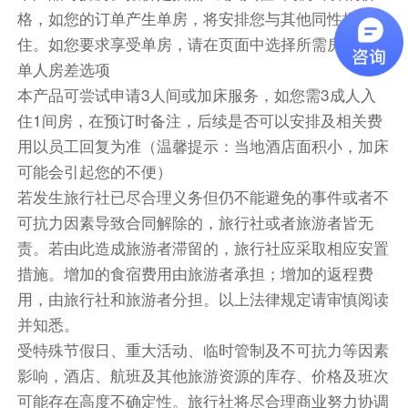
格，如您的订单产生单房，将安排您与其他同性拼房入
驱车前往捷克首都布拉格。
住。如您要求享受单房，请在页面中选择所需房间数或
【特别安排】游览伏尔塔瓦河两岸风光美景（含船
单人房差选项
票，特别升级安排在船上享用晚餐）
本产品可尝试申请3人间或加床服务，如您需3成人入
特别注意：如遇冬季河道结冰或其他原因无法乘
住1间房，在预订时备注，后续是否可以安排及相关费
坐，则该项目取消，退还船票费用。敬请了解！
用以员工回复为准（温馨提示：当地酒店面积小，加床
可能会引起您的不便）
伏尔塔瓦河游船晚餐（包含在船票费内，不吃不另
若发生旅行社已尽合理义务但仍不能避免的事件或者不
行退费）
可抗力因素导致合同解除的，旅行社或者旅游者皆无
餐饮
责。若由此造成旅游者滞留的，旅行社应采取相应安置
早餐：自理
中餐：自理
晚餐：自理
措施。增加的食宿费用由旅游者承担；增加的返程费
用，由旅行社和旅游者分担。以上法律规定请审慎阅读
住宿
并知悉。
布拉格皇家酒店 或 杜鸥酒店 或 伊利斯艾登酒店 或
受特殊节假日、重大活动、临时管制及不可抗力等因素
布拉格城市NH酒店 或 国际大酒店 或 布拉格嘹亮国
影响，酒店、航班及其他旅游资源的库存、价格及班次
会酒店
可能存在高度不确定性。旅行社将尽合理商业努力协调