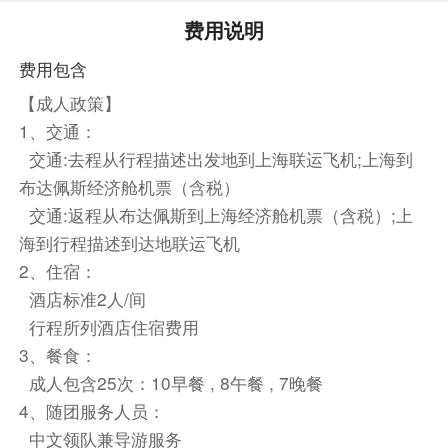
酒店内
费用说明
潘dorf，尽情享受东欧慢生活
费用包含
中式团餐（六菜一汤）
【成人政策】
方便游览，敬请自理
1、交通：
交通:去程从行程描述出发地到上海联运飞机;上海到
餐饮
布达佩斯经济舱机票（含税）
早餐：自理
中餐：自理
晚餐：自理
交通:返程从布达佩斯到上海经济舱机票（含税）;上
住宿
海到行程描述到达地联运飞机
法姆洛斯酒店 或 加尔松广场酒店 或 布拉迪斯拉发多
2、住宿：
瑙河丽柏酒店 或 布拉迪斯拉发酒店 或 塔特拉酒店 或
酒店标准2人/间
布拉迪斯拉发皇冠假日酒店
行程所列酒店住宿费用
3、餐食：
第4天
成人包含25次：10早餐 , 8午餐 , 7晚餐
酒店内
4、随团服务人员：
乘车前往维也纳。
中文领队兼导游服务