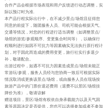
合作产品会根据市场表现和用户反馈进行动态调整，实
第8天
际以预订时为准.
酒店内
本产品行程实际出行中，在不减少景点/场馆且征得您
同意的前提下，随团服务人员、司机可能会根据天气、
驱车前往白银之城&世界文化遗产小镇——库特纳
交通等情况，对您的行程进行适当调整（如调整景点/
霍拉。
场馆的游览/参观顺序、变更集合时间等），以确保行
圣母升天与圣若翰洗者教堂（外观）
程顺利进行如因不可抗力等因素确实无法执行原行程计
西式餐
划，对于因此而造成的费用变更，旅行社实行多退少
补，敬请配合。
乘车前往奥地利名城林茨。【温馨提示】由于该段
出游过程中，如遇不可抗力因素造成景点/场馆未能正
车程行驶时间较长，我们会安排每2小时车程停车
常游玩/参观，服务人员经与您协商一致后可根据实际
休息一次
情况取消或更换该景点/场馆，或由服务人员在现场按
中式团餐（六菜一汤）
旅游产品中的门票价退还费用（退费不以景区/场馆挂
牌价为准），敬请谅解
餐饮
赠送项目，景区/场馆有权依自身承载能力以及天气因
早餐：自理
中餐：自理
晚餐：自理
素等原因决定是否提供，您也可以选择参加或者不参加