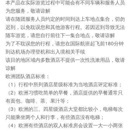
本产品在实际游览过程中可能会有不同车辆和服务人员
乘车前往温泉小城黑维兹。
为您服务，敬请谅解
请在随团服务人员约定的时间到达上车地点集合，切勿
升级入住温泉小城黑维兹指定5钻温泉酒店
迟到，以免耽误您和其他游客行程。若因迟到导致无法
温泉酒店内西式晚餐。（包含在房费内，不吃不另
随车游览，请您自行前往下一集合地点，敬请谅解
行退费）
为了不耽误您的行程，请您在国际航班起飞前180分钟
餐饮
到达机场办理登机和出入境相关手续
早餐：自理
中餐：自理
晚餐：自理
该目的地区域内多数酒店不提供一次性洗漱用品，敬请
谅解
住宿
欧洲团队酒店标准：
莲花温泉及水疗酒店
（1）行程中所列酒店星级标准为当地酒店评定标准；
第11天
（2）欧洲习惯吃简单的早餐，酒店提供的早餐通常只
有面包、咖啡、茶、果汁等；
酒店内
（3）欧洲的三、四星级酒店大堂都比较小，电梯每次
湖区特色鳟鱼餐
只能乘坐两个人和行李，有些酒店没有电梯；
这是一座镶嵌在花园里的古堡，用花园城堡来形容
（4）欧洲有些酒店的双人标准房会设置一大一小两张