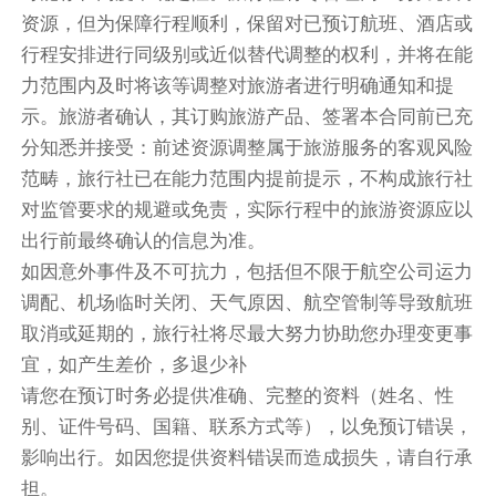
第7天
资源，但为保障行程顺利，保留对已预订航班、酒店或
酒店内
行程安排进行同级别或近似替代调整的权利，并将在能
力范围内及时将该等调整对旅游者进行明确通知和提
温馨提示：该景点参观时间需以最终预约时间为
示。旅游者确认，其订购旅游产品、签署本合同前已充
准，可能因此造成的行程顺序调整，敬请谅解！
分知悉并接受：前述资源调整属于旅游服务的客观风险
方便游览，敬请自理
范畴，旅行社已在能力范围内提前提示，不构成旅行社
特别安排布拉格老城广场，充分领略这个世界文化
对监管要求的规避或免责，实际行程中的旅游资源应以
遗产中世纪古城的风貌。
出行前最终确认的信息为准。
如因意外事件及不可抗力，包括但不限于航空公司运力
中式团餐（六菜一汤）
调配、机场临时关闭、天气原因、航空管制等导致航班
餐饮
取消或延期的，旅行社将尽最大努力协助您办理变更事
早餐：自理
中餐：自理
晚餐：自理
宜，如产生差价，多退少补
请您在预订时务必提供准确、完整的资料（姓名、性
住宿
别、证件号码、国籍、联系方式等），以免预订错误，
布拉格皇家酒店 或 杜鸥酒店 或 伊利斯艾登酒店 或
影响出行。如因您提供资料错误而造成损失，请自行承
布拉格城市NH酒店 或 国际大酒店 或 布拉格嘹亮国
担。
会酒店