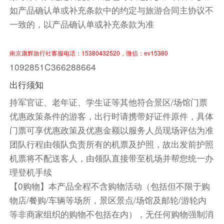
住宿
如产品确认单或补充条款中的约定与旅游合同主协议不
林茨席勒公园, 丽祺精选酒店 或 塔昂斯世界朵纳维尔
一致的，以产品确认单或补充条款为准
酒店 或 林茨乌尔法尔哈利之家酒店及公寓 或 林茨万
怡酒店 或 林茨丽柏酒店 或 城市酒店
南京康辉旅行社客服电话：15380432520，微信：ev15380
1092851C366288664
第9天
酒店内
出行须知
持军官证、老年证、学生证等其他符合景区/场馆门票
乘车前往风景如画的月亮湖游览。
优惠政策条件的游客，出行时请携带好证件原件，具体
乘车前往“乐神莫扎特的故乡”——奥地利萨尔斯
门票可享优惠政策及优惠金额以服务人员现场评估为准
堡，这里也是电影《音乐之声》的取景地。
团队行程由领队负责所有的机票及护照，故出发前护照
中式团餐（六菜一汤）
机票将不配送客人，由领队直接带至机场并帮您统一办
理登机手续
尽情享受东欧慢生活
【0购物】本产品全程不含购物活动（包括但不限于购
方便游览，敬请自理
物店/餐购/车辆等场所，景区景点/场馆及邮轮/游轮内
等非商家组织的购物不包括在内），无任何购物强制消
餐饮