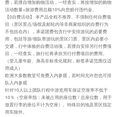
费，若擅自增加购物活动，一经查实，将按增加的购物
早餐：自理
中餐：自理
晚餐：自理
活动数量×旅游费用总额10%向您赔付违约金。
住宿
【0自费活动】 本产品全程不推荐、不强制任何自费项
萨尔茨堡市假日酒店 或 萨尔茨堡多林特城市酒店 或
目（景区景点/场馆及邮轮内等非商家组织的自费行为
FourSide 萨尔茨堡酒店，温德姆 Trademark
不包括在内），承诺团费包含行中安排游玩的必要费
Collection 或 萨尔茨堡城市美居酒店 或 海夫特豪夫
用，包括导游/领队带游玩的景区门票、景区内必要小
酒店 或 萨尔茨堡会议中心温德姆大酒店
交通，行中体验的自费活动项，若擅自安排另行付费项
目，一经查实，旅行社将承担另行付费项目的费用。
第10天
（受儿童年龄、身高非标准化规则，标签承诺范围仅适
酒店内
用成人）
乘车前往世界文化遗产——哈尔施塔特湖区小镇。
欧洲大多数教堂可免费入内参观，若时间允许您也可排
队入内参观
湖区享受美好的湖光山色和悠闲时光。
针对10人以上团队行程中游览用车保证空座率不低于
方便游览，敬请自理
10％（空座率指：未被占用的座位数 / 总座位数，用于
乘车前往奥地利第二大城市——格拉茨。
放置行李的座位不计为空座）。特殊目的地及景区指定
用车除外。
含上山往返电梯