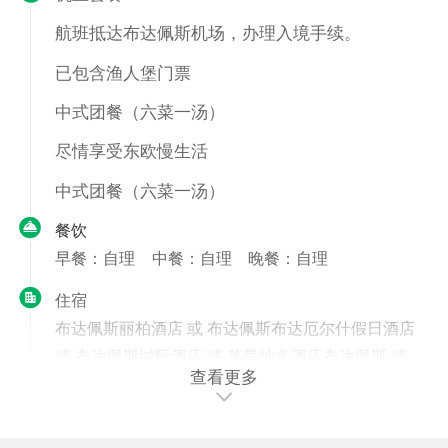
航班抵达布达佩斯机场，办理入境手续。
已包含渔人堡门票
中式团餐（六菜一汤）
尽情享受东欧慢生活
中式团餐（六菜一汤）
餐饮
早餐：自理
中餐：自理
晚餐：自理
住宿
布达佩斯丽柏酒店 或 布达佩斯布达厄尔什假日酒店
或 布达佩斯城际酒店 或 莱昂纳多酒店布达佩斯 或
查看更多
NH布达佩斯酒店 或 雷迪森酒店布达佩斯布达帕特
第3天