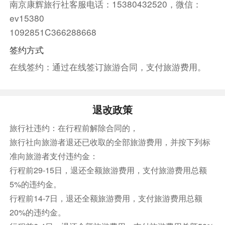
南京康辉旅行社客服电话：15380432520，微信：
乘车前往布达佩斯机场
ev15380
由布达佩斯搭乘航班直飞返回上海。
1092851C366288668
（具体航班信息请在预定下一步中查看）
签约方式
机上套餐
在线签约：通过在线签订旅游合同，支付旅游费用。
机上套餐
餐饮
退改政策
早餐：自理
中餐：自理
晚餐：自理
旅行社违约：在行程前解除合同的，
住宿
旅行社向旅游者退还已收取的全部旅游费用，并按下列标
夜宿飞机
准向旅游者支付违约金：
第13天
上海❤
行程前29-15日，退还全额旅游费用，支付旅游费用总额
5%的违约金。
抵达上海，团队顺利结束！
请将您的护照、登机牌交予领队，以便递交领馆进
行程前14-7日，退还全额旅游费用，支付旅游费用总额
行销签工作。
20%的违约金。