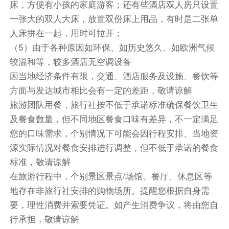
匈牙利 塞克什白堡Bory Castle一点都不为过。里
床，方便有小孩的家庭游客；还有些酒店双人房只设置
面的楼梯充满天马行空的童话之感！ 这座城堡是
一张大的双人大床，放置双份床上用品，有时是二张单
由匈牙利建筑师 JenBory 设计打造，于1923年开
人床拼在一起，用时可拉开；
始前后花了几十年的时间建造完成。城堡虽然不
（5）由于各种原因如环保、如历史悠久、如欧洲气候
大，但是步步都是景色。
较温和等，较多酒店无空调设备
因当地经济条件有限，交通、酒店服务及设施、餐饮等
中式团餐（六菜一汤）
方面与发达城市相比会有一定的差距，敬请谅解
餐饮
旅游团队用餐，旅行社按不低于承诺标准确保餐饮卫生
早餐：自理
中餐：自理
晚餐：自理
及餐食数量，但不同地区餐食口味有差异，不一定满足
您的口味需求，个别情况下可能会因行程安排、当地资
住宿
源实际情况对餐食安排进行调整，但不低于承诺的餐食
布达佩斯丽柏酒店 或 布达佩斯布达厄尔什假日酒店
标准，敬请谅解
或 布达佩斯城际酒店 或 莱昂纳多酒店布达佩斯 或
在旅游行程中，个别景区景点/场馆、餐厅、休息区等
NH布达佩斯酒店 或 雷迪森酒店布达佩斯布达帕特
地存在非旅行社安排的购物场所。提醒您根据自身需
第12天
要，理性消费并索要凭证。如产生消费争议，将由您自
酒店内
行承担，敬请谅解