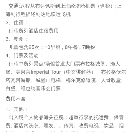
交通:返程从布达佩斯到上海经济舱机票（含税）;上
早餐：自理
中餐：自理
晚餐：自理
海到行程描述到达地联运飞机
住宿
2、住宿：
维也纳多瑙城诺瀚酒店 或 雷纳斯21号酒店 或 维也纳
行程所列酒店住宿费用
参议员酒店 或 维也纳城际酒店 或 奥地利潮流酒店-阿
3、餐食：
纳纳斯 或 roomz酒店及会议中心 维也纳普拉特公园
儿童包含25次：10早餐 , 8午餐 , 7晚餐
4、门票及活动：
第5天
行程中所列景点/场馆首道大门票布拉格城堡、渔人
酒店内
堡、美泉宫Imperial Tour（中文讲解器）、布拉格伏尔
西式餐
塔瓦河游船、城堡山电梯、梅尔克修道院、人骨教堂、
白堡、维也纳音乐会门票
乘车前往捷克醉美小镇-克鲁姆洛夫。
费用不含
中式团餐（六菜一汤）
1、其他：
餐饮
出入境个人物品海关征税；超重行李的托运费、保管
早餐：自理
中餐：自理
晚餐：自理
费; 酒店内洗衣、理发、、传真、收费电视、饮品、烟