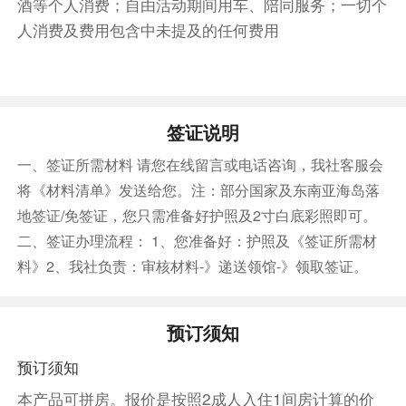
住宿
酒等个人消费；自由活动期间用车、陪同服务；一切个
望大酒店 或 凯隆会议酒店-契斯凯巴德杰维契 或 赫卢
人消费及费用包含中未提及的任何费用
博卡河畔公园酒店 或 麦林酒店 或 普德莱德酒店 或
金子酒店
第6天
签证说明
酒店内
一、签证所需材料 请您在线留言或电话咨询，我社客服会
乘车前往啤酒之乡-皮尔森。
将《材料清单》发送给您。注：部分国家及东南亚海岛落
相较起捷克众多以建筑或中世纪古迹闻名的城镇，
地签证/免签证，您只需准备好护照及2寸白底彩照即可。
皮尔森(Plzen)显得与众不同，它是西捷克州的中
二、签证办理流程： 1、您准备好：护照及《签证所需材
心都市，捷克三大名酒之一的啤酒发源于此，捷克
料》2、我社负责：审核材料-》递送领馆-》领取签证。
人民的啤酒消耗量更胜德国，而捷克醉畅销的啤酒
就是皮尔森啤酒。因此到了皮尔森，我们特别给客
预订须知
人安排了品尝当地的皮尔森啤酒以及当地特色午
餐，感受一下皮尔森人民的快乐！
预订须知
特别安排品尝皮尔森啤酒+当地特色餐
本产品可拼房。报价是按照2成人入住1间房计算的价