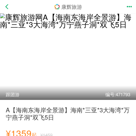
康辉旅游
跟团游
编号:471793
A【海南东海岸全景游】海南*三亚*3大海湾*万
宁燕子洞*双飞5日
¥1359
起
¥1459