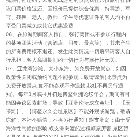
议门票价格退还。因报价已提供综合优惠，持导游、军
官、残疾、老人、教师、学生等优惠证件的客人均不再
享受门票减免或其它优惠退费。
06、在旅游期间客人擅自、强行离团或不参加行程内
的某项团队活动（含酒店、用餐、景点等），其未产生
的所有费用概不退还。发生此类情况一切后果请客人自
行承担，客人离团期间的一切行为与旅行社无关。
07、亚龙湾沙滩、大小东海、为免费开放景点，如因
政策性关闭或预约问题不能参观，敬请谅解(此景点为
免费开放景点,如不能参观不作退款,我社不再另行通
知)。每年3月底-4月初是博鳌亚洲论坛年会，期间有可
能因会议因素封场，导致【亚洲论坛成立会址】、【玉
带滩】、【博鳌永久会址景区】不能外观或游览，敬请
谅解，本社不赔偿，不再另行通知！蜈支洲岛：由于受
海洋性气候的影响,蜈支洲岛渡船过程颠簸厉害,景区暂
不具备条件接待70岁以上或行动不便的老人.为更好的