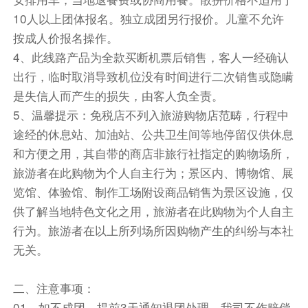
腻柔软。而这里的南海没有受到污染，海水洁净透
10人以上团体报名。独立成团另行报价。儿童不允许
明，远望呈现几种不同的蓝色，而水面下珊瑚种类
按成人价报名操作。
丰富，可清楚观赏珊瑚，适合多种水面水下活动包
4、此线路产品为全款买断机票后销售，客人一经确认
括浮潜、深浅、水上滑翔伞等，令该地成为了当地
出行，临时取消导致机位没有时间进行二次销售或隐瞒
的旅游的核心。
是失信人而产生的损失，由客人负全责。
游览【日月湾】（游览时间约60分钟）是世界上
5、温馨提示：免税店不列入旅游购物店范畴，行程中
拥有高质量定点浪型和沙滩浪型的海域之一，这里
途经的休息站、加油站、公共卫生间等地停留仅供休息
水质清澈，海水年平均温度在26.5℃左右，全年
和方便之用，其自带的商店非旅行社指定的购物场所，
都适宜冲浪，海浪绵长且极其有力，起浪频率多，
旅游者在此购物为个人自主行为；景区内、博物馆、展
是中国冲浪资源最优的海湾。
览馆、体验馆、制作工场附设商品销售为景区设施，仅
前往【琼海杂粮小吃街】（自由活动约60分钟）
供了解当地特色文化之用，旅游者在此购物为个人自主
杂粮中充满了田野的真诚，粗糙中蕴含着本土的温
行为。旅游者在以上所列场所因购物产生的纠纷与本社
情，在琼海杂粮一条街，你能尝到最本土的味
无关。
道……琼海的杂粮小吃闻名全国，有口皆碑，鸡屎
滕粑仔、番薯糕、椰子奶等清凉小吃风靡城乡，各
二、注意事项：
种南瓜饼、芋球、薏粑、树叶包着的地瓜饼等，还
有黑芝麻糊、甜薯甩、山药椰奶等各种甜品，好吃
01、如不成团，提前3天通知退团处理，我司不作赔偿