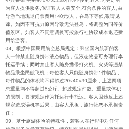
为客人提供服务,保证客人人身安全,符合条件的客人,由
导游当地现退门票费用140元/人，在岛下等候,敬请见
谅。如因不可抗力原因导致无法登岛，将调整为同等价
值景区。如客人不同意调换可按旅行社协议成本退还费
用给游客。
08、根据中国民用航空总局规定：乘坐国内航班的客
人一律禁止随身携带液态物品，但液态物品可办理行李
托运手续；同时禁止客人随身携带打火机、火柴等违禁
物品乘坐民航飞机；每位客人只能随身携带1件物品，
每件物品的体积均不得超过20×40×30厘米，上述两项
总重量均不得超过5公斤。超过规定件数、重量或体积
的限制，要按规定作为托运行李托运。客人因违反上述
规定造成误机等后果，由客人承担，旅行社恕不承担责
任；
09、基于旅游体验的特殊性，若客人在行程中对任何
旅游服务质量存有异议，请立即向导游提出，以便旅行