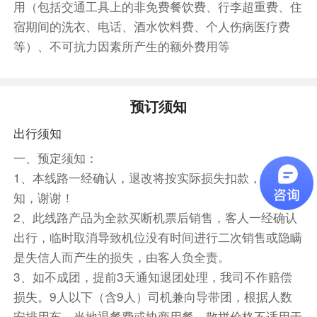
住宿
用（包括交通工具上的非免费餐饮费、行李超重费、住
三亚参考酒店：三亚观海楼酒店/香格尔/凯祥/华芳/佰
宿期间的洗衣、电话、酒水饮料费、个人伤病医疗费
思特/嘉濠/海澜湾/百斯特/嘉豪旅租/派柏云/格丽酒店/
等）、不可抗力因素所产生的额外费用等
三亚派柏云/夏朵酒店/海角之旅/施顿或同级或同级
第4天
三亚-博鳌/海口
预订须知
早餐后出发，参观以美丽、浪漫、爱为主题，亚洲
出行须知
规模最大的玫瑰谷-【亚龙湾国际玫瑰谷】 (电瓶车
自理30元/人，游览约120分钟）让您触景生情,尽
一、预定须知：
情释放您的浪漫情怀.。玫瑰科普、玫瑰养护、玫
1、本线路一经确认，退改将按实际损失扣款，敬请悉
瑰致富；了解“小康不小康，关键看老乡”精神与玫
知，谢谢！
瑰谷乡村振兴战略。用脚步丈量远方，将世界收入
2、此线路产品为全款买断机票后销售，客人一经确认
眼中，一边感受花海的梦幻浪漫。（温馨提示：景
出行，临时取消导致机位没有时间进行二次销售或隐瞒
区里内有成品展示厅，为景区自营店，不属于旅行
是失信人而产生的损失，由客人负全责。
社安排的购物点）。
3、如不成团，提前3天通知退团处理，我司不作赔偿
游览天下第一湾【亚龙湾沙滩】（游览时间约60
损失。9人以下（含9人）司机兼向导带团，根据人数
分钟）拥有近7千米长的银白色海滩，沙质相当细
安排用车，当地退餐费或协商用餐。散拼价格不适用于