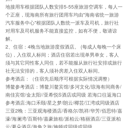
打卡号称“中国的圣托里尼”的【天涯小镇】(游览
地接用车根据团队人数安排5-55座旅游空调车，每人一
时间约40分钟）来三亚了怎么可能错过中国的“圣
个正座，现海南所有旅行团用车均由"海南省统一旅游
托里尼”呢，蓝白配色的小镇、涂鸦街景、海边咖
汽车服务中心"根据团队人数统一派车及司机，旅行社
啡……蔚蓝大海尽在眼前，街头巷尾总有惊喜，让
对用车及司机服务不能直接监控，如有不便，敬请谅
人流连忘返。小镇主打蓝白配色，街景宛如“海南
解。
版圣托里尼”。街道：黄龙、黑龙、白龙、青龙、
2、住宿：4晚当地旅游度假酒店。 (每成人每晚一个床
红龙五条街，尽头均通往大海。涂鸦墙、彩色阶梯
位)，入住双人标间；酒店住宿若出现单男单女，客人
和渔船，随手一拍都是大片。
须与其它同性客人同住，若不能服从旅行社安排或旅行
打卡点：
社无法安排的，客人须补房差入住双人标间。
五条街道：黄龙街最热闹，红龙街拍照绝美，青龙
参考酒店：（住宿先后顺序可根据实际情况调整）
街人少清幽。
博鳌参考酒店：博鳌川鳌宾馆/多河文化/琼海有间商务/
彩虹阶梯：通往海边的秘密通道，阳光洒下，童话
南佳宾馆/金太阳//亚希悦S酒店或同级 若海口往返海口
氛围拉满！
参考酒店:海口禾颐/星之梦/朗云/椰芸/江湾或同级酒店
海边咖啡店：坐拥绝美一线海景，点一杯饮品，轻
三亚2晚：三亚观海楼酒店/香格尔/凯祥/华芳/佰思特/嘉
松get网红氛围感。
沙滩日落：傍晚的落日盛宴，橙色海天交织，记得
濠/海澜湾/百斯特/嘉豪旅租/派柏云/格丽酒店/三亚派柏
穿裙子凹造型！
云/夏朵酒店/海角之旅/施顿或同级或同级