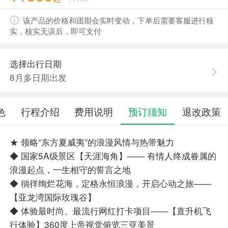
该产品的价格和团期会实时变动，下单后需要客服进行核
实，核实无误后，即可支付
选择出行日期
8月多日期出发
色
行程介绍
费用说明
预订须知
退改政策
★ 领略“东方夏威夷”的浪漫风情与热带魅力
◆ 国家5A级景区【天涯海角】—— 有情人终成眷属的
浪漫起点，一生相守的誓言之地
◆ 徜徉绚烂花海，定格永恒浪漫，开启心动之旅——
【亚龙湾国际玫瑰谷】
◆ 体验最时尚、最流行网红打卡项目——【直升机飞
行体验】360度上帝视觉俯览三亚美景