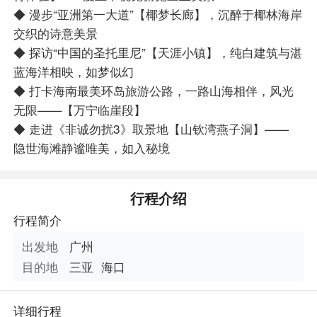
◆ 漫步“亚洲第一大道”【椰梦长廊】，沉醉于椰林海岸
交织的诗意美景
◆ 探访“中国的圣托里尼”【天涯小镇】，纯白建筑与湛
蓝海洋相映，如梦似幻
◆ 打卡海南最美环岛旅游公路，一路山海相伴，风光
无限——【万宁临崖段】
◆ 走进《非诚勿扰3》取景地【山钦湾燕子洞】——
隐世海滩静谧唯美，如入秘境
行程介绍
行程简介
出发地
广州
目的地
三亚
海口
详细行程