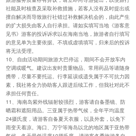
社能及时核查及采取补救措施，若客人没有及时提出或
擅自解决而导致旅行社错过补救解决机会的，由此产生
的扩大损失由客人自行承担。请如实填写当地《游客意
见书》游客的投诉诉求以在海南当地，旅游者自行填写
的意见单为主要依据。不填或虚填填写，归来后的投诉
将无法受理。
10、自由活动期间旅游大巴停运，期间不会开放车内
空调或暖气。建议出发时贵重物品、常用药品等请随身
携带，尽量不要托运。行李延误或遗失属于不可抗力因
素，我社将全力协助客人跟进后续工作，但我社对此不
承担任何责任。
11、海南岛紫外线辐射较强烈，游客请自备墨镜、防
晒霜和遮阳用品。三亚属于热带气候，全年平均温度
24摄氏度，请游客自备夏天衣服，以及外套，以免下
雨变天着凉。海口、万宁等海岛以北的地区属于亚热带
气候，冬天最低温度10摄氏度，请游客冬季旅游务自