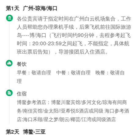
第1天
广州-琼海/海口
各位贵宾请于指定时间在广州白云机场集合，工作
人员帮助您办理乘机手续，后乘飞机前往国际旅游
岛----博/海口（飞行时间约90分钟，去程参考起飞
时间：20:00-23:59之间起飞，不能指定，具体航
班出票后告知），导游接团后入住酒店。
餐饮
早餐：敬请自理
中餐：敬请自理
晚餐：敬请自
理
住宿
博鳌参考酒店：博鳌川鳌宾馆/多河文化/琼海有间商
务/南佳宾馆/金太阳//亚希悦S酒店或同级 海口参考酒
店:海口禾颐/星之梦/朗云/椰芸/江湾或同级酒店
第2天
博鳌-三亚