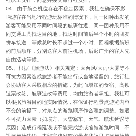
04、由于航空机位存在不稳定因素，我社在确保不影
住宿
响游客在当地行程游玩标准的情况下，同一团种出发的
敬请自理
游客可能采用不同时间段的航班往返。同一团种采用不
同交通工具抵达目的地，抵达时间前后半个小时的团友
拼车接送，等候总时长不超过一个小时。回程根据航班
的前后顺序，分别送客人前往机场，后返广州的客人先
自由活动等候。
05.、根据《旅游法》相关规定：因台风/大雨/大雾等不
可抗力因素造成旅游者不能出行或当地滞留的，旅行社
会协助客人采取相应的措施，为此而增加的食宿、高铁
退票改签、航班退改等费用，均由旅游者承担。我社可
以根据旅游目的地实际情况，在保证行程景点游览内容
不变的前提下，对景点的游览顺序作合理的调整。如遇
不可抗力因素（如塌方、大雪塞车、天气、航班延误等
原因）造成行程延误或不能完成游或缩短游览时间，不
视旅行社违约，未能完成游览的景点我社只按旅行社协