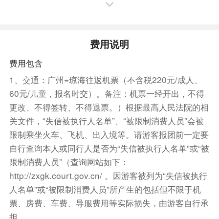
轻松拿捏！
餐饮
费用说明
早餐：已含
中餐：已含
晚餐：敬请自理
费用包含
住宿
1、交通：广州=琼海往返机票（不含税220元/成人、
三亚参考酒店：三亚观海楼酒店/香格尔/凯祥/华芳/佰
60元/儿童，报名时交）。备注：机票一经开出，不得
思特/嘉濠/海澜湾/百斯特/嘉豪旅租/派柏云/格丽酒店/
更改、不得签转、不得退票。）根据最高人民法院的相
三亚派柏云/夏朵酒店/海角之旅/施顿或同级或同级
关文件，“失信被执行人名单”、“被限制消费人员”会被
第3天
三亚一地
限制乘坐火车、飞机、出入境等。请游客报团前一定要
早餐后出发，参观【海南健康馆】（停留时间约
自行查询本人或同行人是否为“失信被执行人名单”或“被
90分钟）。 游览【天涯海角】(游览时间约120分
限制消费人员”（查询网站如下：
钟）这里碧水蓝天一色，帆影点点椰林婆娑，奇石
http://zxgk.court.gov.cn/ 。因游客被列为“失信被执行
林立，那刻有“天涯”，“海角”，“南天一柱”“海判南
人名单”或“被限制消费人员”所产生的包括但不限于机
天”等巨石雄峙海滨，使整个景区如诗如画，美不
票、房费、车费、导服费用等实际损失，由游客自行承
胜收。
担。