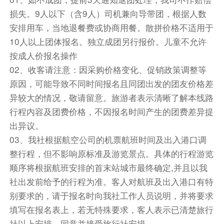
又养颜。
损失。9人以下（含9人）司机兼向导带团，根据人数
安排用车，当地退餐费或协商用餐。散拼价格不适用于
餐饮
10人以上团体报名。独立成团另行报价。儿童不允许
早餐：已含
中餐：已含
晚餐：敬请自理
按成人价报名操作
住宿
02、收客请注意：因采购价格变化、促销政策调整等
敬请自理
原因，可能导致不同时间报名且同团出发的团友价格差
异较大的情况，敬请留意。旅游者表示清晰了解本线路
第5天
博鳌/海口-广州
行程内容及团费价格，不因报名时间产生的团费差异提
（早餐打包），退房后前往博鳌/海口机场乘机返
出异议。
广州，结束愉快行程。（返程 参考起飞时间：
03、我社根据航空公司的机票航班时间及出入港口调
05:00-10:00之间起飞，不能指定，具体航班出票
整行程，但不影响原标准及游览景点。具体的行程游览
后告知），结束愉快行程。
顺序将根据航班安排的首末站城市最终确定,并且以我
备注：旅行社视实际情况有权调整行程、游玩顺序
社出发前给予的行程为准。客人对航班及出入港口有特
及进出港口，不影响行程原定标准。
别要求的，请于报名时向我社工作人员说明，并将要求
餐饮
填写在报名表上，若无特殊要求，客人表示已清楚旅行
早餐：已含
中餐：敬请自理
晚餐：敬请自理
社以上安排，同意并接受旅行社安排。