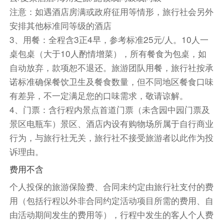
打卡有“亚洲第一大道”之称的【椰梦长廊】（停留
注意：如遇酒店房满或政府征用等情形，旅行社会另外
时间约40分钟）是环三亚湾修建的一条著名的滨
安排其他标准同等级的酒店
风景大道，岸上绿树带有著名的二十里椰林画廊，
3、用餐：全程含3正4早，参考标准25元/人。10人一
更可以观看三亚湾日落。椰梦长廊长20公里，临
桌包桌（大于10人酌情增菜），所有餐食为包桌，如
海一侧为景观优美迷人的热带植物园林，与银色的
自动放弃，款项恕不退还。旅游团队用餐，旅行社按承
沙滩、蓝色的大海相映成趣，组合成一幅色彩斑斓
诺标准确保餐饮卫生及餐食数量，但不同地区餐食口味
的长卷画图。
有差异，不一定满足您的口味需求，敬请谅解。
打卡【鲜芒夜市】（停留时间约60分钟）是三亚
4、门票：含行程内景点首道门票（未含园中园门票及
规模最大、业态最丰富的网红夜市，，毗邻三亚湾
景区电瓶车）景区、酒店内设有购物场所属于自行商业
椰梦长廊，坐拥绝美海景与城市繁华交汇的独特区
行为，与旅行社无关，旅行社不接受旅游者以此作为投
位优势。鲜芒夜市就是原亿恒夜市、全面升级改造
诉理由。
更名为鲜芒夜市，集美食、购物、娱乐、文化体验
费用不含
于一体，成为三亚夜间经济的标志性打卡地。
个人投保的旅游保险费、合同未约定由旅行社支付的费
餐饮
用（包括行程以外非合同约定活动项目所需的费用、自
早餐：已含
中餐：已含
晚餐：敬请自理
由活动期间发生的费用等），行程中发生的客人个人费