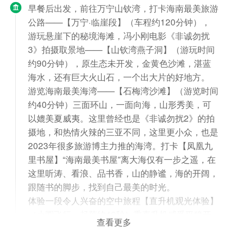
早餐后出发，前往万宁山钦湾，打卡海南最美旅游
公路——【万宁·临崖段】（车程约120分钟），
游玩悬崖下的秘境海滩，冯小刚电影《非诚勿扰
3》拍摄取景地——【山钦湾燕子洞】（游玩时间
约90分钟），原生态未开发，金黄色沙滩，湛蓝
海水，还有巨大火山石，一个出大片的好地方。
游览海南最美海湾——【石梅湾沙滩】（游览时间
约40分钟）三面环山，一面向海，山形秀美，可
以媲美夏威夷。这里曾经也是《非诚勿扰2》的拍
摄地，和热情火辣的三亚不同，这里更小众，也是
2023年很多旅游博主力推的海湾。打卡【凤凰九
里书屋】“海南最美书屋”离大海仅有一步之遥，在
这里听涛、看浪、品书香，山的静谧，海的开阔，
跟随书的脚步，找到自己最美的时光。
体验一段令人兴奋的空中旅程【直升机观光体验】
（小圈飞行，起落约40秒）乘直升机感受平稳开
查看更多
阔的全新视野，低空穿梭，换个视角，朋友圈大片