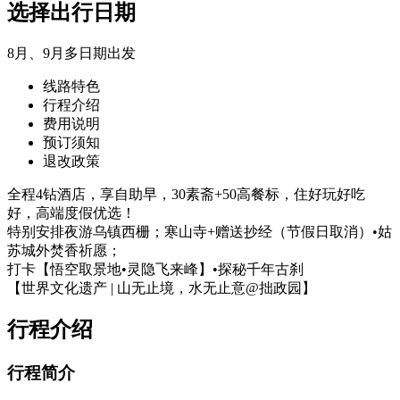
选择出行日期
8月、9月多日期出发
线路特色
行程介绍
费用说明
预订须知
退改政策
全程4钻酒店，享自助早，30素斋+50高餐标，住好玩好吃
好，高端度假优选！
特别安排夜游乌镇西栅；寒山寺+赠送抄经（节假日取消）•姑
苏城外焚香祈愿；
打卡【悟空取景地•灵隐飞来峰】•探秘千年古刹
【世界文化遗产 | 山无止境，水无止意@拙政园】
行程介绍
行程简介