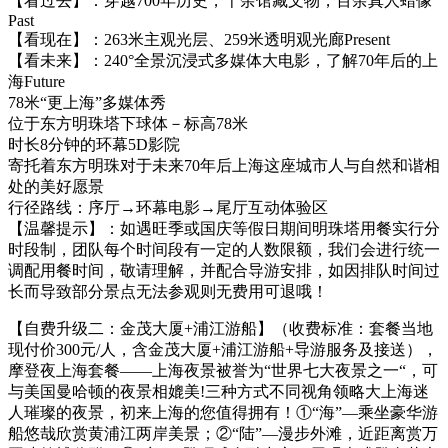
【看过去】：穿越700年历史，千余馆藏文物，百余真人蜡像
Past
【看现在】：263米主观光层、259米透明观光廊Present
【看未来】：240°全景沉浸式多媒体大电影，了解70年后的上
海Future
78米“更上海”多媒体秀
位于东方明珠塔下球体－标高78米
时长8分钟的环幕5D影院
寄托着东方明珠对于未来70年后上海这座城市人与自然和谐相
处的美好愿景
行径路线：序厅→环幕电影→尾厅互动体验区
【温馨提示】：如遇旺季或国庆等假日期间明珠塔用餐实行分
时段制，团队每个时间段有一定的人数限额，我们会进行统一
调配用餐时间，敬请理解，并配合导游安排，如因排队时间过
长而导致部分景点无法参观则无费用可退哦！
【自费升级二：金茂大厦+浦江游船】（收费标准：套餐当地
现付价300元/人，含金茂大厦+浦江游船+导游服务及接送），
摩登夜上海套餐——上海夜景被誉为“世界七大夜景之一“，可
与美国曼哈顿的夜景相媲美!三种方式不同视角领略大上海迷
人璀璨的夜景，初来上海的您值得拥有！①“海”—乘坐豪华游
船悠哉欣赏黄浦江两岸美景；②“陆”—漫步外滩，近距离赏万