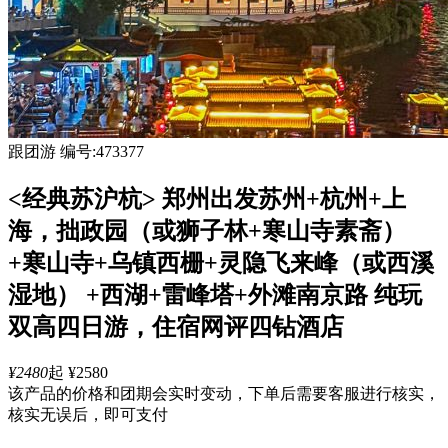
跟团游
编号:473377
<经典苏沪杭> 郑州出发苏州+杭州+上
海，拙政园（或狮子林+寒山寺素斋）
+寒山寺+乌镇西栅+灵隐飞来峰（或西溪
湿地） +西湖+雷峰塔+外滩南京路 纯玩
双高四日游，住宿网评四钻酒店
¥2480
起
¥2580
该产品的价格和团期会实时变动，下单后需要客服进行核实，
核实无误后，即可支付