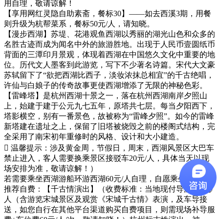
用自理，敬请谅解！
【享用网红灵隐自助素斋，餐标30】——如去西溪3期，用餐
则升级为杭帮菜系，餐标50元/人，请知晓。
【漫步西湖】苏堤、花港观鱼西湖以秀丽的湖光山色和众多的
名胜古迹而成为闻名中外的旅游胜地。出现于人民币壹圆纸币
背面的三潭印月景观，体现着西湖在中国悠久文化中重要的地
位。历代文人墨客到此游览，写下不少著名诗篇。宋代大文豪
苏轼留下了“欲把西湖比西子，淡妆浓抹总相宜”的千古绝唱，
许仙与白娘子的传奇故事更使西湖增添了无限的神秘色彩。
【雷峰塔】是杭州西湖十景之一，落在杭州西湖南岸夕照山
上，始建于建于公元九七五年，原塔共七层。每当夕阳西下，
塔影横空，别有一番景色，故被称为“雷峰夕照”。如今的雷峰
新塔建在遗址之上，保留了旧塔被烧毁之前的楼阁式结构，完
全采用了南宋初年重修时的风格、设计和大小建造。
 温馨提示：涉及黄金周，节假日，周末，西湖风景区大巴车
禁止进入，客人需要换乘景区接驳车20元/人，具体当天以现
场安排为准，敬请谅解！）
若需要乘坐西湖游船环游西湖60元/人自理，自愿乘坐！
推荐自费：【千古情演出】（收费标准：当地现付导游320元/
人（含游览宋城景区及观赏《宋城千古情》表演，及车导接
送，如您自行在其他平台渠道购买自费项目，则需现场补导服