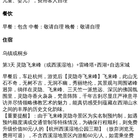
儿童、婴儿），费用客人自理
餐饮
早餐：包含
中餐：敬请自理
晚餐：敬请自理
住宿
乌镇或桐乡
第3天
灵隐飞来峰（或西溪湿地）+雷峰塔+西湖+自选宋城
早餐后，车赴杭州，游览后【灵隐寺飞来峰】飞来峰，此山无
石不奇，无树不古，无洞不幽，秀丽绝伦，其景观与周围诸峰
迥异，徜徉在灵隐、飞来峰、三天竺一派悠远、深沉的佛国氛
围里，灵隐寺香火袅袅，梵音阵阵，千年古刹尽显庄严禅意寻
访并尽情领略佛教艺术的魅力，能真切感受到蕴藏在西湖山水
之间的丰厚的历史文化韵味。
【重要提醒】：由于飞来峰灵隐寺景区为实名制预约制，如遇
预约额度满或交通管制等特殊情况，为确保行程顺利，则免费
升级价值80元/人的【杭州西溪湿地公园三期】（放弃浏览无
费用可退），不含西溪湿地景区内游船60元/人，如需乘坐费