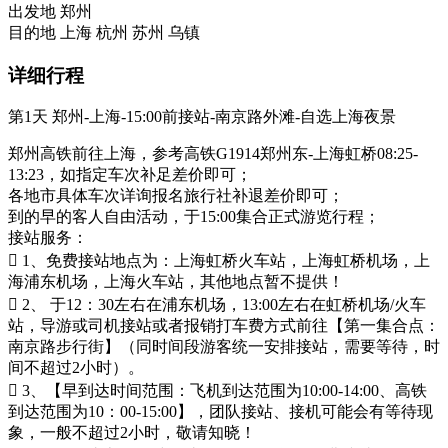
出发地
郑州
目的地
上海
杭州
苏州
乌镇
详细行程
第1天
郑州-上海-15:00前接站-南京路外滩-自选上海夜景
郑州高铁前往上海，参考高铁G1914郑州东-上海虹桥08:25-
13:23，如指定车次补足差价即可；
各地市具体车次详询报名旅行社补退差价即可；
到的早的客人自由活动，于15:00集合正式游览行程；
接站服务：
 1、免费接站地点为：上海虹桥火车站，上海虹桥机场，上
海浦东机场，上海火车站，其他地点暂不提供！
 2、 于12：30左右在浦东机场，13:00左右在虹桥机场/火车
站，导游或司机接站或者报销打车费方式前往【第一集合点：
南京路步行街】（同时间段游客统一安排接站，需要等待，时
间不超过2小时）。
 3、【早到达时间范围：飞机到达范围为10:00-14:00、高铁
到达范围为10：00-15:00】，团队接站、接机可能会有等待现
象，一般不超过2小时，敬请知晓！