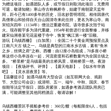
为赠送项目，如遇团队人多，或节假日则取消此项目，无费用
可退，敬请知晓）寒山寺古称枫桥寺，始建于南朝梁天监年
间，距今已有1400多年的历史，旧名妙普明塔院。相传因唐代
高僧寒山和拾得自天台山国清寺来此住持，更名为寒山寺。南
宋绍兴四年（1134年）僧法迁重建寺院。该寺曾多次毁于站
火。现存殿宇多为清代重建。1954年初曾进行全面整修，并移
建宋仙洲巷某宅花蓝楼于寺中，恢复“枫江第一楼”旧额。
游玩【乌镇西栅】（白加黑）：全国二十个黄金周预报景点及
江南六大古 镇之一。乌镇是典型的江南水乡古镇，素有“鱼米
之乡，丝绸之府”之称。西栅：由12座小岛组成，70多座小桥
将这些小岛串连在一起，河流密度和石桥数量均为全国古镇之
多。 “桥里桥”是乌镇最美的古桥风景，堪称桥景一绝。夜游
项目：【夜场评书、评弹】，【露天电影】，【似水年华酒
吧】，【灵水居夜景】等。
【温馨提示】 如遇乌镇有大型会议（如互联网大会、戏剧
节、大型公司会议）或清明、五一、端午、中秋、国庆、春节
假期等法定节假日，团队房紧张，如遇参考酒店团队用房已
满，可能调整至其他同档酒店，敬请谅解！
乌镇西栅景区手摇船参考价： 360元/艘（每船限坐6人，包括