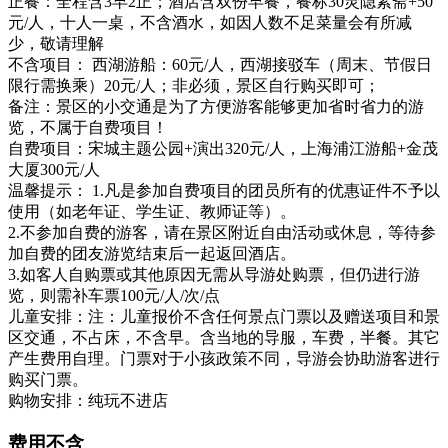
正餐：全程含3早2正；酒店含双份早餐，餐标30灵隐素斋+50
元/人，十人一桌，不含酒水，如因人数不足菜量会有所减
少，敬请理解
不含项目： 西湖游船：60元/人，西湖接驳车（周末、节假日
限行需换乘）20元/人；非必须，景区自行购买即可；
备注：景区的小交通是为了方便游客能够更加省时省力的游
览，不属于自费项目！
自费项目：宋城主题公园+演出320元/人，上海浦江游船+金茂
大厦300元/人
温馨提示： 1.凡是参加自费项目的团员所有的优惠证件不予以
使用（如老年证、学生证、教师证等）。
2.不参加自费的游客，请在景区附近自由活动或休息，等待参
加自费的团友游览结束后一起返回酒店。
3.如客人自购票或其他原因无需从导游处购票，但仍进行游
览，则需补车票100元/人/次/点
儿童安排：注：儿童报价不含任何景点门票以及赠送项目和景
区交通，不占床，不含早。含当地的导服，车费，半餐。其它
产生费用自理。门票对于小孩政策不同，导游会协助游客进行
购买门票。
购物安排：纯玩不进店
费用不含