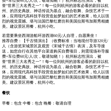
费+车位费60元/人/次，敬请知晓！）杭州标志性演出，被
誉“世界三大名秀之一”！每一位到杭州的游客必看的剧目以杭
州、的历史典故、神话传说为基点，融合歌舞、杂技艺术于一
体，应用现代高科技手段营造如梦如幻的艺术效果，给人以强
烈的视觉震撼。堪与法国巴黎红磨坊和美国拉斯韦加斯秀相媲
美。建议景区用餐，杭州小吃。
若需要乘坐西湖游船环游西湖60元/人自理，自愿乘坐！
推荐自费：【千古情演出】（收费标准：当地现付导游320元/
人（含游览宋城景区及观赏《宋城千古情》表演，及车导接
送，如您自行在其他平台渠道购买自费项目，则需现场补导服
费+车位费60元/人/次，敬请知晓！）杭州标志性演出，被
誉“世界三大名秀之一”！每一位到杭州的游客必看的剧目以杭
州、的历史典故、神话传说为基点，融合歌舞、杂技艺术于一
体，应用现代高科技手段营造如梦如幻的艺术效果，给人以强
烈的视觉震撼。堪与法国巴黎红磨坊和美国拉斯韦加斯秀相媲
美。建议景区用餐，杭州小吃。
餐饮
早餐：包含
中餐：包含
晚餐：敬请自理