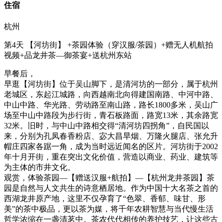
住宿
杭州
第4天
【河坊街】 +茶园体验（穿汉服/茶园）+赠无人机航拍
视频+品龙井茶—御茶宴+送杭州东站
早餐后，
早逛【河坊街】位于吴山脚下，是清河坊的一部分，属于杭州
老城区，东起江城路，向西越南北向得建国南路、中河中路、
中山中路、华光路、劳动路至南山路，路长1800多米，吴山广
场至中山中路段为步行街，青石板路面，路宽13米，其余路宽
32米。旧时，与中山中路相交得“清河坊四拐角”，自民国以
来，分别为孔凤春香粉店、宓大昌旱烟、万隆火腿店、张允升
帽庄四家各踞一角，成为当时远近闻名的区片。河坊街于2002
年十月开街，重在突出文化价值，营造以商业、药业、建筑等
为主体的市井文化。
观赏，体验茶园—【赠送汉服+航拍】—【杭州龙井茶园】茶
园是自然与人文共生的诗意栖居地。作为中国十大名茶之首的
西湖龙井原产地，这里不仅孕育了“色翠、香郁、味甘、形
美”的茶中极品，更以茶为媒，将千年农耕智慧与当代慢生活
哲学浓缩在一盏清茗中。茶农代代相传的养护技艺，让这些古