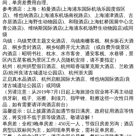
间，单房差费用自理。
参考酒店：上海：柏曼酒店(上海浦东国际机场乐园度假区
店)、维也纳酒店(上海浦东机场南祝路店)、上海浦津酒店、古
亦居酒店(上海野生动物园店)、和颐酒店(上海虹桥国展中心北
青公路店)、维纳斯国际酒店(上海浦东机场野生动物园店)或同
级
乌镇：乌镇梵璞主题文化酒店、乌镇南栅客栈、桐乡振石大酒
店、桐乡贵封酒店、桐乡铂爵开元大酒店 （或自费升级景区
内酒店：昭明书社、枕水、水市客舍、通安客栈、水巷驿，景
区内五星客栈为景区工作人员随机安排，请不要指定）
杭州：杭州拱墅假日酒店、杭州暗香瑞莱克斯大酒店、兰欧酒
店(杭州良渚古城遗址公园店)、杭州浙大圆
正启真水晶酒店、杭州启航国际大酒店、维也纳国际酒店(良
渚古城遗址公园店）或同级
（另请注意：从2019年7月1日起上海旅游住宿业将不再主动提
供牙刷、梳子、浴擦、剃须刀、指甲锉、鞋擦这些一次性日用
品，如有需要请详询酒店前台）
温馨提示：以上披露酒店如遇节假日满房、政府征用酒店等情
况，将安排不低于原等级酒店。敬请谅解！
单房差：全程3晚单房差：450元一人，节假日房差另询；酒店
房型以双标间为主，如同现单男单女，需补足单房差。