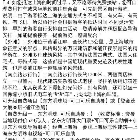
 4; 如您抵达上海的时间过早，又不愿等待免费接站，您可自
理费用打车或乘坐地铁前往集合点，可先到景区自行游览。
说明：由于游客抵达上海的交通方式各不相同，有火车、有高
铁、有飞机，所以旅行社会根据游客的抵达时间 不同灵活安
排，早到的游客自行安排自由活动，敬请谅解并积极配合导游
安排，如能提前接齐，提前游览，感谢配合！
【外滩】：外滩位于黄浦江畔，全长约1.5公里，是上海城市
象征意义的景点，风格迥异的万国建筑群和浦江夜景是它的精
华所在。外滩多种建筑风格，其中包括法国古典式、法国大住
宅式、哥特式等，这些都是中国近现代重要史迹及代表性建
筑，也是黄浦江畔一道靓丽的风景线。
【南京路步行街】：南京路步行街长约1200米，两侧商店林
立，一眼望去，现代建筑夹杂着欧式老楼，竖挂的店铺灯箱连
绵不绝，尤其夜幕之下霓虹灯光闪烁，别有风情。还可以坐一
回像缩小版旧式电车的“铛铛车”，找找老上海的味道。
可升级自费项目【东方明珠塔+可口可乐自助餐】或【登金茂
大厦88层+浦江游船】
【自费升级一：东方明珠+可乐自助餐：】（收费标准：套餐
当地现付价529元/人，含东方明珠大门票+可口可乐自助餐+专
职东方明珠导游服务）经典上海游，参观上海标志性建筑—上
海东方明珠电视塔+可口可乐自助