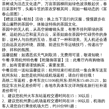
茶树成为活态文化遗产。万亩茶园梯田如绿色波浪般起伏，春
日采茶时节，头戴斗笠的茶农穿梭其间，宛如一幅动态的《富
春山居图》。
【赠送汉服+航拍】活动：换上当下流行的汉服，慢慢踱步在
漫山遍野的茶园中。体验这特殊的茶园文化。
茶园中的无人机，从高空俯瞰镜头里，有整齐排列翠绿的茶
树、远处的山峦和蓝天白云，采茶姑娘在茶园中忙碌劳作的身
影，这种人与自然的互动，形成了一种和谐美。无人机还会通
过由远及近的环绕、跟随、前进拉升等运镜技巧，传递出宁
静、祥和的氛围。
温馨提醒：如遇恶劣天气则取消，无费用可退，敬请知晓！
午餐:享用杭州特色餐【乾隆御茶宴】注：此餐厅内有购物场
所，如有需要请谨慎购买，索要发票。
中餐后统一送站温馨提示：杭州结束行程后统一集合乘车送至
杭州东站，如您是杭州站或机场返程，请自行前往哦！
高铁二等返程，参考车次G3106杭州东-郑州东15:48-21:21，如
指定车次补足差价即可；各地市具体车次详询报名旅行社补退
差价即可；
1、建议您杭州火车东站返程交通时间在15：30以后；
2、建议您杭州萧山机场返程交通时间在18：00以后，机场的
客人请您自行乘坐机场大巴，约10分钟1趟；