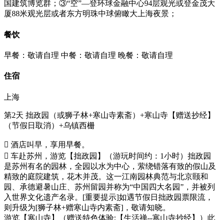
国建筑博览群；③“空”—登环球金融中心94层观光或登金茂大
厦88米观光层或者东方明珠中球俯瞰大上海夜景；
餐饮
早餐：敬请自理
中餐：敬请自理
晚餐：敬请自理
住宿
上海
第2天
拙政园（或狮子林+寒山寺素斋）+寒山寺【赠送抄经】
（节假日取消）+乌镇西栅
 酒店叫早，享用早餐。
 车赴苏州，游览【拙政园】（游玩时间约：1小时）拙政园
是苏州有名的园林，全园以水为中心，萦绕错落有致的假山及
精致的庭院建筑，花木并茂。这一江南园林典范与北京颐和
园、承德避暑山庄、苏州留园并称为“中国四大名园”，并被列
入世界文化遗产名录。[重要提示]如遇节假日拙政园票限流，
则升级为[狮子林+赠寒山寺内素斋]，敬请知晓。
游览【寒山寺】（赠送特色体验:【生活禅--寒山寺抄经】）此