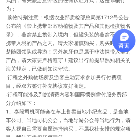
空，堪称一件美丽的艺术作品。白庙通身无一处镶
为；
金，银白如一支支纤纤的手，柔柔的伸向天空。山
·购物特别注意：根据农业部质检部总局第1712号公告
形窗则装饰著神话中的多头蛇、大象及伞等的雕
公布的《禁止携带邮寄动植物及其产品和其他检疫物名
像；寺内则有查仁猜手绘的巨型佛像壁画。
录》，燕窝禁止携带入境内，但罐头装的燕窝不在禁止
清莱【黑庙】（Baan Dam Museum，又称黑屋
携带入境的产品之内。请大家谨慎购买，购买时请问清
博物馆）是泰国清莱的标志性艺术景点，由泰国当
楚随团领队或导游！另外象牙也是属于非法携带入境的
代艺术家塔顽·达察尼（Thawan Duchanee，
产品，请大家要严格遵守！建议出行前提早熟知相关的
1939-2014）​历时36年设计建造的私人博物馆。
海关规定，已做到知法守法。
后前往【明星庙】 Wat Intharawat （又称 Wat
·行程之外购物场所及游客主动要求参加另行付费项
Ton Kwen ),离清迈古城大概驱车20-30分钟。整
目，经双方签订补充协议友好商定。
座庙都是由木头兴造，外围由砖砌起，典型的兰纳
·行程可能涉及到的消费内容和国际惯例需付服务费部
风格。寺庙自1856年开始兴建，200年来没有重
分介绍如下：
建和翻新，得益于本地人和来访人的保护，依然美
1、泰段司机可能会在车上售卖当地小纪念品，是当地
丽的屹立在此。知名泰剧《戛萨珑花香》就是在这
车公司、当地司机公会，当地导游公会等当地行为，请
里取景拍摄的。环境非常优美，绿树成荫，安静的
客人视自己需要自愿选择购买，不属我社安排的规定项
寺庙，席地而坐，一阵微风，整个人瞬间就静下心
目，我社不承担任何责任。