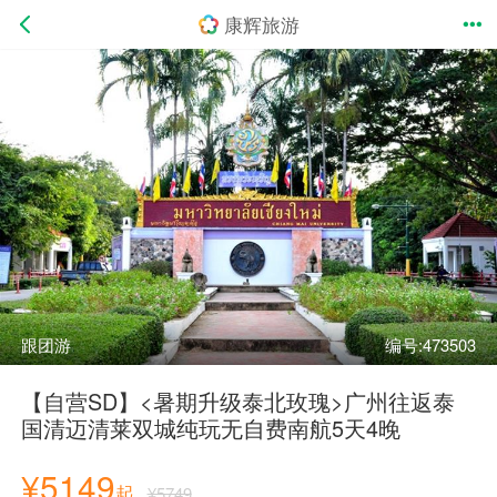
康辉旅游
跟团游
编号:473503
【自营SD】<暑期升级泰北玫瑰>广州往返泰
国清迈清莱双城纯玩无自费南航5天4晚
¥5149
起
¥5749