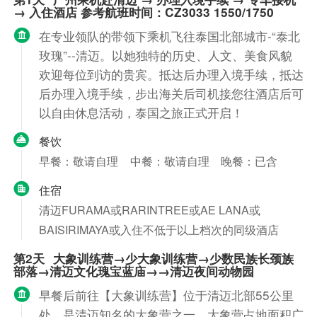
→ 入住酒店 参考航班时间：CZ3033 1550/1750
在专业领队的带领下乘机飞往泰国北部城市-“泰北
玫瑰”--清迈。以她独特的历史、人文、美食风貌
欢迎每位到访的贵宾。抵达后办理入境手续，抵达
后办理入境手续，步出海关后司机接您往酒店后可
以自由休息活动，泰国之旅正式开启！
餐饮
早餐：敬请自理
中餐：敬请自理
晚餐：已含
住宿
清迈FURAMA或RARINTREE或AE LANA或
BAISIRIMAYA或入住不低于以上档次的同级酒店
第2天
大象训练营→少大象训练营→少数民族长颈族
部落→清迈文化瑰宝蓝庙→→清迈夜间动物园
早餐后前往【大象训练营】位于清迈北部55公里
处，是清迈知名的大象营之一。大象营占地面积广