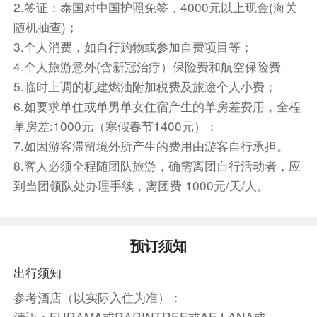
2.签证：泰国对中国护照免签，4000元以上现金(海关
BAISIRIMAYA或入住不低于以上档次的同级酒店
随机抽查)；
第3天
清莱→温泉休息站→翠峰茶园→清莱蓝庙→车
3.个人消费，如自行购物或参加自费项目等；
游清莱夜市
4.个人旅游意外(含新冠治疗）保险费和航空保险费
早餐后前往【清莱】清莱府是泰国最北的府城，
5.临时上调的机建燃油附加税费及旅途个人小费；
1262年由孟莱王在该地建城，清莱的名称亦因他
6.如要求单住或单男单女住宿产生的单房差费用，全程
而得来。从1262年至1296年，清莱市成为兰纳泰
单房差:1000元（寒假春节1400元）；
王国的第一个首都（后迁都至清迈）。清莱绿树成
7.如因游客滞留境外所产生的费用由游客自行承担。
荫、景色秀丽，是一座宁静简朴的小城。质朴的山
8.客人必须全程随团队旅游，确需离团自行活动者，应
地村落、浪漫的湄公河以及神秘的金三角共同构成
到当团领队处办理手续，离团费 1000元/天/人。
了清莱的主要景致。
之后参观【温泉休息站】这是个天然温泉，有好几
个出水口，有一个还是间歇性喷泉，喷出的水柱很
预订须知
高，热气腾腾，散发着浓浓的硫磺味，周围兴建了
一些售卖旅游纪念品和简餐的商业设施，亦有凉亭
出行须知
绿地，供人歇息。
参考酒店（以实际入住为准）：
然后参观【翠峰茶园】这里不仅可以看到梯田一般
清迈：FURAMA或RARINTREE或AE LANA或