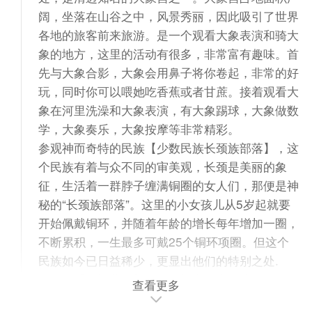
阔，坐落在山谷之中，风景秀丽，因此吸引了世界
各地的旅客前来旅游。是一个观看大象表演和骑大
象的地方，这里的活动有很多，非常富有趣味。首
先与大象合影，大象会用鼻子将你卷起，非常的好
玩，同时你可以喂她吃香蕉或者甘蔗。接着观看大
象在河里洗澡和大象表演，有大象踢球，大象做数
学，大象奏乐，大象按摩等非常精彩。
参观神而奇特的民族【少数民族长颈族部落】，这
个民族有着与众不同的审美观，长颈是美丽的象
征，生活着一群脖子缠满铜圈的女人们，那便是神
秘的“长颈族部落”。这里的小女孩儿从5岁起就要
开始佩戴铜环，并随着年龄的增长每年增加一圈，
不断累积，一生最多可戴25个铜环项圈。但这个
民族如今已日益稀少，更显出他们的特别之处.
后前往【清迈蓝庙】位于清迈市中心西北方向约
查看更多
50 公里，源于 1894 年的班顿寺庙，建筑风格集