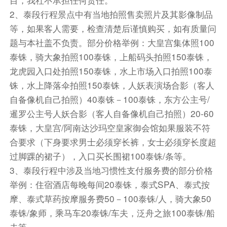
来，超适合冥想。看到很多本地人带着沙子，洒在
2、泰段行程景点中有当地拍照售卖照片及其影像制品
院落的某处，一粒沙可能就代表了一份思念，代表
等，如果客人需要，检查清楚后谨慎购买，如有质量问
一份期盼，代表一份愿望。
题与本社盖不负责。部分价格举例：大皇宫集体照100
后前往清迈著名的 清迈【兰谷庄园】坐落于清迈
泰铢，骑大象拍照100泰铢，上船码头拍照150泰铢，
国家森林公园区的兰谷度假村，由翠绿的高山及清
澈的溪流所环抱，远离尘嚣与雾霾。一栋栋兰纳特
龙虎园入口处拍照150泰铢，水上市场入口拍照100泰
色高脚屋，在泰国已经难得见到。可以独自坐在小
铢，水上降落伞拍照150泰铢，人妖表演场合影（客人
木屋中，也可以坐在河畔，任由涓涓溪流流淌过脚
自备像机自己拍照）40泰铢－100泰铢，东方公主号/
尖，或者骑车观赏山间风景，值得一提的是兰谷庄
暹罗公主号人妖合影（客人自备像机自己拍照）20-60
园被选为2023年的全球先生形象照拍摄地之一。
泰铢，大皇宫/阿南达沙玛空皇家御会馆如果服装不符
【体验泰式服拍照留念】穿上当地特色泰服，留下
合要求（下身要求男士必须穿长裤，女士必须穿长度超
泰味十足的回忆照片。【DIY泰式凉拌木瓜丝】教
过脚踝的裙子），入口买长围裙100泰铢/条等。
你如何制作凉拌木瓜丝，您可体验亲手自制凉拌木
3、泰段行程中涉及当地习惯性支付服务费的部分价格
瓜丝并品尝自己的成果.经过学习也许你从此会爱
举例：住宿酒店每晚每间20泰铢，泰式SPA、泰式按
上烹饪，爱上泰餐。
摩、泰式草药按摩服务费50－100泰铢/人，骑大象50
泰铢/象师，乘马车20泰铢/车夫，泛舟之旅100泰铢/船
餐饮
夫等。