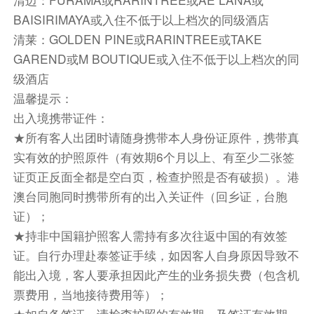
的茶园景观，而且围绕着四周还有不少茶馆和餐
BAISIRIMAYA或入住不低于以上档次的同级酒店
厅，咖啡厅，都成为整个茶园一个完整的游览体验
清莱：GOLDEN PINE或RARINTREE或TAKE
地。一望无际连绵起伏的茶园随便一拍就是大片，
GAREND或M BOUTIQUE或入住不低于以上档次的同
根本不用担心镜头举高了点，就会收录其他破坏景
级酒店
致的杂乱物体。
温馨提示：
【蓝庙】，本名叫做班顿寺，因其外表呈蓝色而被
出入境携带证件：
人们叫做蓝庙。整座寺庙就像一个巨大的艺术品，
★所有客人出团时请随身携带本人身份证原件，携带真
从门前的园艺，到整体的蓝色建筑，再到任何一处
实有效的护照原件（有效期6个月以上、有至少二张签
细小的雕刻，无一处不透露着设计者与建造者的匠
证页正反面全都是空白页，检查护照是否有破损）。港
心独具。每一笔着色，每一寸贴金，都可以惊喜到
澳台同胞同时携带所有的出入关证件（回乡证，台胞
让你惊叹。
证）；
然后参观【车游清莱夜市】清莱夜市位于清莱汽车
★持非中国籍护照客人需持有多次往返中国的有效签
站附近 帕霍育婷路，夜市里聚集了清莱本地和高
证。自行办理赴泰签证手续，如因客人自身原因导致不
山族的纪念品，品种繁多，价格便宜有衣服、饰
能出入境，客人要承担因此产生的业务损失费（包含机
品、包包、地方特色产品、装饰品等等。大家可以
票费用，当地接待费用等）；
在夜市自费品尝各色小吃。
★如自备签证，请检查护照的有效期，及签证有效期，