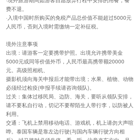
笑。
费不退。
后前往【大塔寺】又叫契迪龙寺，位于清迈的古城
·入境中国时所购买的免税产品总价值不能超过5000元
中央，建立在兰纳王朝，由兰纳王国萨孟玛王兴建
人民币，否则入境时需缴纳一定补征税。
于公元1411 年，曾经是清迈最古老也是最高的建
筑，500 年间依然是清迈最高的建筑。围绕大佛
境外注意事项
塔行走，在佛塔后面有两座殿堂。每座殿堂中间的
出境：请游客一定要携带护照。出境允许携带美金
玻璃橱窗内都端坐着身披袈裟的高僧蜡像，目光炯
5000元或同等价值外币，人民币最高携带额20000
炯，栩栩如生护著，是清迈兰纳泰王朝古国的王室
元。高级照相机、
宫殿遗址；
摄影机须向海关申报后才能带出境；水果、植物、动物
往后前往【古城三王纪念像】，位于清迈市立艺术
必须经过检疫(申报手续请咨询领队)。
文化中心的正前方，是著名的三王纪念碑，清迈建
过关：集体过移民局、边防、海关，要听从领队安排，
城前，由当年泰北的这三个国王商量后建立，主要
请不要私自行动，切记不要帮陌生人带行李，以防被人
是作为兰纳国的首都。三王纪念碑将三个国王的形
利用。
象描述的栩栩如生，是清迈的最重要的纪念碑。雕
交通：飞机上禁用移动电话、游戏机，机上请勿大声喧
像下有一些供案，摆放着新鲜的水果和香烛鲜花，
以示尊敬。
哗。泰国车辆是靠左边行驶(与国内车辆行驶方向相
下午特别安排半日自由活动，根据航班时间送您到
反)，过马路时必须先停、看、听，注意来车方向，且