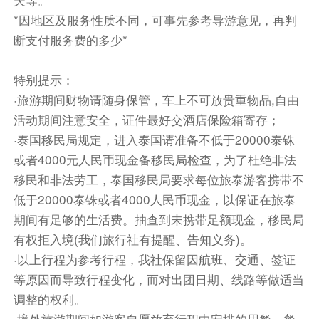
早餐：已含
中餐：已含
晚餐：已含
*因地区及服务性质不同，可事先参考导游意见，再判
住宿
断支付服务费的多少*
清迈FURAMA或RARINTREE或AE LANA或
BAISIRIMAYA或入住不低于以上档次的同级酒店
特别提示：
·旅游期间财物请随身保管，车上不可放贵重物品,自由
第5天
嘟嘟车游古城 → 大塔寺 → 古城三王纪念像→
自由活动→送机 参考航班：CZ3034 1850/2230
活动期间注意安全，证件最好交酒店保险箱寄存；
欢迎来到充满人间烟火气的城市-小城清迈，早餐
·泰国移民局规定，进入泰国请准备不低于20000泰铢
后【嘟嘟车游古城】（约 30 分钟）清迈古城是泰
或者4000元人民币现金备移民局检查，为了杜绝非法
国重要的文化遗产之一，建于1296年，古城呈四
移民和非法劳工，泰国移民局要求每位旅泰游客携带不
方形样式，外围以城墙和护城河保护著，是清迈兰
低于20000泰铢或者4000人民币现金，以保证在旅泰
纳泰王朝古国的王室宫殿遗址。清迈古城原有2道
期间有足够的生活费。抽查到未携带足额现金，移民局
城墙，外城是一道土墙，内城则为砖墙，如今只保
有权拒入境(我们旅行社有提醒、告知义务)。
留了内城四角的砖墙及五座城门，护城河仍清楚地
·以上行程为参考行程，我社保留因航班、交通、签证
将古城区的范围划出。古城内车辆川流不息，进入
等原因而导致行程变化，而对出团日期、线路等做适当
古城区狭窄的小巷，就来到了一个宁静的世界，你
调整的权利。
会看到家庭旅馆、绿叶葱茏的花园，还有亲切的微
·境外旅游期间如游客自愿放弃行程中安排的用餐，餐