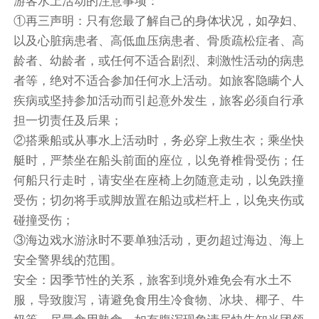
①再三声明：只有您最了解自己的身体状况，如孕妇、
以及心脏病患者、高低血压病患者、骨质疏松症者、高
龄者、幼龄者，或任何不适合剧烈、刺激性活动的病患
者等，绝对不适合参加任何水上活动。如旅客隐瞒个人
疾病或坚持参加活动而引起意外发生，旅客必须自行承
担一切责任及后果；
②搭乘船或从事水上活动时，务必穿上救生衣；乘坐快
艇时，严禁坐在船头前面的座位，以免脊椎骨受伤；任
何船只行走时，请安坐在座椅上勿随意走动，以免跌撞
受伤；切勿将手或脚放置在船边或栏杆上，以免夹伤或
碰撞受伤；
③海边戏水游泳时不要单独活动，更勿超过海边、海上
安全警界线的范围。
安全：因季节性的关系，旅客到境外难免会有水土不
服，导致腹泻，请避免食用生冷食物、冰块、椰子、牛
奶等，尽量食用熟食，如有腹泻现象请尽快告知当团领