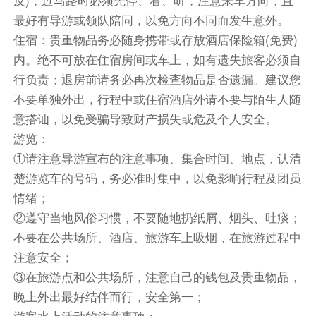
机场，整理相册&朋友圈满满的回忆，都是开心的
最好有导游或领队陪同，以免方向不同而发生意外。
瞬间，期待下次再见~
住宿：贵重物品务必随身携带或存放酒店保险箱(免费)
内。绝不可放在住宿房间或车上，如有遗失旅客必须自
餐饮
行负责；退房前请务必再次检查物品是否遗漏。建议您
早餐：已含
中餐：已含
晚餐：敬请自理
不要单独外出，行程中或住宿酒店外请不要与陌生人随
住宿
意搭讪，以免受骗导致财产损失或危及个人安全。
敬请自理
游览：
①请注意导游宣布的注意事项、集合时间、地点，认清
楚游览车的号码，务必准时集中，以免影响行程及团员
情绪；
②遵守当地风俗习惯，不要随地扔纸屑、烟头、吐痰；
不要在公共场所、酒店、旅游车上吸烟，在旅游过程中
注意安全；
③在旅游点和公共场所，注意自己的钱包及贵重物品，
晚上外出最好结伴而行，安全第一；
游客水上活动的注意事项：