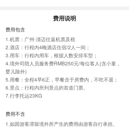
成兰纳与缅甸风格，比清莱的黑白庙更早对公众开
放，但目前还鲜为人知，且仍在扩建中。清迈蓝庙
此前只不过是一座默默无闻的小庙，直到 1991
费用说明
年，泰北的得道高僧古巴昭腾路过此地并落脚该寺
费用包含
庙。
1.机票：广州-清迈往返机票及税
后前往【夜间野生动物园】游玩，此园区是泰国第
2.酒店：行程内4晚酒店住宿/2人一间；
一个在夜晚还能够观赏野生动物的动物园，园内分
3.用车：行程内用车，根据人数安排车型；
『肉食性动物区』与『草食性动物区』与『可爱动
4.境外司陪人员服务费RMB250元/每位客人(含小童，
物禽鸟区』。在游园车及解说员的带领下，准备好
婴儿除外)
您的相机，旅客们可近距离的接触难得一见的大型
5.用餐：全程4早6正，早餐含于房费内，不吃不退；
野生动物。随后旅客们可徒步前往观赏可爱、逗趣
6.景点：行程内所列景点的首道门票。
的小动物们。园内还有水舞秀可观赏。
7.行李托运23KG
餐饮
早餐：已含
中餐：已含
晚餐：敬请自理
费用不含
住宿
1.如因游客滞留境外所产生的费用由游客自行承担。
清迈FURAMA或RARINTREE或AE LANA或