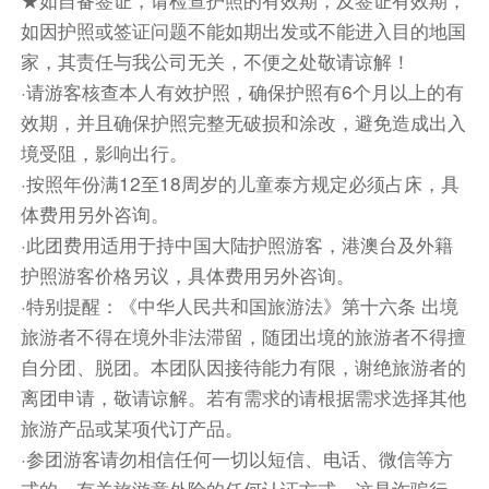
餐饮
如因护照或签证问题不能如期出发或不能进入目的地国
早餐：已含
中餐：已含
晚餐：敬请自理
家，其责任与我公司无关，不便之处敬请谅解！
·请游客核查本人有效护照，确保护照有6个月以上的有
住宿
效期，并且确保护照完整无破损和涂改，避免造成出入
清莱GOLDEN PINE或RARINTREE或TAKE
境受阻，影响出行。
GAREND或M BOUTIQUE或入住不低于以上档次的
·按照年份满12至18周岁的儿童泰方规定必须占床，具
同级酒店
体费用另外咨询。
第4天
清莱→清迈→文化艺术瑰宝龙昆艺术庙→黑庙
·此团费用适用于持中国大陆护照游客，港澳台及外籍
→明星庙→兰谷庄园→体验泰式服拍照留念→DIY泰式
凉拌木瓜丝
护照游客价格另议，具体费用另外咨询。
早餐后前往泰国文化艺术瑰宝龙昆艺术庙【龙昆艺
·特别提醒：《中华人民共和国旅游法》第十六条 出境
术庙】，龙坤艺术庙(龙昆艺术庙，rong khun)，
旅游者不得在境外非法滞留，随团出境的旅游者不得擅
汉语为龙昆寺、灵光寺、洼龙坤、白龙寺或俗称白
自分团、脱团。本团队因接待能力有限，谢绝旅游者的
庙(white temple)，由泰国的知名艺术家-查仁猜
离团申请，敬请谅解。若有需求的请根据需求选择其他
(Charlermchai Kositpipat)大师设计建设。全部建
旅游产品或某项代订产品。
筑以白色主，看起来闪闪发光的东西，都是由玻璃
·参团游客请勿相信任何一切以短信、电话、微信等方
一个个贴上去的。白色的建筑物倘徉在蔚蓝的天
式的，有关旅游意外险的任何认证方式，这是诈骗行