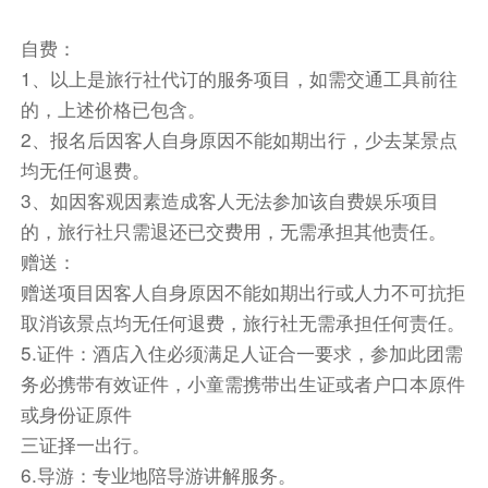
自费：
用餐：早餐含 午餐敬请自理 晚餐含
1、以上是旅行社代订的服务项目，如需交通工具前往
住宿：潮州
的，上述价格已包含。
餐饮
2、报名后因客人自身原因不能如期出行，少去某景点
早餐：已含
中餐：敬请自理
晚餐：已含
均无任何退费。
3、如因客观因素造成客人无法参加该自费娱乐项目
住宿
的，旅行社只需退还已交费用，无需承担其他责任。
潮州
赠送：
第3天
苏峰山环岛路-风车田-海上鱼排-自由活动
赠送项目因客人自身原因不能如期出行或人力不可抗拒
全天：早餐后乘车前往【东山岛】（车程2小
取消该景点均无任何退费，旅行社无需承担任何责任。
时），前往游览最美环岛公路【苏峰山】（含观光
5.证件：酒店入住必须满足人证合一要求，参加此团需
车），东山环岛路苏峰山段颜值爆表，环海又环
务必携带有效证件，小童需携带出生证或者户口本原件
山， 犹如一条美丽的珍珠项链，挂在苏峰山上！
或身份证原件
这里看得见青山，看得见碧海，还可以看得见蜿蜒
三证择一出行。
的海岸线!登上峰巅，沧海茫茫；晴日，则浮光耀
6.导游：专业地陪导游讲解服务。