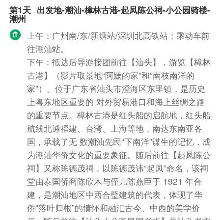
第1天
出发地-潮汕-樟林古港-起凤陈公祠-小公园骑楼-
潮州
上午：广州南/东/新塘站/深圳北高铁站；乘动车前
往潮汕站。
下午：抵达后导游接团前往【汕头】，游览【樟林
古港】（影片取景地“阿嬷的家”和“南枝南洋的
家”）。位于广东省汕头市澄海区东里镇，是历史
上粤东地区重要的 对外贸易港口和海上丝绸之路
的重要节点。樟林古港是红头船的启航地，红头船
航线北通福建、台湾、上海等地，南达东南亚各
国，承载了无 数潮汕先民“下南洋”谋生的记忆，成
为潮汕华侨文化的重要象征。随后前往【起凤陈公
祠】又称陈德茂祠，以陈德茂讳“起凤”命名，该祠
堂由泰国侨商陈欣木与侄儿陈燕臣于 1921 年合
建，是潮汕地区中西合璧建筑的代表，体现了华
侨“落叶归根”的情怀和融汇古今、中西的美学价