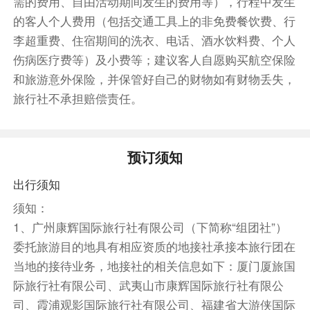
需的费用、自由活动期间发生的费用等），行程中发生
上午：东山岛【南屿双面海】（游玩1小时），东
的客人个人费用（包括交通工具上的非免费餐饮费、行
山岛的必打卡地之一，岛屿上有一座灯塔（是电影
李超重费、住宿期间的洗衣、电话、酒水饮料费、个人
《你的婚礼》里面出镜
伤病医疗费等）及小费等；建议客人自愿购买航空保险
的那座喔）如果你站在灯塔旁边的礁石上，就会发
和旅游意外保险，并保管好自己的财物如有财物丢失，
现在距离不远处还有一座灯塔。后参观【左耳拍摄
旅行社不承担赔偿责任。
地·南门湾】（游
览1小时）多部大热电影的拍摄地，在这里可以寻
访东山地道的小吃，更可以去山顶的文公祠拜拜，
据说很灵验的噢！
预订须知
电影《左耳》的拍摄地，这里的风，这里的水，这
出行须知
里的海鲜都让人流连忘返，是一个你来了不想走，
须知：
走了还想再来的
1、广州康辉国际旅行社有限公司（下简称“组团社”）
小岛。后前往【道韵楼】（游览1小时），位于饶
委托旅游目的地具有相应资质的地接社承接本旅行团在
平县三饶镇南联村，是世界上最大的八角土楼。建
当地的接待业务，地接社的相关信息如下：厦门厦旅国
于明末清初，是
际旅行社有限公司、武夷山市康辉国际旅行社有限公
迄今被发现的我国最大的客家土楼，有着400多年
司、霞浦观影国际旅行社有限公司、福建省大游侠国际
的历史乘车。参观完毕后根据车次时间送【潮汕