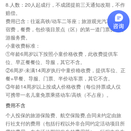
金，帆影往来；台风至则骇浪惊涛，裂礁喷雪，云
8.人数：20人起成行，不成团提前三天通知改期，不作
奔海黑，天地动摇；苏峰山万窍怒号，使人从它和
赔偿。
大海的搏斗中感受到无穷的力量。乘快艇登上【海
费用已含：往返高铁/动车二等座；旅游观光汽车，住
上鱼排】（体验约2小时）可以在鱼排钓鱼，进行
宿费，餐费，包价项目景点（区）的第一道门票费、导
自由海钓活动（根据个人喜好安排时间）【岛主驾
游服务费。
到·蚝门蟹宴下午茶】任吃生蚝+海螃蟹+东山红
小童收费标准：
薯。入住酒店后自由活动。
①年龄6周岁以下按照小童价格收费，此收费提供车
位、早正餐餐位、导服，其它不含。
用餐：早餐含 午餐含 晚餐敬请自理
②6周岁-未满14周岁执行中童价格收费，提供车位、正
住宿：东山岛
餐+早餐、导服、门票、半价动车票，其它不含。
餐饮
③年龄14周岁以上按成人价格收费（每位持票成人仅
早餐：已含
中餐：已含
晚餐：敬请自理
可携带一名儿童免票乘搭动车/高铁（不占座）。
住宿
费用不含
东山岛
个人投保的旅游保险费、航空保险费,合同未约定由旅
行社支付的费用（包括行程以外非合同约定活动项目所
第4天
谷文昌纪念馆-南门湾-土楼-潮汕-出发地