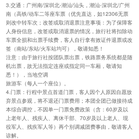
精华。后前往【潮州西湖】（“淑柔和三个孩子合
3.交通：广州南/深圳北-潮汕/汕头，潮汕-深圳北/广州
照的背景“就是这里 潮州西湖）位于广东潮州市潮
南（高铁/动车二等座车票（优先直达，如12306无票
州城西郊，昔时是潮州古城的护城濠，俗称“城壕
则改中转车次；改签或取消退票注意事项：为了保障客
池”。潮州西湖历史悠久，古时候是韩江的支流，
人身份信息，改签或取消退票的情况，旅行社将扣除动
也是崩堤冲成的瘦大湖，至今已有 1200 多年的历
车票全损和出票手续费，客人自行拿有效证件退票或改
史。据《方舆纪要》载：“ 绵亘十余里。”到了唐代
签（南站/东站/火车站均可），敬请知悉！
筑了北堤，才把它与韩江切断，成了宽阔长形的大
注意：由于旅行社按团队票出票，铁路票务系统都是随
湖。后前往国家历史文化名城-潮州古城。游览明
机出票，故无法指定连座或指定同一车厢，敬请知
朝修建的【古城墙】、外观潮州府城主要门户之一
悉！），当地空调
的【广
旅游车（每人一个座位）。
济门城楼】，后外观中国四大古桥之一的【湘子
4.门票：行程中景点首道门票，客人因个人原因自愿放
桥】（上桥费用自理,约 20 元/人），其“十八梭船
弃景点参观，将不退还门票费用；本团全团已做接待成
二十 四洲的独特风格与赵州桥、洛阳桥、芦沟桥
本综合调控，不因单一门票免费政策（含：60岁及以
并称中国四大古桥，被著名桥梁专家茅以升誉
上老年人、残疾人、离休干部、70岁及以上老人、现
为“世界上最早的启闭式桥梁”。后游览【牌坊街】
役军人、残疾军人等）再个别调减团费事由，敬请客人
（潮州古城建议使用电瓶车自愿自费约 30 元/人
谅解。
往返，大小同价）。