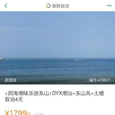
康辉旅游
跟团游
编号:473517
<四海潮味乐游东山>DYX潮汕+东山岛+土楼
双动4天
¥1799
起
¥1799