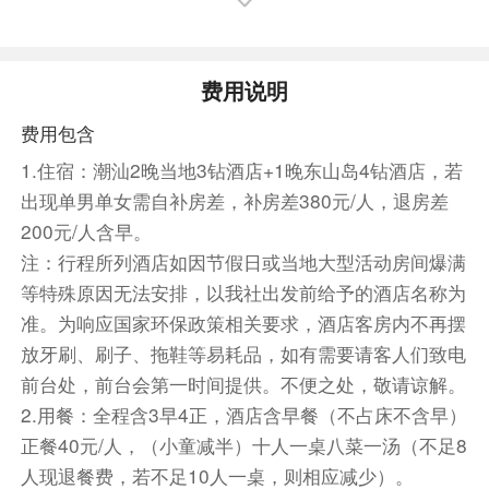
潮州
第2天
泰佛殿-西湖公园-龙湖古寨-湘子桥（外观）-潮
州古城
费用说明
上午：酒店早餐后前往【泰佛殿】（“泰佛殿是郑
费用包含
晓伟和谢泽华会面地方”）。仿泰国云石寺，极富
1.住宿：潮汕2晚当地3钻酒店+1晚东山岛4钻酒店，若
泰国佛殿建筑特色[]，大殿总高 19 米，建筑面积
出现单男单女需自补房差，补房差380元/人，退房差
490 平方米。是中泰友谊和佛教文化交流的象征
200元/人含早。
21，泰国的寺庙有泰国艺术博物馆的美誉。后前
注：行程所列酒店如因节假日或当地大型活动房间爆满
往【龙湖古寨】（不含往返电瓶车费用 8 元/人，
等特殊原因无法安排，以我社出发前给予的酒店名称为
郑晓伟泰国寻找爷爷的拍摄地”），古寨内"三街六
准。为响应国家环保政策相关要求，酒店客房内不再摆
巷"古第巨祠密布，建筑群呈带状分布。寨内宗族
祠堂、名宦府第和商贾富绅豪宅有 100 多座，其
放牙刷、刷子、拖鞋等易耗品，如有需要请客人们致电
中较出名的有"方伯第"、"进士第"、"探花府"、"绣
前台处，前台会第一时间提供。不便之处，敬请谅解。
衣第"、"许氏宗祠"、"龙湖书院"、“夏雨来故
2.用餐：全程含3早4正，酒店含早餐（不占床不含早）
居”、"天后宫"等。这些古建筑，荟萃了木雕、石
正餐40元/人，（小童减半）十人一桌八菜一汤（不足8
雕、贝雕、嵌瓷、彩绘、贝灰塑等潮州民间工艺的
人现退餐费，若不足10人一桌，则相应减少）。