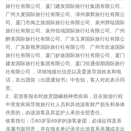
旅行社有限公司、厦门建发国际旅行社集团有限公司、
站】，乘坐高铁/
动车返出发地结束愉快旅途！
广州大麦国际旅行社有限公司、漳州康辉旅行社有限公
司、厦门市闽之旅国际旅行社有限公司、泉州胖哒国际
用餐：早餐：含 午餐：含
旅行社有限公司、泉州佰域国际旅行社有限公司、广州
住宿：温馨的家
醉美国际旅行社有限公司、广东玉屏国际旅行社有限公
注意：1、由于旅行社按团队票出票，铁路票务系
司、广东新视界国际旅行社有限公司、广州市欢途国际
统都是随机出票，故无法指定连座或指定同一车
旅行社有限公司、厦门妙途国际旅行社有限公司、厦门
厢，敬请知悉！
建发国际旅行社集团有限公司、厦门恒通假期国际旅行
2、大交通信息以当天出票为准，此前行程所示或
社有限公司 ，详细地接社信息以及委派导游姓名和电
销售所述的大交通时间仅供参考。
话，在出团前（出团通知书）中告知，客人对此表示同
备注：以上行程安排如因动车班次、天气、路况等
意。
因素，在不影响行程及接待标准前提下，经全体游
2、若游客报名时故意隐瞒精神类疾病，且在旅游行程
客协商同意后，进行调整！
中突发疾病导致旅行社人员和其他游客财产损失和身体
伤害的，由该游客及其监护人承担全部责任。
餐饮
收客指引：①60岁至69岁的游客参团，必须征得直系
早餐：已含
中餐：已含
晚餐：敬请自理
亲属书面同意，并在报名单记录非出游直系亲属或非出