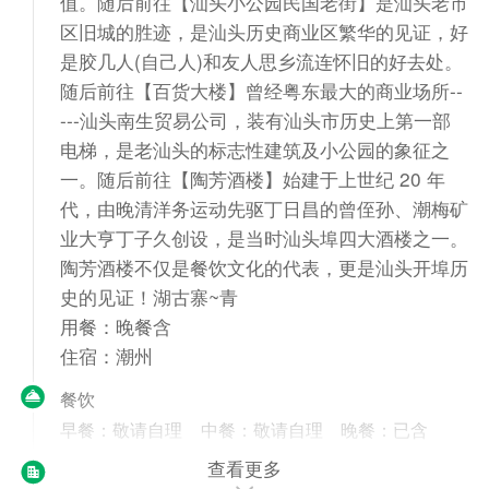
值。随后前往【汕头小公园民国老街】是汕头老市
区旧城的胜迹，是汕头历史商业区繁华的见证，好
是胶几人(自己人)和友人思乡流连怀旧的好去处。
随后前往【百货大楼】曾经粤东最大的商业场所--
---汕头南生贸易公司，装有汕头市历史上第一部
电梯，是老汕头的标志性建筑及小公园的象征之
一。随后前往【陶芳酒楼】始建于上世纪 20 年
代，由晚清洋务运动先驱丁日昌的曾侄孙、潮梅矿
业大亨丁子久创设，是当时汕头埠四大酒楼之一。
陶芳酒楼不仅是餐饮文化的代表，更是汕头开埠历
史的见证！湖古寨~青
用餐：晚餐含
住宿：潮州
餐饮
早餐：敬请自理
中餐：敬请自理
晚餐：已含
查看更多
住宿