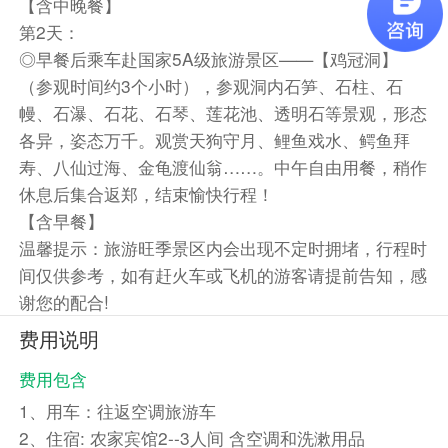
【含中晚餐】
第2天：
◎早餐后乘车赴国家5A级旅游景区——【鸡冠洞】
（参观时间约3个小时），参观洞内石笋、石柱、石
幔、石瀑、石花、石琴、莲花池、透明石等景观，形态
各异，姿态万千。观赏天狗守月、鲤鱼戏水、鳄鱼拜
寿、八仙过海、金龟渡仙翁……。中午自由用餐，稍作
休息后集合返郑，结束愉快行程！
【含早餐】
温馨提示：旅游旺季景区内会出现不定时拥堵，行程时
间仅供参考，如有赶火车或飞机的游客请提前告知，感
谢您的配合!
费用说明
费用包含
1、用车：往返空调旅游车
2、住宿: 农家宾馆2--3人间 含空调和洗漱用品