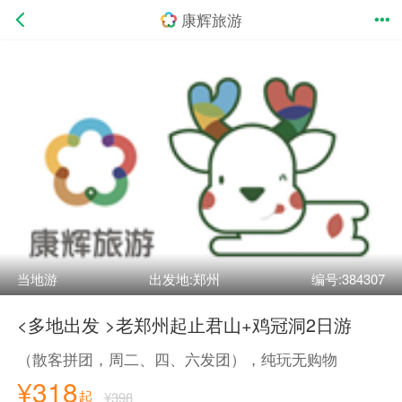
康辉旅游
当地游
出发地:郑州
编号:384307
<多地出发 >老郑州起止君山+鸡冠洞2日游
（散客拼团，周二、四、六发团），纯玩无购物
¥318
起
¥398