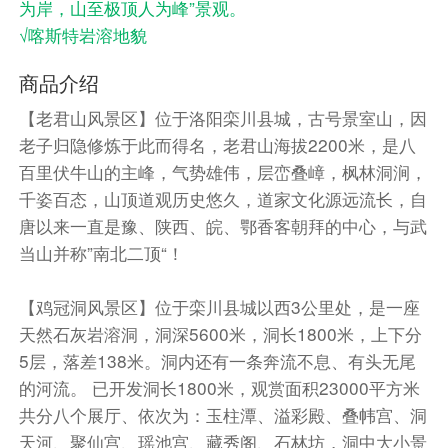
为岸，山至极顶人为峰”景观。
√喀斯特岩溶地貌
商品介绍
【老君山风景区】位于洛阳栾川县城，古号景室山，因
老子归隐修炼于此而得名，老君山海拔2200米，是八
百里伏牛山的主峰，气势雄伟，层峦叠嶂，枫林洞涧，
千姿百态，山顶道观历史悠久，道家文化源远流长，自
唐以来一直是豫、陕西、皖、鄂香客朝拜的中心，与武
当山并称”南北二顶“！
【鸡冠洞风景区】位于栾川县城以西3公里处，是一座
天然石灰岩溶洞，洞深5600米，洞长1800米，上下分
5层，落差138米。洞内还有一条奔流不息、有头无尾
的河流。 已开发洞长1800米，观赏面积23000平方米
共分八个展厅、依次为：玉柱潭、溢彩殿、叠帏宫、洞
天河、聚仙宫、瑶池宫、藏秀阁、石林坊，洞中大小景