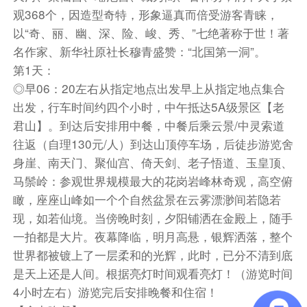
观368个，因造型奇特，形象逼真而倍受游客青睐，
以“奇、丽、幽、深、险、峻、秀、”七绝著称于世！著
名作家、新华社原社长穆青盛赞：“北国第一洞”。
第1天：
◎早06：20左右从指定地点出发早上从指定地点集合
出发，行车时间约四个小时，中午抵达5A级景区【老
君山】。到达后安排用中餐，中餐后乘云景/中灵索道
往返（自理130元/人）到达山顶停车场，后徒步游览舍
身崖、南天门、聚仙宫、倚天剑、老子悟道、玉皇顶、
马鬃岭：参观世界规模最大的花岗岩峰林奇观，高空俯
瞰，座座山峰如一个个自然盆景在云雾漂渺间若隐若
现，如若仙境。当傍晚时刻，夕阳铺洒在金殿上，随手
一拍都是大片。夜幕降临，明月高悬，银辉洒落，整个
世界都被镀上了一层柔和的光辉，此时，已分不清到底
是天上还是人间。根据亮灯时间观看亮灯！（游览时间
4小时左右）游览完后安排晚餐和住宿！