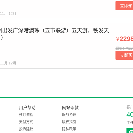
立即预
11月
12月
州出发广深港澳珠（五市联游）五天游，铁发天
用）
229
￥
原价：¥22
立即预
11月
12月
用户帮助
网站条款
客
4
预订流程
服务协议
支付方式
版权指引
工作
投诉建议
隐私政策