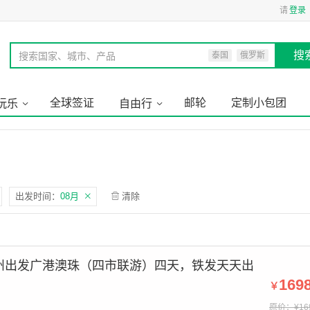
请
登录
搜
搜索国家、城市、产品
泰国
俄罗斯
全球签证
邮轮
定制小包团
玩乐
自由行
出发时间：
08月
清除
州出发广港澳珠（四市联游）四天，铁发天天出
169
￥
原价：¥16