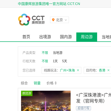
中国康辉旅游集团唯一官方网站 CCT.CN
北京
首页
出境游
国内游
周边游
当地
产品类型
不限
当地游
行程天数
不限
1天
5天
您已选择
线路玩法：
广州+珠海
目的地：
香港
综合
销量
价格
跟团游
<广深珠港澳>广
发（官网专用）
超值行程