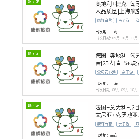
跟团游
奥地利+捷克+匈
人品质团|上海航
康辉自营
亲子游
出发地：上海
出发日期:
09月
10月
11月
跟团游
德国+奥地利+匈
营|25人|直飞+
+温泉酒店
父母安心游
亲子游
出发地：上海
出发日期:
08月
09月
10月
跟团游
法国+意大利+瑞
文尼亚+克罗地亚
纹&拒签全退&酒
康辉自营
亲子游
色山口列车&冰川
出发地：南京