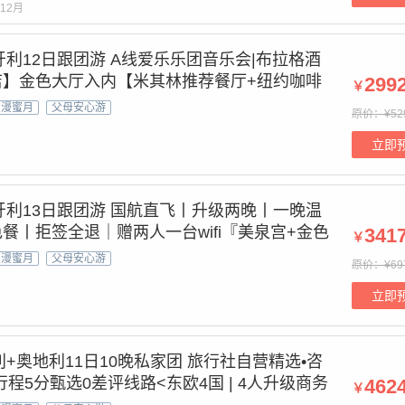
12月
牙利12日跟团游 A线爱乐乐团音乐会|布拉格酒
店】金色大厅入内【米其林推荐餐厅+纽约咖啡
299
￥
空往返直飞+梅尔克修道院+哈尔施塔特+美泉
浪漫蜜月
父母安心游
原价：¥52
鲁姆洛夫+WIFI
立即
牙利13日跟团游 国航直飞丨升级两晚丨一晚温
餐丨拒签全退｜赠两人一台wifi『美泉宫+金色
341
￥
内参观+多瑙河游船+梅尔克修道院』哈尔施塔
浪漫蜜月
父母安心游
原价：¥69
鲁姆洛夫
立即
+奥地利11日10晚私家团 旅行社自营精选•咨
程5分甄选0差评线路<东欧4国 | 4人升级商务
462
￥