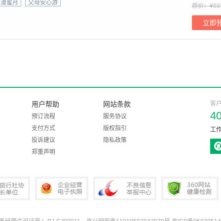
签证代办>布达佩斯+布拉格+维也纳+CK小镇&哈
浪漫蜜月
父母安心游
原价：¥93
&多瑙河游船
立即
用户帮助
网站条款
客
4
预订流程
服务协议
支付方式
版权指引
工作
投诉建议
隐私政策
郑重声明