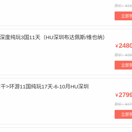
原价：¥23
立即
匈深度纯玩3国11天（HU深圳布达佩斯/维也纳）
248
￥
原价：¥26
立即
干>环游11国纯玩17天-6-10月HU深圳
279
￥
原价：¥27
立即