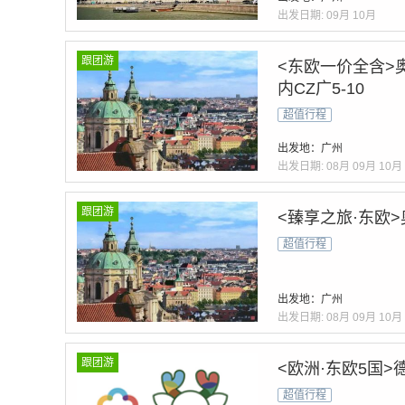
出发日期:
09月
10月
跟团游
<东欧一价全含>
内CZ广5-10
超值行程
出发地：广州
出发日期:
08月
09月
10月
跟团游
<臻享之旅·东欧>
超值行程
出发地：广州
出发日期:
08月
09月
10月
跟团游
<欧洲·东欧5国>
超值行程