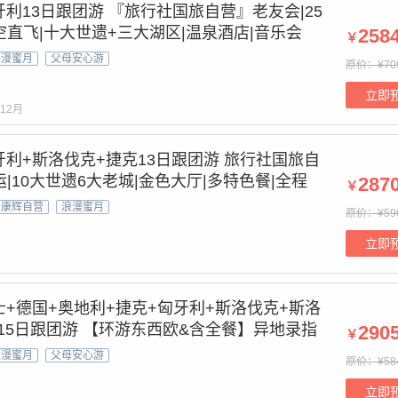
牙利13日跟团游 『旅行社国旅自营』老友会|25
空直飞|十大世遗+三大湖区|温泉酒店|音乐会
258
￥
浪漫蜜月
父母安心游
原价：¥70
立即
12月
牙利+斯洛伐克+捷克13日跟团游 旅行社国旅自
联运|10大世遗6大老城|金色大厅|多特色餐|全程
287
￥
康辉自营
浪漫蜜月
原价：¥59
立即
士+德国+奥地利+捷克+匈牙利+斯洛伐克+斯洛
15日跟团游 【环游东西欧&含全餐】异地录指
290
￥
店｜塞纳河游船+巴黎双宫耳机讲解&五渔村&金
浪漫蜜月
父母安心游
原价：¥58
3000雪山&天空之城
立即