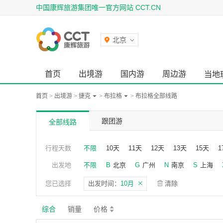
中国康辉旅游集团唯一官方网站 CCT.CN
北京
首页
出境游
国内游
周边游
当地
首页
>
出境游
>
捷克
>
布拉格
>
布拉格全部线路
跟团游
全部线路
行程天数
不限
10天
11天
12天
13天
15天
1
出发地
不限
B
北京
G
广州
N
南京
S
上海
您已选择
出发时间：
10月
清除
综合
销量
价格