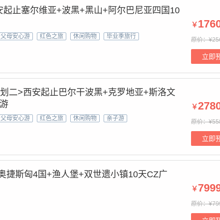
安起止塞尔维亚+波黑+黑山+阿尔巴尼亚四国10
176
￥
父母安心游
红色之旅
休闲购物
毕业季旅行
原价：¥25
立即
干计划二>西安起止巴尔干波黑+克罗地亚+斯洛文
团游
278
￥
父母安心游
红色之旅
休闲购物
亲子游
原价：¥55
立即
奥捷斯匈4国+渔人堡+双世遗小镇10天CZ广
799
￥
原价：¥79