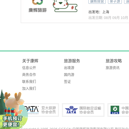
奔驰•行程可调•
康辉自营
亲子游
尔施塔特+国王湖
出发地：上海
出发日期:
08月
09月
10月
关于康辉
旅游服务
旅游攻略
信息公开
出境游
旅游资讯
商务合作
国内游
联系我们
签证
加入我们