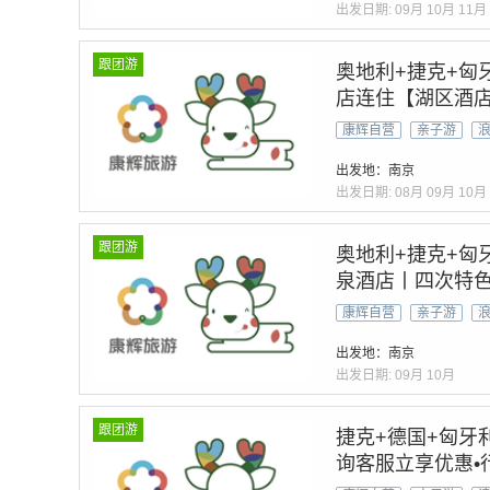
出发日期:
09月
10月
11月
跟团游
奥地利+捷克+匈
店连住【湖区酒
馆下午茶】上海航
康辉自营
亲子游
宫+多瑙河游船+克
出发地：南京
出发日期:
08月
09月
10月
跟团游
奥地利+捷克+匈
泉酒店丨四次特色
大厅+人骨教堂入
康辉自营
亲子游
特&萨尔茨堡&克
出发地：南京
出发日期:
09月
10月
跟团游
捷克+德国+匈牙利
询客服立享优惠•行