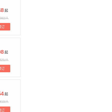
48
起
982/人
预订
08
起
621/人
预订
54
起
410/人
预订