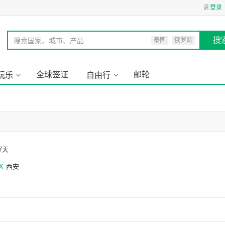
请
登录
搜
搜索国家、城市、产品
泰国
俄罗斯
全球签证
邮轮
玩乐
自由行
7天
X
西安