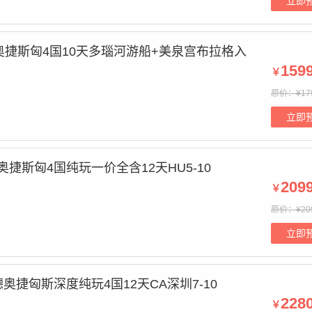
立即
奥捷斯匈4国10天多瑙河游船+美泉宫布拉格入
159
￥
原价：¥17
立即
奥捷斯匈4国纯玩一价全含12天HU5-10
209
￥
原价：¥20
立即
德奥捷匈斯深度纯玩4国12天CA深圳7-10
228
￥