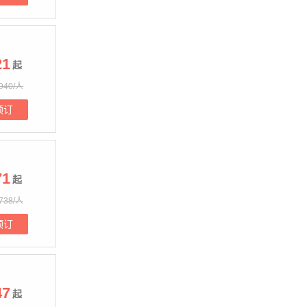
21
起
940/人
预订
71
起
738/人
预订
47
起