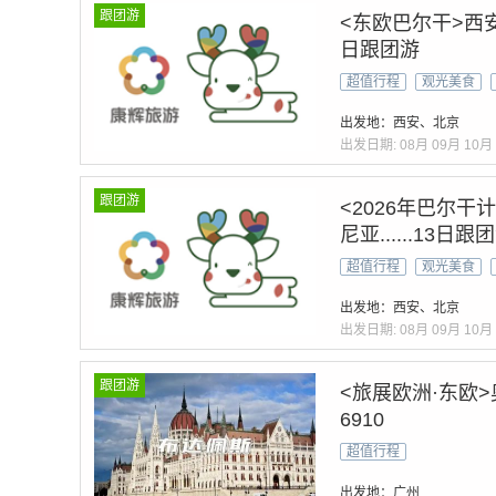
跟团游
<东欧巴尔干>西
日跟团游
超值行程
观光美食
出发地：西安、北京
出发日期:
08月
09月
10月
跟团游
<2026年巴尔
尼亚......13日跟
超值行程
观光美食
出发地：西安、北京
出发日期:
08月
09月
10月
跟团游
<旅展欧洲·东欧>
6910
超值行程
出发地：广州